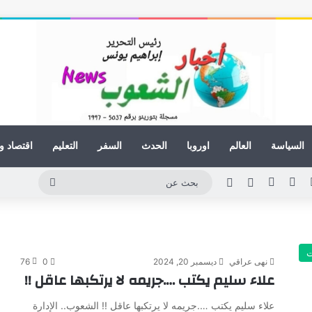
السياسة
العالم
اوروبا
الحدث
السفر
التعليم
اقتصاد و
لينكدإن
يوتيوب
انستقرام
مقال عشوائي
الوضع المظلم
بحث
عن
ت
نهى عراقي
ديسمبر 20, 2024
0
76
علاء سليم يكتب ….جريمه لا يرتكبها عاقل !!
علاء سليم يكتب ….جريمه لا يرتكبها عاقل !! الشعوب.. الإدارة