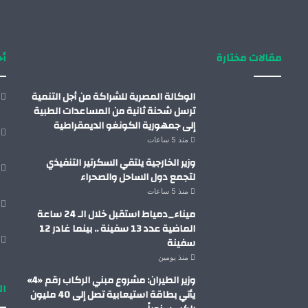
مقالات مختارة
أح
الوكالة المصرية للشراكة من أجل التنمية
ترسل شحنة ثانية من المساعدات الطبية
إلى جمهورية الكونغو الديمقراطية
منذ 5 ساعات
وزير الخارجية يلتقي السكرتير التنفيذي
لتجمع دول الساحل والصحراء
منذ 5 ساعات
ميناء_دمياط استقبل خلال الـ 24 ساعة
الماضية عدد 13 سفينة .. بينما غادر 12
سفينة
منذ يومين
وزير الطيران: مشروع مبني الركاب رقم «4»
ال
يأتي بطاقة استيعابية تصل إلى 40 مليون