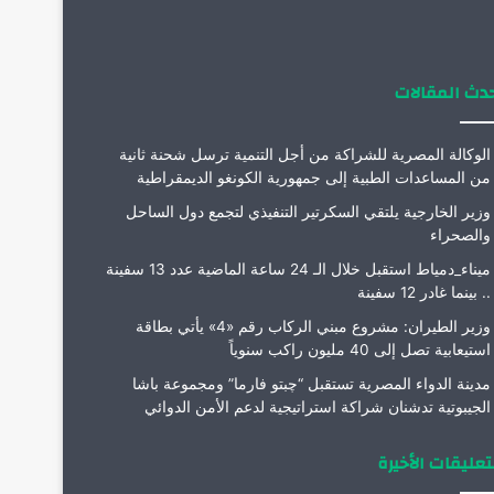
م
دث المقالات
الوكالة المصرية للشراكة من أجل التنمية ترسل شحنة ثانية
من المساعدات الطبية إلى جمهورية الكونغو الديمقراطية
وزير الخارجية يلتقي السكرتير التنفيذي لتجمع دول الساحل
والصحراء
ميناء_دمياط استقبل خلال الـ 24 ساعة الماضية عدد 13 سفينة
.. بينما غادر 12 سفينة
وزير الطيران: مشروع مبني الركاب رقم «4» يأتي بطاقة
استيعابية تصل إلى 40 مليون راكب سنوياً
مدينة الدواء المصرية تستقبل “چبتو فارما” ومجموعة باشا
الجيبوتية تدشنان شراكة استراتيجية لدعم الأمن الدوائي
تعليقات الأخيرة