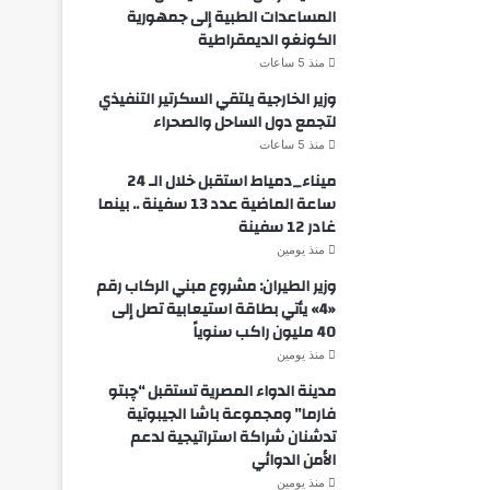
المساعدات الطبية إلى جمهورية
الكونغو الديمقراطية
منذ 5 ساعات
وزير الخارجية يلتقي السكرتير التنفيذي
لتجمع دول الساحل والصحراء
منذ 5 ساعات
ميناء_دمياط استقبل خلال الـ 24
ساعة الماضية عدد 13 سفينة .. بينما
غادر 12 سفينة
منذ يومين
وزير الطيران: مشروع مبني الركاب رقم
«4» يأتي بطاقة استيعابية تصل إلى
40 مليون راكب سنوياً
منذ يومين
مدينة الدواء المصرية تستقبل “چبتو
فارما” ومجموعة باشا الجيبوتية
تدشنان شراكة استراتيجية لدعم
الأمن الدوائي
منذ يومين