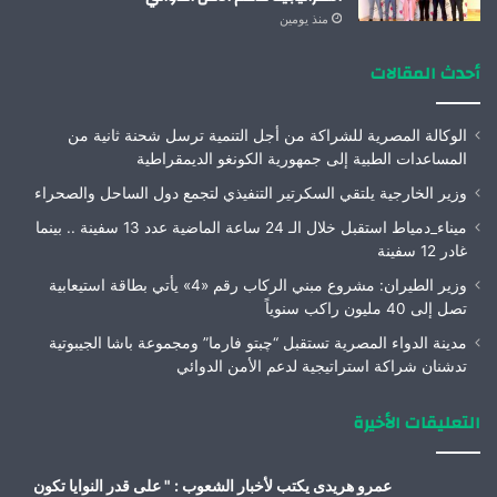
منذ يومين
أحدث المقالات
الوكالة المصرية للشراكة من أجل التنمية ترسل شحنة ثانية من
المساعدات الطبية إلى جمهورية الكونغو الديمقراطية
وزير الخارجية يلتقي السكرتير التنفيذي لتجمع دول الساحل والصحراء
ميناء_دمياط استقبل خلال الـ 24 ساعة الماضية عدد 13 سفينة .. بينما
غادر 12 سفينة
وزير الطيران: مشروع مبني الركاب رقم «4» يأتي بطاقة استيعابية
تصل إلى 40 مليون راكب سنوياً
مدينة الدواء المصرية تستقبل “چبتو فارما” ومجموعة باشا الجيبوتية
تدشنان شراكة استراتيجية لدعم الأمن الدوائي
التعليقات الأخيرة
عمرو هريدى يكتب لأخبار الشعوب : " على قدر النوايا تكون