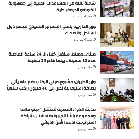
شحنة ثانية من المساعدات الطبية إلى جمهورية
الكونغو الديمقراطية
منذ 4 ساعات
وزير الخارجية يلتقي السكرتير التنفيذي لتجمع دول
الساحل والصحراء
منذ 4 ساعات
ميناء_دمياط استقبل خلال الـ 24 ساعة الماضية
عدد 13 سفينة .. بينما غادر 12 سفينة
منذ يومين
وزير الطيران: مشروع مبني الركاب رقم «4» يأتي
بطاقة استيعابية تصل إلى 40 مليون راكب سنوياً
منذ يومين
مدينة الدواء المصرية تستقبل “چبتو فارما”
ومجموعة باشا الجيبوتية تدشنان شراكة
استراتيجية لدعم الأمن الدوائي
منذ يومين