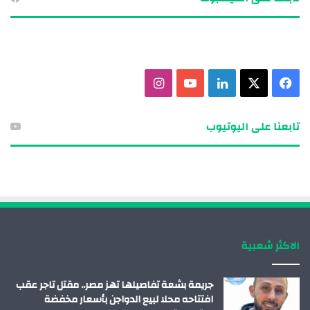
ف
X
ل
ي
ا
ي
ي
و
ن
تابعنا على اليوتيوب
س
ن
ت
س
ب
ك
ي
ت
و
د
و
ق
ك
إ
ب
ر
الاكثر شعبية
ن
ا
م
جريمة بشعة تفاصيلها تهز مصر.. مقتل تاجر عقب
افتتاحه محلا لبيع الدواجن بأسعار مخفضة