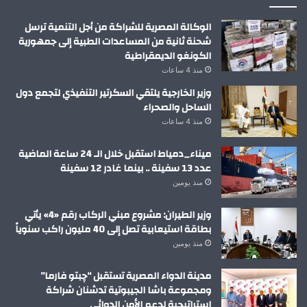
الوكالة المصرية للشراكة من أجل التنمية ترسل
شحنة ثانية من المساعدات الطبية إلى جمهورية
الكونغو الديمقراطية
منذ 4 ساعات
وزير الخارجية يلتقي السكرتير التنفيذي لتجمع دول
الساحل والصحراء
منذ 4 ساعات
ميناء_دمياط استقبل خلال الـ 24 ساعة الماضية
عدد 13 سفينة .. بينما غادر 12 سفينة
منذ يومين
وزير الطيران: مشروع مبني الركاب رقم «4» يأتي
بطاقة استيعابية تصل إلى 40 مليون راكب سنوياً
منذ يومين
مدينة الدواء المصرية تستقبل “چبتو فارما”
ومجموعة باشا الجيبوتية تدشنان شراكة
استراتيجية لدعم الأمن الدوائي