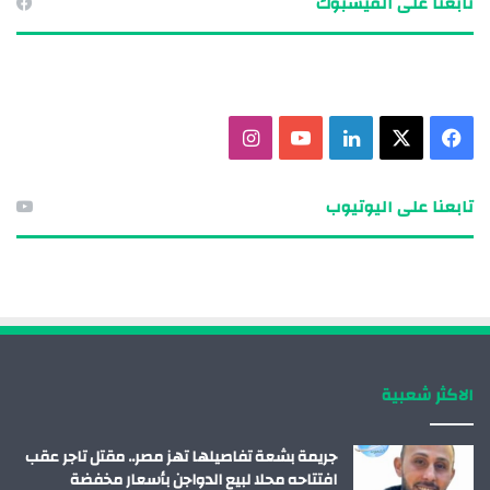
تابعنا على الفيسبوك
ف
X
ل
ي
ا
ي
ي
و
ن
تابعنا على اليوتيوب
س
ن
ت
س
ب
ك
ي
ت
و
د
و
ق
ك
إ
ب
ر
الاكثر شعبية
ن
ا
م
جريمة بشعة تفاصيلها تهز مصر.. مقتل تاجر عقب
افتتاحه محلا لبيع الدواجن بأسعار مخفضة