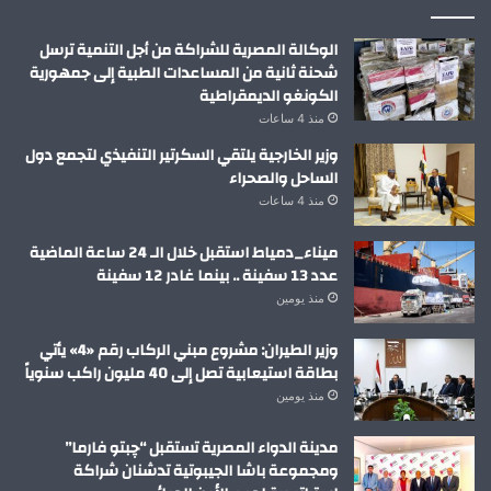
الوكالة المصرية للشراكة من أجل التنمية ترسل
شحنة ثانية من المساعدات الطبية إلى جمهورية
الكونغو الديمقراطية
منذ 4 ساعات
وزير الخارجية يلتقي السكرتير التنفيذي لتجمع دول
الساحل والصحراء
منذ 4 ساعات
ميناء_دمياط استقبل خلال الـ 24 ساعة الماضية
عدد 13 سفينة .. بينما غادر 12 سفينة
منذ يومين
وزير الطيران: مشروع مبني الركاب رقم «4» يأتي
بطاقة استيعابية تصل إلى 40 مليون راكب سنوياً
منذ يومين
مدينة الدواء المصرية تستقبل “چبتو فارما”
ومجموعة باشا الجيبوتية تدشنان شراكة