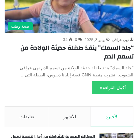
صحة وطب
نهى عراقي
يونيو 3, 2025
0
34
“جلد السمك” ينقذ طفلة حديثة الولادة من
تسمم الدم
“جلد السمك” ينقذ طفلة حديثة الولادة من تسمم الدم نهى عراقي
الشعوب.. نشرت منصة CNN قصة إيليانا ديفوس، الطفلة التي…
أكمل القراءة »
الأخيرة
الأشهر
تعليقات
الوكالة المصرية للشراكة من أجل التنمية ترسل