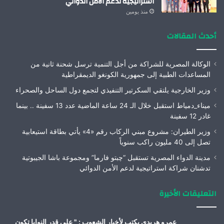
استراتيجية لدعم الأمن الدوائي
منذ يومين
أحدث المقالات
الوكالة المصرية للشراكة من أجل التنمية ترسل شحنة ثانية من
المساعدات الطبية إلى جمهورية الكونغو الديمقراطية
وزير الخارجية يلتقي السكرتير التنفيذي لتجمع دول الساحل والصحراء
ميناء_دمياط استقبل خلال الـ 24 ساعة الماضية عدد 13 سفينة .. بينما
غادر 12 سفينة
وزير الطيران: مشروع مبني الركاب رقم «4» يأتي بطاقة استيعابية
تصل إلى 40 مليون راكب سنوياً
مدينة الدواء المصرية تستقبل “چبتو فارما” ومجموعة باشا الجيبوتية
تدشنان شراكة استراتيجية لدعم الأمن الدوائي
التعليقات الأخيرة
عمرو هريدى يكتب لأخبار الشعوب : " على قدر النوايا تكون