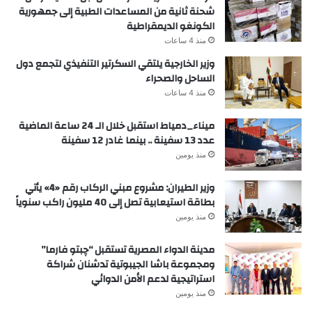
شحنة ثانية من المساعدات الطبية إلى جمهورية
الكونغو الديمقراطية
منذ 4 ساعات
وزير الخارجية يلتقي السكرتير التنفيذي لتجمع دول
الساحل والصحراء
منذ 4 ساعات
ميناء_دمياط استقبل خلال الـ 24 ساعة الماضية
عدد 13 سفينة .. بينما غادر 12 سفينة
منذ يومين
وزير الطيران: مشروع مبني الركاب رقم «4» يأتي
بطاقة استيعابية تصل إلى 40 مليون راكب سنوياً
منذ يومين
مدينة الدواء المصرية تستقبل “چبتو فارما”
ومجموعة باشا الجيبوتية تدشنان شراكة
استراتيجية لدعم الأمن الدوائي
منذ يومين