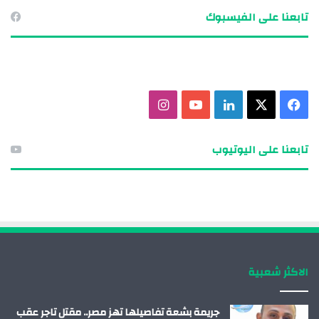
تابعنا على الفيسبوك
ف
X
ل
ي
ا
ي
ي
و
ن
تابعنا على اليوتيوب
س
ن
ت
س
ب
ك
ي
ت
و
د
و
ق
ك
إ
ب
ر
الاكثر شعبية
ن
ا
م
جريمة بشعة تفاصيلها تهز مصر.. مقتل تاجر عقب