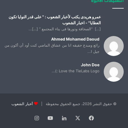
التعليقات الأخيرة
عمرو هريدى يكتب لأخبار الشعوب : " على قدر النوايا تكون
العطايا" - اخبار الشعوب
[…] “الصحافة ودورها فى بناء المجتمع “ […]...
Ahmed Mohamed Daoud
رائع ومبدع حقيقه انا من عشاق الماضي كنت أود أن أكون من
جيل ا...
John Doe
Love the TieLabs Logo :)...
© حقوق النشر 2026، جميع الحقوق محفوظة |
أخبار الشعوب
فيسبوك
X
لينكدإن
يوتيوب
انستقرام