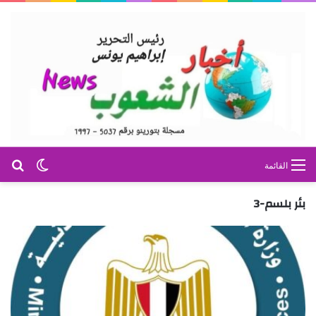
بح
الوضع ا
القائمة
بئر بلسم-3