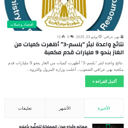
اقتصاد وعملات
نهى عراقي
يوليو 23, 2025
0
12
نتائج واعدة لبئر “بلسم-3” أظهرت كميات من
الغاز بنحو 9 مليارات قدم مكعبة
نتائج واعدة لبئر “بلسم-3” أظهرت كميات من الغاز بنحو 9 مليارات قدم
مكعبة نهى عراقي الشعوب.. أعلنت وزارة البترول والثروة…
أكمل القراءة »
الأخيرة
الأشهر
تعليقات
معالم وأبراج مدن المملكة تتوشّح بأعلام