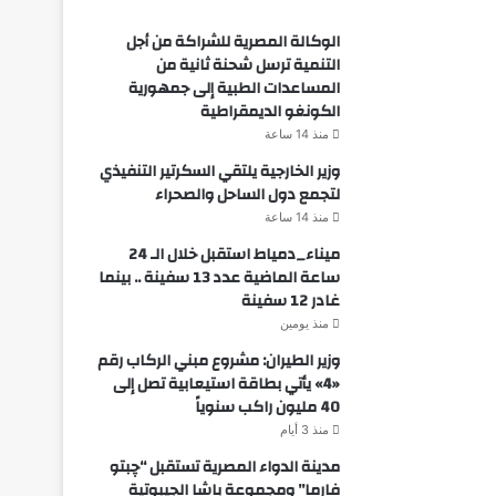
الوكالة المصرية للشراكة من أجل
التنمية ترسل شحنة ثانية من
المساعدات الطبية إلى جمهورية
الكونغو الديمقراطية
منذ 14 ساعة
وزير الخارجية يلتقي السكرتير التنفيذي
لتجمع دول الساحل والصحراء
منذ 14 ساعة
ميناء_دمياط استقبل خلال الـ 24
ساعة الماضية عدد 13 سفينة .. بينما
غادر 12 سفينة
منذ يومين
وزير الطيران: مشروع مبني الركاب رقم
«4» يأتي بطاقة استيعابية تصل إلى
40 مليون راكب سنوياً
منذ 3 أيام
مدينة الدواء المصرية تستقبل “چبتو
فارما” ومجموعة باشا الجيبوتية