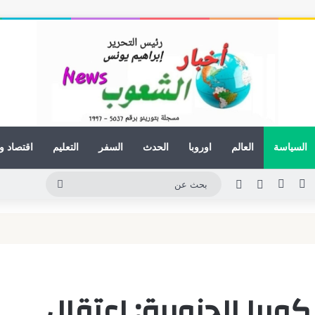
السياسة
العالم
اوروبا
الحدث
السفر
التعليم
اقتصاد و
نكدإن
يوتيوب
انستقرام
مقال عشوائي
الوضع المظلم
بحث
عن
ريا الجنوبية: اعتقال