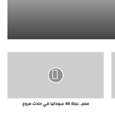
مية صلوحو حسن رئيسة جمهورية تنزانيا المُتحدة
ية وتعرب عن تضامنها الكامل مع المملكة
وزير الخارجية يؤكد لنظرائه في الكويت والبحرين والأردن تضامن مصر مع الدول العربية الشقيقة ضد الاعتداءات الإيرانية الأخير
مصر.. نجاة 46 سودانيا في حادث مروع
ة موجعة لشبكات ترويج السموم