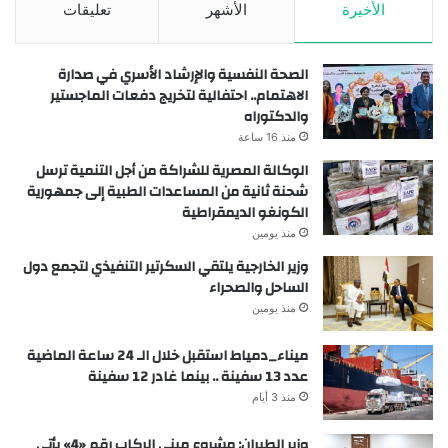
الأخيرة
الأشهر
تعليقات
الصحة النفسية والإرشاد الأسري في صدارة
الاهتمام.. احتفالية لتخريج دفعات الماجستير
والدكتوراه
منذ 16 ساعة
الوكالة المصرية للشراكة من أجل التنمية ترسل
شحنة ثانية من المساعدات الطبية إلى جمهورية
الكونغو الديمقراطية
منذ يومين
وزير الخارجية يلتقي السكرتير التنفيذي لتجمع دول
الساحل والصحراء
منذ يومين
ميناء_دمياط استقبل خلال الـ 24 ساعة الماضية
عدد 13 سفينة .. بينما غادر 12 سفينة
منذ 3 أيام
وزير الطيران: مشروع مبني الركاب رقم «4» يأتي