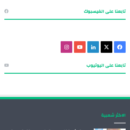
تابعنا على الفيسبوك
ف
X
ل
ي
ا
ي
ي
و
ن
تابعنا على اليوتيوب
س
ن
ت
س
ب
ك
ي
ت
و
د
و
ق
ك
إ
ب
ر
الاكثر شعبية
ن
ا
م