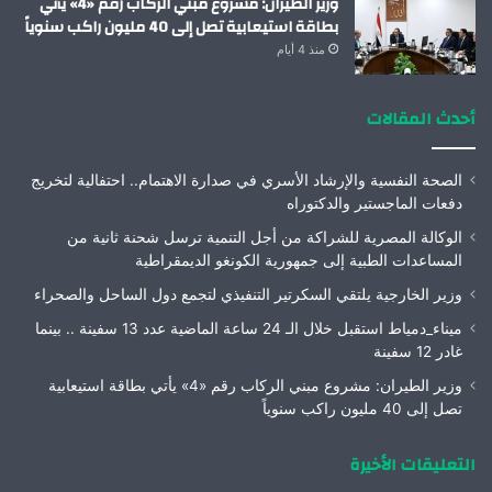
وزير الطيران: مشروع مبني الركاب رقم «4» يأتي
بطاقة استيعابية تصل إلى 40 مليون راكب سنوياً
منذ 4 أيام
أحدث المقالات
الصحة النفسية والإرشاد الأسري في صدارة الاهتمام.. احتفالية لتخريج
دفعات الماجستير والدكتوراه
الوكالة المصرية للشراكة من أجل التنمية ترسل شحنة ثانية من
المساعدات الطبية إلى جمهورية الكونغو الديمقراطية
وزير الخارجية يلتقي السكرتير التنفيذي لتجمع دول الساحل والصحراء
ميناء_دمياط استقبل خلال الـ 24 ساعة الماضية عدد 13 سفينة .. بينما
غادر 12 سفينة
وزير الطيران: مشروع مبني الركاب رقم «4» يأتي بطاقة استيعابية
تصل إلى 40 مليون راكب سنوياً
التعليقات الأخيرة