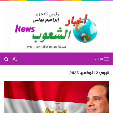
بح
الوضع ا
القائمة
اليوم:
12 نوفمبر، 2025