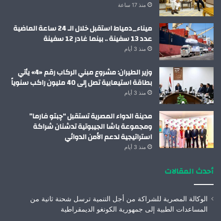
منذ 17 ساعة
ميناء_دمياط استقبل خلال الـ 24 ساعة الماضية
عدد 13 سفينة .. بينما غادر 12 سفينة
منذ 3 أيام
وزير الطيران: مشروع مبني الركاب رقم «4» يأتي
بطاقة استيعابية تصل إلى 40 مليون راكب سنوياً
منذ 3 أيام
مدينة الدواء المصرية تستقبل “چبتو فارما”
ومجموعة باشا الجيبوتية تدشنان شراكة
استراتيجية لدعم الأمن الدوائي
منذ 3 أيام
أحدث المقالات
الوكالة المصرية للشراكة من أجل التنمية ترسل شحنة ثانية من
المساعدات الطبية إلى جمهورية الكونغو الديمقراطية