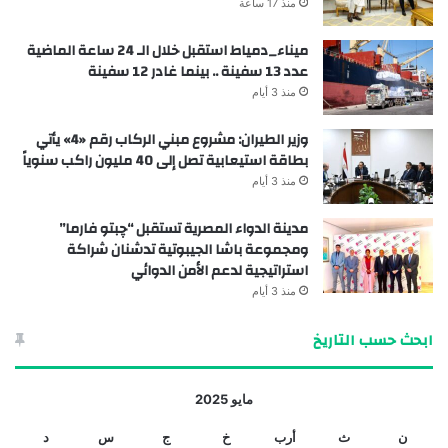
منذ 17 ساعة
ميناء_دمياط استقبل خلال الـ 24 ساعة الماضية
عدد 13 سفينة .. بينما غادر 12 سفينة
منذ 3 أيام
وزير الطيران: مشروع مبني الركاب رقم «4» يأتي
بطاقة استيعابية تصل إلى 40 مليون راكب سنوياً
منذ 3 أيام
مدينة الدواء المصرية تستقبل “چبتو فارما”
ومجموعة باشا الجيبوتية تدشنان شراكة
استراتيجية لدعم الأمن الدوائي
منذ 3 أيام
ابحث حسب التاريخ
مايو 2025
ن
ث
أرب
خ
ج
س
د