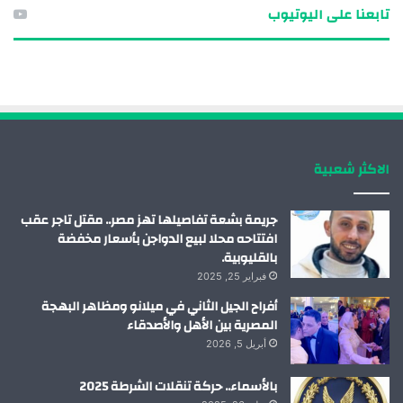
تابعنا على اليوتيوب
س
ن
ت
س
ب
ك
ي
ت
و
د
و
ق
ك
إ
ب
ر
الاكثر شعبية
ن
ا
م
جريمة بشعة تفاصيلها تهز مصر.. مقتل تاجر عقب
افتتاحه محلا لبيع الدواجن بأسعار مخفضة
بالقليوبية.
فبراير 25, 2025
أفراح الجيل الثاني في ميلانو ومظاهر البهجة
المصرية بين الأهل والأصدقاء
أبريل 5, 2026
بالأسماء.. حركة تنقلات الشرطة 2025