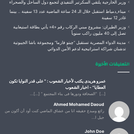
وزير الخارجية يلتقي السكرتير التنفيذي لتجمع دول الساحل والصحراء
ميناء_دمياط استقبل خلال الـ 24 ساعة الماضية عدد 13 سفينة .. بينما
غادر 12 سفينة
وزير الطيران: مشروع مبني الركاب رقم «4» يأتي بطاقة استيعابية
تصل إلى 40 مليون راكب سنوياً
مدينة الدواء المصرية تستقبل “چبتو فارما” ومجموعة باشا الجيبوتية
تدشنان شراكة استراتيجية لدعم الأمن الدوائي
التعليقات الأخيرة
عمرو هريدى يكتب لأخبار الشعوب : " على قدر النوايا تكون
العطايا" - اخبار الشعوب
[…] “الصحافة ودورها فى بناء المجتمع “ […]...
Ahmed Mohamed Daoud
رائع ومبدع حقيقه انا من عشاق الماضي كنت أود أن أكون من
جيل ا...
John Doe