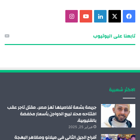
ف
X
ل
ي
ا
ي
ي
و
ن
تابعنا على اليوتيوب
س
ن
ت
س
ب
ك
ي
ت
و
د
و
ق
ك
إ
ب
ر
الاكثر شعبية
ن
ا
م
جريمة بشعة تفاصيلها تهز مصر.. مقتل تاجر عقب
افتتاحه محلا لبيع الدواجن بأسعار مخفضة
بالقليوبية.
فبراير 25, 2025
أفراح الجيل الثاني في ميلانو ومظاهر البهجة