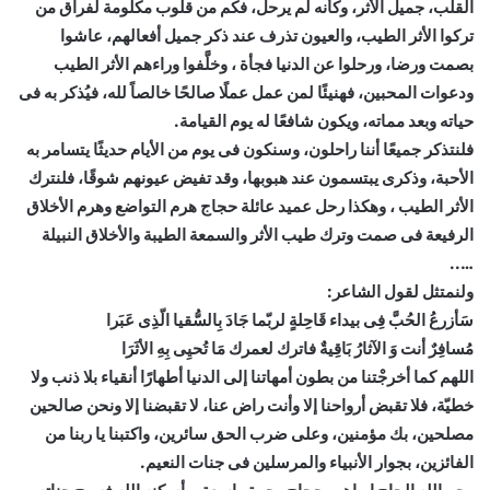
القلب، جميل الأثر، وكأنه لم يرحل، فكم من قلوب مكلومة لفراق من
تركوا الأثر الطيب، والعيون تذرف عند ذكر جميل أفعالهم، عاشوا
بصمت ورضا، ورحلوا عن الدنيا فجأة ، وخلَّفوا وراءهم الأثر الطيب
ودعوات المحبين، فهنيئًا لمن عمل عملًا صالحًا خالصاً لله، فيُذكر به فى
حياته وبعد مماته، ويكون شافعًا له يوم القيامة.
فلنتذكر جميعًا أننا راحلون، وسنكون فى يوم من الأيام حديثًا يتسامر به
الأحبة، وذكرى يبتسمون عند هبوبها، وقد تفيض عيونهم شوقًا، فلنترك
الأثر الطيب ، وهكذا رحل عميد عائلة حجاج هرم التواضع وهرم الأخلاق
الرفيعة فى صمت وترك طيب الأثر والسمعة الطيبة والأخلاق النبيلة
…..
ولنمتثل لقول الشاعر:
سَأزرعُ الحُبَّ فِى بيداء قَاحِلةٍ لربّما جَادَ بِالسُّقيا الّذِى عَبَرا
مُسافِرٌ أنت وَ الآثارُ بَاقِيةٌ فاترك لعمرك مَا تُحيِى بِهِ الأثَرَا
اللهم كما أخرجْتنا من بطون أمهاتنا إلى الدنيا أطهارًا أنقياء بلا ذنب ولا
خطيّة، فلا تقبض أرواحنا إلا وأنت راض عنا، لا تقبضنا إلا ونحن صالحين
مصلحين، بك مؤمنين، وعلى ضرب الحق سائرين، واكتبنا يا ربنا من
الفائزين، بجوار الأنبياء والمرسلين فى جنات النعيم.