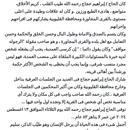
كان الحاج / إبراهيم حجاج رحمه الله طيب القلب ، كريم الأخلاق،
متواضع ، هادىء الطبع ورزين .و كان له علاقات وطيدة على اعلى
مستوى بالقرى المجاورة ومحافظة القليوبية يشاركهم فى افراحهم
واحزانهم
وكان يتسم بالصدق والامانة وطول البال وحسن الخلق والحكمة وحسن
التعامل مع اهل بلده والقرى المجاورة ، و هو صاحب مقولة “الرجوله
مواقف” وكان يقول دائما : ” إن كرسى العمدية، يجب أن يشغله شخص
لديه خبرة بالمسئوليات الكبيرة الملقاة على منصب العمدة، فهو ليس
مجرد منصب شرفى، وإنما يجب أن يحظى به الشخص الأكثر حكمة
ورشداً بين أهالى قريته.
شارك الحاج إبراهيم حجاج فى العديد من الجلسات العرفية بداخل
وخارج محافظة القليوبية وكان من أكبر المحكمين فى الجلسات
العرفية ..كان رحمه الله صاحب واجب فى كل مكان ولا يترك أى
مناسبة تخص أي شخص فى القرية إلا وتجده اول واحد فيها …
توفى الحاج إبراهيم حجاج رحمه الله يوم الثلاثاء الموافق ١٣ اغسطس
٢٠٢٤ عن عمر لا يناهز ٨٣ عام ..
أجمل شىء فى هذه الحياة أن يرحل الإنسان وهو طيّب الذكر، سليم