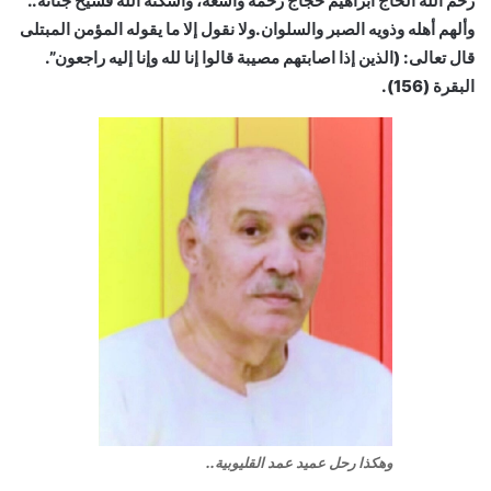
رحم الله الحاج ابراهيم حجاج رحمة واسعة، وأسكنه الله فسيح جناته..
وألهم أهله وذويه الصبر والسلوان.ولا نقول إلا ما يقوله المؤمن المبتلى
قال تعالى: (الذين إذا اصابتهم مصيبة قالوا إنا لله وإنا إليه راجعون”.
البقرة (156).
وهكذا رحل عميد عمد القليوبية..