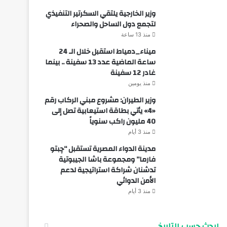
وزير الخارجية يلتقي السكرتير التنفيذي
لتجمع دول الساحل والصحراء
منذ 13 ساعة
ميناء_دمياط استقبل خلال الـ 24
ساعة الماضية عدد 13 سفينة .. بينما
غادر 12 سفينة
منذ يومين
وزير الطيران: مشروع مبني الركاب رقم
«4» يأتي بطاقة استيعابية تصل إلى
40 مليون راكب سنوياً
منذ 3 أيام
مدينة الدواء المصرية تستقبل “چبتو
فارما” ومجموعة باشا الجيبوتية
تدشنان شراكة استراتيجية لدعم
الأمن الدوائي
منذ 3 أيام
ابحث حسب التاريخ