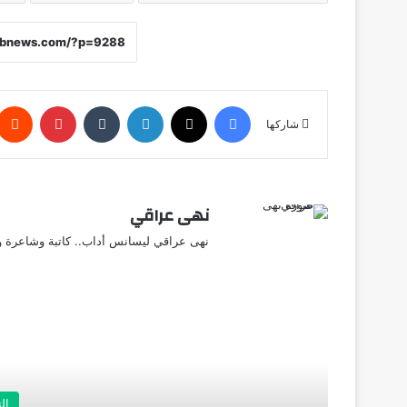
فيسبوك
X
لينكدإن
‏Tumblr
بينتيريست
شاركها
نهى عراقي
نهى عراقي ليسانس أداب.. كاتبة وشاعرة وق
أق
ال