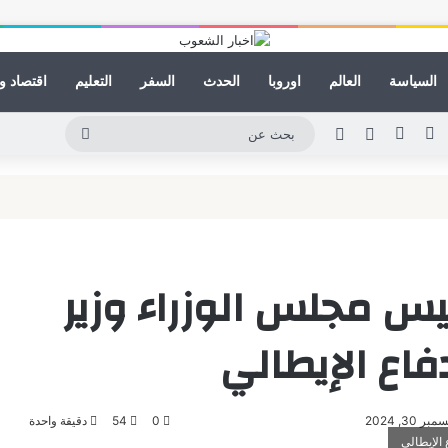
السياسة
العالم
اوروبا
الحدث
السفر
التعليم
اقتصاد و
نكدإن
يوتيوب
انستقرام
مقال عشوائي
الوضع المظلم
بحث
عن
يس مجلس الوزراء وزير
دفاع الإيطالي
30, 2024
0
54
دقيقة واحدة
 الإيطالي