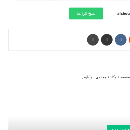
نسخ الرابط
‏Reddit
‏VKontakte
مشاركة عبر البريد
طباعة
صصية وكاتبة محتوى.. وأبلودر
رأ التالي
تعاون الدولي