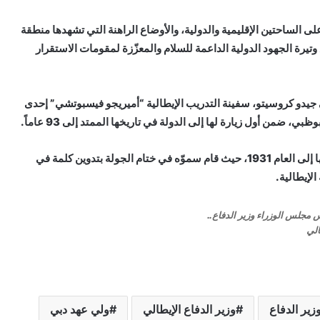
الساحتين الإقليمية والدولية، والأوضاع الراهنة التي تشهدها منطقة
تيرة الجهود الدولية الداعمة للسلام والمعزّزة لمقومات الاستقرار
جيدو كروسيتو، سفينة التدريب الإيطالية “أميريجو فيسبوتشي” إحدى
 ضمن أول زيارة لها إلى الدولة في تاريخها الممتد إلى 93 عاماً.
وتفقّد سموّه السفينة الإيطالية التاريخية التي يعود بدء تشغيلها إلى العام 1931، حيث قام سموّه في ختام الجولة بتدوين كلمة في
الإيطالية.
 مجلس الوزراء وزير الدفاع..
الي
زير الدفاع
وزير الدفاع الإيطالي
ولي عهد دبي