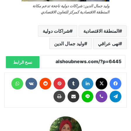
وليد جمال الدين: شراكات دولية ناجحة تدعم مكانة
المنطقة الاقتصادية كمركز للتعاون الاقتصادي
المنطقة الاقتصادية
شراكات دولية
نهى عراقي
وليد جمال الدين
نسخ الرابط
فيسبوك
X
لينكدإن
‏Tumblr
بينتيريست
‏Reddit
‏VKontakte
واتساب
تيلقرام
ڤايبر
لاين
مشاركة عبر البريد
طباعة