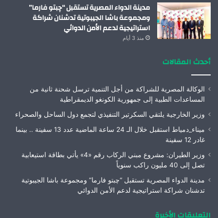
مدينة الدواء المصرية تستقبل “چبتو فارما”
ومجموعة باشا الجيبوتية تدشنان شراكة
استراتيجية لدعم الأمن الدوائي
منذ 3 أيام
أحدث المقالات
الوكالة المصرية للشراكة من أجل التنمية ترسل شحنة ثانية من
المساعدات الطبية إلى جمهورية الكونغو الديمقراطية
وزير الخارجية يلتقي السكرتير التنفيذي لتجمع دول الساحل والصحراء
ميناء_دمياط استقبل خلال الـ 24 ساعة الماضية عدد 13 سفينة .. بينما
غادر 12 سفينة
وزير الطيران: مشروع مبني الركاب رقم «4» يأتي بطاقة استيعابية
تصل إلى 40 مليون راكب سنوياً
مدينة الدواء المصرية تستقبل “چبتو فارما” ومجموعة باشا الجيبوتية
تدشنان شراكة استراتيجية لدعم الأمن الدوائي
التعليقات الأخيرة