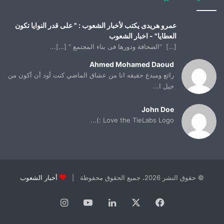
عمرو هريدى يكتب لأخبار الشعوب : " على قدر النوايا تكون
العطايا" - اخبار الشعوب
[…] “الصحافة ودورها فى بناء المجتمع “ […]...
Ahmed Mohamed Daoud
رائع ومبدع حقيقه انا من عشاق الماضي كنت أود أن أكون من
جيل ا...
John Doe
Love the TieLabs Logo :)...
© حقوق النشر 2026، جميع الحقوق محفوظة |
أخبار الشعوب
فيسبوك
X
لينكدإن
يوتيوب
انستقرام