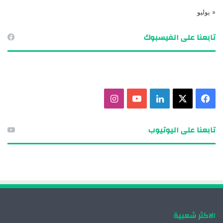
« يوليو
تابعنا على الفيسبوك
ف
X
ل
ي
ا
ي
ي
و
ن
تابعنا على اليوتيوب
س
ن
ت
س
ب
ك
ي
ت
و
د
و
ق
ك
إ
ب
ر
الاكثر شعبية
ن
ا