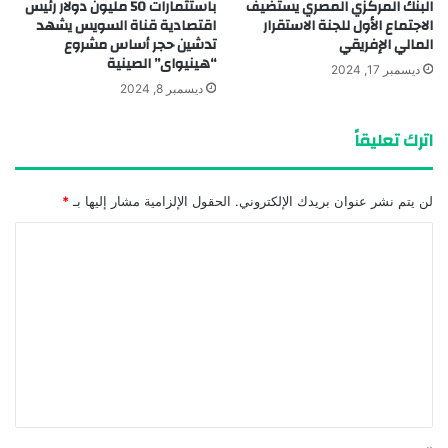
البنك المركزي المصري يستضيف
باستثمارات 50 مليون دولار رئيس
الاجتماع الأول للجنة الاستقرار
اقتصادية قناة السويس يشهد
المالي الإفريقي
تدشين حجر أساس مشروع
“هينيواى” الصينية
ديسمبر 17, 2024
ديسمبر 8, 2024
اترك تعليقاً
لن يتم نشر عنوان بريدك الإلكتروني.
الحقول الإلزامية مشار إليها بـ
*
ا
ل
ت
ع
ل
ي
ق
*