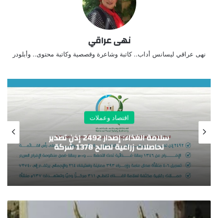
نهى عراقي
نهى عراقي ليسانس أداب.. كاتبة وشاعرة وقصصية وكاتبة محتوى.. وأبلودر
اقتصاد وعملات
“المشاط” تستعرض محاور “السردية الوطنية
للتنمية الشاملة” وآليات تمويل المستهدفات