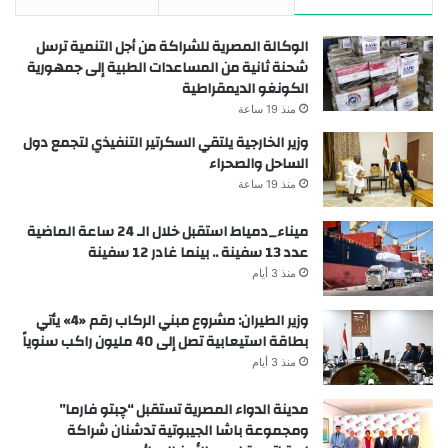
الوكالة المصرية للشراكة من أجل التنمية ترسل
شحنة ثانية من المساعدات الطبية إلى جمهورية
الكونغو الديمقراطية
منذ 19 ساعة
وزير الخارجية يلتقي السكرتير التنفيذي لتجمع دول
الساحل والصحراء
منذ 19 ساعة
ميناء_دمياط استقبل خلال الـ 24 ساعة الماضية
عدد 13 سفينة .. بينما غادر 12 سفينة
منذ 3 أيام
وزير الطيران: مشروع مبني الركاب رقم «4» يأتي
بطاقة استيعابية تصل إلى 40 مليون راكب سنوياً
منذ 3 أيام
مدينة الدواء المصرية تستقبل “چبتو فارما”
ومجموعة باشا الجيبوتية تدشنان شراكة