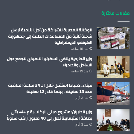
مقالات مختارة
الوكالة المصرية للشراكة من أجل التنمية ترسل
شحنة ثانية من المساعدات الطبية إلى جمهورية
الكونغو الديمقراطية
منذ 19 ساعة
وزير الخارجية يلتقي السكرتير التنفيذي لتجمع دول
الساحل والصحراء
منذ 19 ساعة
ميناء_دمياط استقبل خلال الـ 24 ساعة الماضية
عدد 13 سفينة .. بينما غادر 12 سفينة
منذ 3 أيام
وزير الطيران: مشروع مبني الركاب رقم «4» يأتي
بطاقة استيعابية تصل إلى 40 مليون راكب سنوياً
منذ 3 أيام