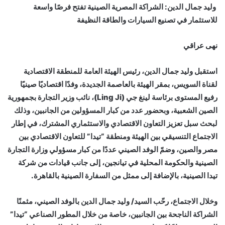
وليد جمال الدين: الشراكة المصرية الصينية تفتح فرصًا واسعة
للاستثمار في تصنيع السيارات والطاقة النظيفة
نهى عراقي
استقبل وليد جمال الدين، رئيس الهيئة العامة للمنطقة الاقتصادية
لقناة السويس، بمقر الهيئة بالعاصمة الجديدة، وفدًا اقتصاديًا صينيًا
رفيع المستوى برئاسة لينغ جي (Ling Ji)، نائب وزير التجارة بجمهورية
الصين الشعبية، وبحضور عدد من كبار المسؤولين من الجانبين، وذلك
لبحث سبل تعزيز التعاون الاقتصادي والاستثماري المشترك، في إطار
الاجتماع التنسيقي بين الهيئة ومنطقة “تيدا” للتعاون الاقتصادي بين
مصر والصين، وضمّ الوفد الصيني عددًا من كبار مسؤولي وزارة التجارة
الصينية والحكومة المحلية في تيانجين، إلى جانب قيادات من شركة
تيدا الصينية، بالإضافة إلى ممثل من السفارة الصينية بالقاهرة.
وخلال الاجتماع، رحّب السيد/ وليد جمال الدين بالوفد الصيني، مثمنًا
الشراكة الناجحة بين الجانبين، خاصة من خلال المطور الصناعي “تيدا”