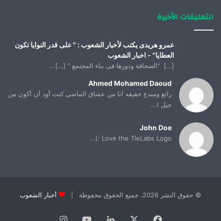
التعليقات الأخيرة
عمرو هريدى يكتب لأخبار الشعوب : " على قدر النوايا تكون
العطايا" - اخبار الشعوب
[…] “الصحافة ودورها فى بناء المجتمع “ […]...
Ahmed Mohamed Daoud
رائع ومبدع حقيقه انا من عشاق الماضي كنت أود أن أكون من
جيل ا...
John Doe
Love the TieLabs Logo :)...
© حقوق النشر 2026، جميع الحقوق محفوظة |
أخبار الشعوب
فيسبوك
X
لينكدإن
يوتيوب
انستقرام