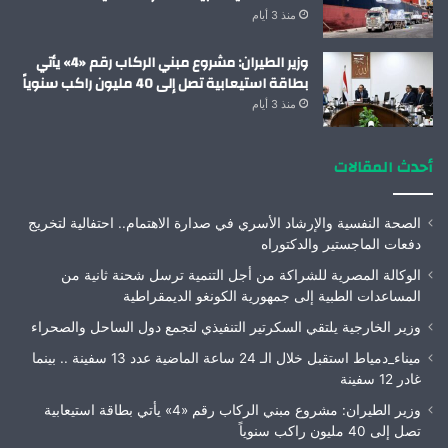
منذ 3 أيام
وزير الطيران: مشروع مبني الركاب رقم «4» يأتي
بطاقة استيعابية تصل إلى 40 مليون راكب سنوياً
منذ 3 أيام
أحدث المقالات
الصحة النفسية والإرشاد الأسري في صدارة الاهتمام.. احتفالية لتخريج
دفعات الماجستير والدكتوراه
الوكالة المصرية للشراكة من أجل التنمية ترسل شحنة ثانية من
المساعدات الطبية إلى جمهورية الكونغو الديمقراطية
وزير الخارجية يلتقي السكرتير التنفيذي لتجمع دول الساحل والصحراء
ميناء_دمياط استقبل خلال الـ 24 ساعة الماضية عدد 13 سفينة .. بينما
غادر 12 سفينة
وزير الطيران: مشروع مبني الركاب رقم «4» يأتي بطاقة استيعابية
تصل إلى 40 مليون راكب سنوياً