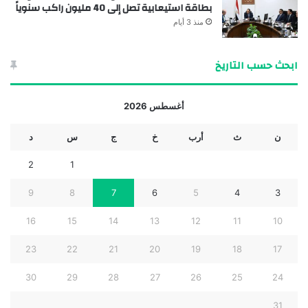
بطاقة استيعابية تصل إلى 40 مليون راكب سنوياً
منذ 3 أيام
ابحث حسب التاريخ
أغسطس 2026
ن
ث
أرب
خ
ج
س
د
2
1
9
8
7
6
5
4
3
16
15
14
13
12
11
10
23
22
21
20
19
18
17
30
29
28
27
26
25
24
31