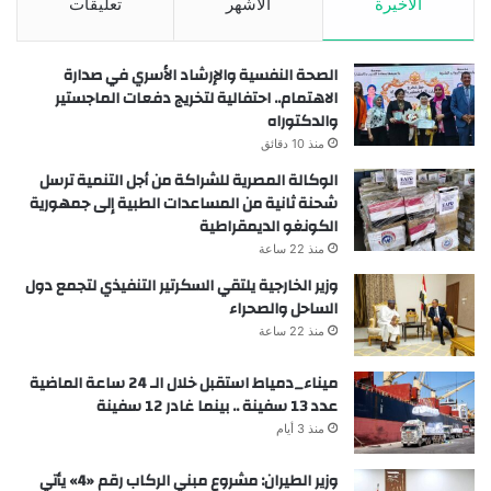
الأخيرة
الأشهر
تعليقات
الصحة النفسية والإرشاد الأسري في صدارة
الاهتمام.. احتفالية لتخريج دفعات الماجستير
والدكتوراه
منذ 10 دقائق
الوكالة المصرية للشراكة من أجل التنمية ترسل
شحنة ثانية من المساعدات الطبية إلى جمهورية
الكونغو الديمقراطية
منذ 22 ساعة
وزير الخارجية يلتقي السكرتير التنفيذي لتجمع دول
الساحل والصحراء
منذ 22 ساعة
ميناء_دمياط استقبل خلال الـ 24 ساعة الماضية
عدد 13 سفينة .. بينما غادر 12 سفينة
منذ 3 أيام
وزير الطيران: مشروع مبني الركاب رقم «4» يأتي