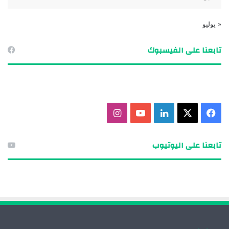
« يوليو
تابعنا على الفيسبوك
ف
X
ل
ي
ا
ي
ي
و
ن
تابعنا على اليوتيوب
س
ن
ت
س
ب
ك
ي
ت
و
د
و
ق
ك
إ
ب
ر