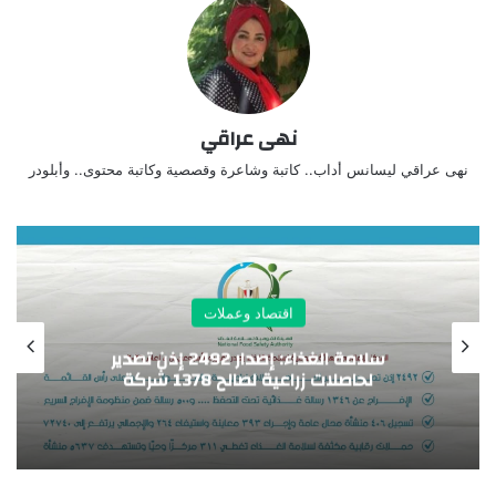
نهى عراقي
نهى عراقي ليسانس أداب.. كاتبة وشاعرة وقصصية وكاتبة محتوى.. وأبلودر
اقتصاد وعملات
“المشاط” تستعرض محاور “السردية الوطنية
للتنمية الشاملة” وآليات تمويل المستهدفات