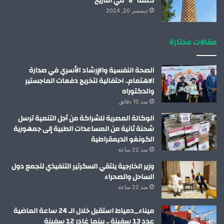
كلمة “لا “في التاريخ
ديسمبر 20, 2024
مقالات مختارة
الصحة النفسية والإرشاد الأسري في صدارة
الاهتمام.. احتفالية لتخريج دفعات الماجستير
والدكتوراه
منذ 10 دقائق
الوكالة المصرية للشراكة من أجل التنمية ترسل
شحنة ثانية من المساعدات الطبية إلى جمهورية
الكونغو الديمقراطية
منذ 22 ساعة
وزير الخارجية يلتقي السكرتير التنفيذي لتجمع دول
الساحل والصحراء
منذ 22 ساعة
ميناء_دمياط استقبل خلال الـ 24 ساعة الماضية
عدد 13 سفينة .. بينما غادر 12 سفينة