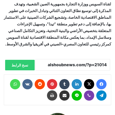
لقناة السويس ووزارة التجارة بجمهورية الصين الشعبية، وتهدف
المذكرة إلى توسيع نطاق التعاون الثنائي وتبادل الخبرات في تطوير
المناطق الاقتصادية الخاصة، وتشجيع الشركات الصينية على الاستثمار
بها، بالإضافة إلى دعم تطوير منطقة “تيدا”، وتسهيل الإجراءات
المتعلقة بتخصيص الأراضي والبنية التحتية، وتعزيز التكامل الصناعي
وسلاسل الإمداد، بما يعكس مكانة المنطقة الاقتصادية لقناة السويس
كمركز رئيسي للتعاون المصري–الصيني في أفريقيا والشرق الأوسط.
نسخ الرابط
فيسبوك
X
لينكدإن
‏Tumblr
بينتيريست
‏Reddit
‏VKontakte
واتساب
تيلقرام
ڤايبر
لاين
مشاركة عبر البريد
طباعة