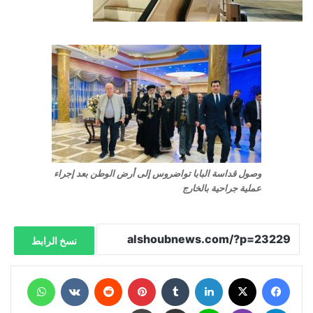
وصول قداسة البابا تواضروس إلى أرض الوطن بعد إجراء
عملية جراحية بالخارج
نسخ الرابط
فيسبوك
X
لينكدإن
‏Tumblr
بينتيريست
‏Reddit
‏VKontakte
واتساب
تيلقرام
ڤايبر
لاين
مشاركة عبر البريد
طباعة