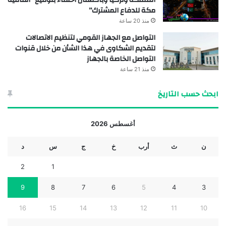
المملكة وتركيا وباكستان احتفاءً بتوقيع “اتفاقية
مكة للدفاع المشترك”
منذ 20 ساعة
التواصل مع الجهاز القومي لتنظيم الاتصالات
لتقديم الشكاوى في هذا الشأن من خلال قنوات
التواصل الخاصة بالجهاز
منذ 21 ساعة
ابحث حسب التاريخ
أغسطس 2026
ن
ث
أرب
خ
ج
س
د
2
1
9
8
7
6
5
4
3
16
15
14
13
12
11
10