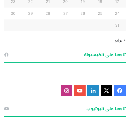
23
22
21
20
19
18
17
30
29
28
27
26
25
24
31
« يوليو
تابعنا على الفيسبوك
ف
X
ل
ي
ا
ي
ي
و
ن
تابعنا على اليوتيوب
س
ن
ت
س
ب
ك
ي
ت