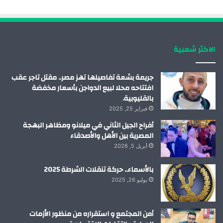
و
د
و
ق
ك
إ
ب
ر
الاكثر شعبية
ن
ا
م
جريمة بشعة تفاصيلها تهز مصر.. مقتل تاجر عقب
افتتاحه محلا لبيع الدواجن بأسعار مخفضة
بالقليوبية.
فبراير 25, 2025
أفراح الجيل الثاني في ميلانو ومظاهر البهجة
المصرية بين الأهل والأصدقاء
أبريل 5, 2026
بالأسماء.. حركة تنقلات الشرطة 2025
يوليو 26, 2025
أمن المجتمع و استقراره من منظور الأزمات