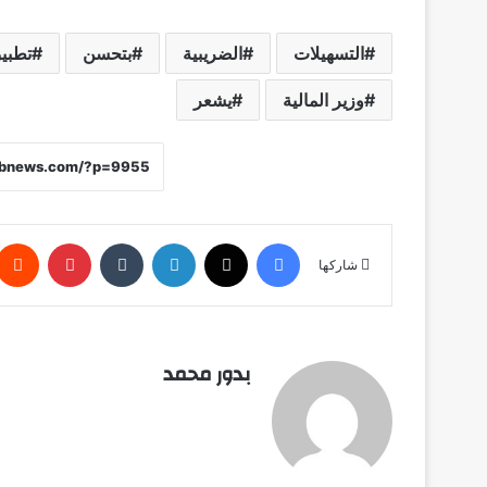
التسهيلات
الضريبية
بتحسن
تطبي
وزير المالية
يشعر
فيسبوك
X
لينكدإن
‏Tumblr
بينتيريست
شاركها
بدور محمد