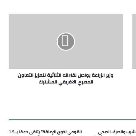
مدينة الدواء المصرية تستقبل “چبتو فارما” ومجموعة باشا الجيبوتية تدشنان شراكة استراتيجية لدعم الأمن الدوائي
وزير الزراعة يواصل لقاءاته الثنائية لتعزيز التعاون
المصري الافريقي المشترك
طقة تل الدير بمحافظة دمياط
الشرب والصرف الصحي
القومي لذوي الإعاقة” يتلقى دعمًا بـ 1.5