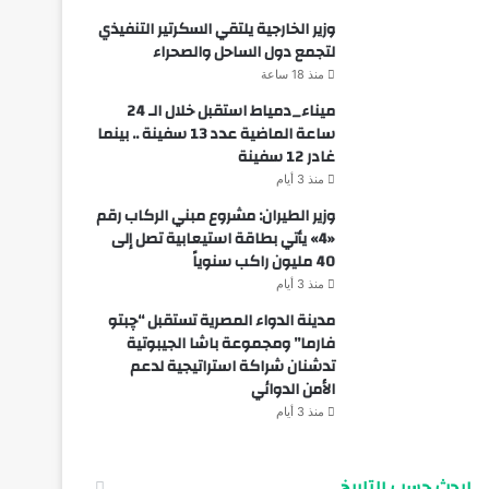
وزير الخارجية يلتقي السكرتير التنفيذي
لتجمع دول الساحل والصحراء
منذ 18 ساعة
ميناء_دمياط استقبل خلال الـ 24
ساعة الماضية عدد 13 سفينة .. بينما
غادر 12 سفينة
منذ 3 أيام
وزير الطيران: مشروع مبني الركاب رقم
«4» يأتي بطاقة استيعابية تصل إلى
40 مليون راكب سنوياً
منذ 3 أيام
مدينة الدواء المصرية تستقبل “چبتو
فارما” ومجموعة باشا الجيبوتية
تدشنان شراكة استراتيجية لدعم
الأمن الدوائي
منذ 3 أيام
ابحث حسب التاريخ