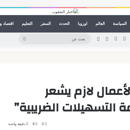
السياسة
العالم
اوروبا
الحدث
السفر
التعليم
اقتصاد و
ينكدإن
يوتيوب
انستقرام
مقال عشوائي
الوضع المظلم
بحث
عن
لأعمال لازم يشعر
 التسهيلات الضريبية”
0
9
دقيقة واحدة