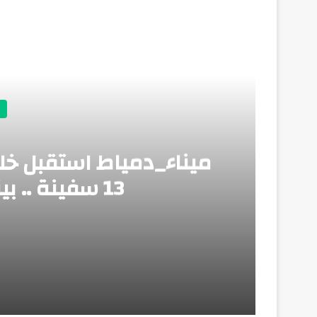
أق
13 سفينة .. بينما غادر 12 سفينة
منذ 3 أيام
ميناء_دمياط استقبل خلال الـ 24 ساعة الماضية عدد 13 سفينة .. بينما غادر 12 سفينة