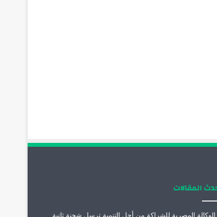
دث المقالات
الوكالة المصرية للشراكة من أجل التنمية ترسل شحنة ثانية