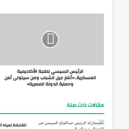
منذ 3 أيام
وزير الطيران: مشروع مبني الركاب رقم «4» يأتي بطاقة استيعابية تصل إلى 40 مليون راكب سنوياً
منذ 3 أيام
الرئيس السيسي لطلبة الأكاديمية
منذ أسبوع واحد
العسكرية..«أنتم جيل الشباب ومن سيتولى أمن
الكشف عن شواهد قبور وتوابيت وتمائم بمن
وحماية الدولة المصرية»
مقالات ذات صلة
القابضة لمياه 