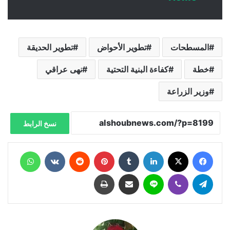
المسطحات
تطوير الأحواض
تطوير الحديقة
خطة
كفاءة البنية التحتية
نهى عراقي
وزير الزراعة
نسخ الرابط
فيسبوك
X
لينكدإن
‏Tumblr
بينتيريست
‏Reddit
‏VKontakte
واتساب
تيلقرام
ڤايبر
لاين
مشاركة عبر البريد
طباعة