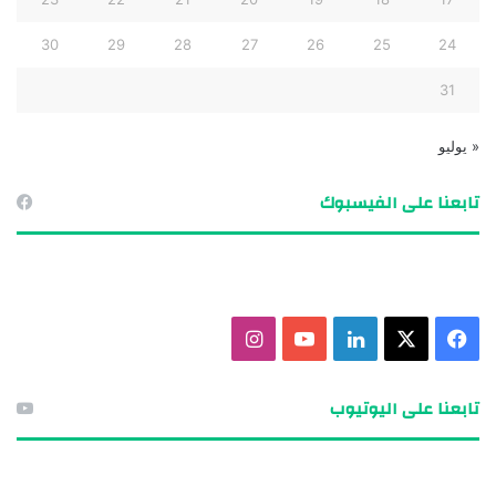
30
29
28
27
26
25
24
31
« يوليو
تابعنا على الفيسبوك
ف
X
ل
ي
ا
ي
ي
و
ن
تابعنا على اليوتيوب
س
ن
ت
س
ب
ك
ي
ت