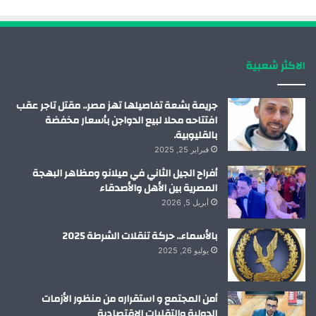
و
د
و
ق
ك
إ
ب
ر
الاكثر شعبية
ن
ا
م
جريمة بشعة تفاصيلها تهز مصر.. مقتل تاجر عقب
افتتاحه محلا لبيع الدواجن بأسعار مخفضة
بالقليوبية.
فبراير 25, 2025
أفراح الجيل الثاني في ميلانو ومظاهر البهجة
المصرية بين الأهل والأصدقاء
أبريل 5, 2026
بالأسماء.. حركة تنقلات الشرطة 2025
يوليو 26, 2025
أمن المجتمع و استقراره من منظور الأزمات
الدولية والتقلبات الإقتصادية