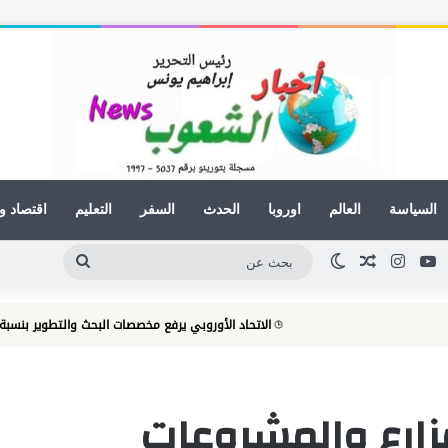
السياسة
العالم
اوروبا
الحدث
السفر
التعليم
اقتصاد و
ينكدإن
يوتيوب
انستقرام
مقال عشوائي
الوضع المظلم
بحث
عن
الاتحاد الأوروبي يرفع مخصصات البحث والتطوير بنسبة 60.5%
م
لمزارع والمشروعات