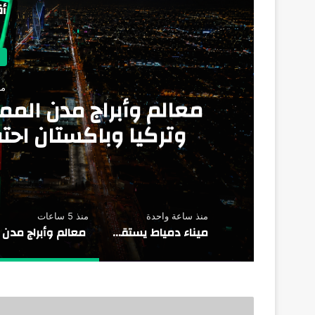
أق
منذ 
ما غادر 10
معالم وأبراج مدن المم
ء
وتركيا وباكستان احتف
للدفاع
منذ ساعة واحدة
منذ 5 ساعات
ميناء دمياط يستقبل عدد 10 سفن .. بينما غادر 10 سفن ووصل اجمالي عدد السفن الموجودة بالميناء 26 سفينة