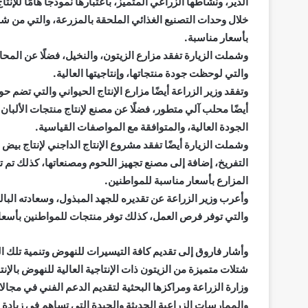
الدير، ونشاطها الزراعي المتميز، باعتبارها نموذجًا هامًا للإن
خلال وحدات التصنيع الغذائي الملحقة بالمزرعة، والتي من 
بأسعار مناسبة.
وشملت الزيارة تفقد مزارع الزيتون، والنخيل، فضلًا عن المح
والتي لوحظت جودة منتجاتها، وإنتاجيتها العالية.
أيضًا محلب آلي متطور، فضلًا عن مصنع لإنتاج منتجات الألبان
الجودة العالية، والمتوافقة مع المواصفات القياسية.
وشملت الزيارة أيضًا تفقد مشروع الإنتاج الداجني لإنتاج بيض 
التفريخ، إضافة إلى مصنع تجهيز اللحوم ومصنعاتها، كذلك تم ت
المزارع بأسعار مناسبة للمواطنين.
وأعرب وزير الزراعة عن تقديره للجهد المبذول، وسعادته البا
والتي توفر فرص العمل، كذلك توفر منتجات للمواطنين بأسعا
وأشار فاروق إلى تقديم كافة التيسيرات للنهوض وتنمية تلك ال
شتلات متميزة من الزيتون ذات الإنتاجية العالية للنهوض بالإ
وزارة الزراعة ومراكزها البحثية لتقديم الدعم الفني في مجالا
والممارسات الزراعية الحديثة والجيدة التي تساهم في زيادة ال