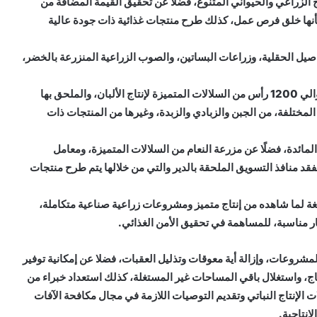
تاج الزراعي والحيواني المتنوع، فضلًا عن تحقيق القيمة المضافة من
شأنها خلق فرص عمل، كذلك طرح منتجات غذائية ذات جودة عالية
اصيل الحقلية، وزراعات البساتين، والصوب الزراعية المنزرعة بالخضر،
وتفقد وزير الزراعة أيضًا مزارع الإنتاج الحيواني والتي تضم حوالي 1200 رأس من السلالات المتميزة لإنتاج الألبان، والملحق بها
 المختلفة، من الجبن والزبادي والزبدة، وغيرها من المنتجات ذات
المائدة، فضلًا عن مزرعة النعام من السلالات المتميزة، ومعامل
فقد منافذ التسويق الملحقة بالدير والتي من خلالها يتم طرح منتجات
لغة لما شاهده من إنتاج متميز ومشروعات زراعية صناعية متكاملة،
ر مناسبة، للمساهمة في تحقيق الأمن الغذائي.
مشروعات، وإزالة أية معوقات وتذليل العقبات، فضلا عن إمكانية توفير
نتاج، واستغلال باقي المساحات غير المستغلة، كذلك استعداد خبراء من
ت الإنتاج النباتي وتقديم التوصيات اللازمة في مجال مكافحة الآفات
إنتاجية.