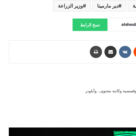
ة
دير مارمينا
وزير الزراعة
نسخ الرابط
‏Reddit
‏VKontakte
مشاركة عبر البريد
طباعة
صصية وكاتبة محتوى.. وأبلودر