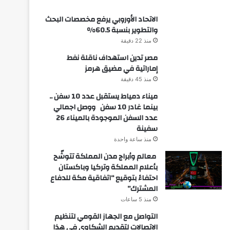
الاتحاد الأوروبي يرفع مخصصات البحث
والتطوير بنسبة 60.5%
منذ 22 دقيقة
مصر تدين استهداف ناقلة نفط
إماراتية في مضيق هرمز
منذ 45 دقيقة
ميناء دمياط يستقبل عدد 10 سفن ..
بينما غادر 10 سفن ووصل اجمالي
عدد السفن الموجودة بالميناء 26
سفينة
منذ ساعة واحدة
معالم وأبراج مدن المملكة تتوشّح
بأعلام المملكة وتركيا وباكستان
احتفاءً بتوقيع “اتفاقية مكة للدفاع
المشترك”
منذ 5 ساعات
التواصل مع الجهاز القومي لتنظيم
الاتصالات لتقديم الشكاوى في هذا