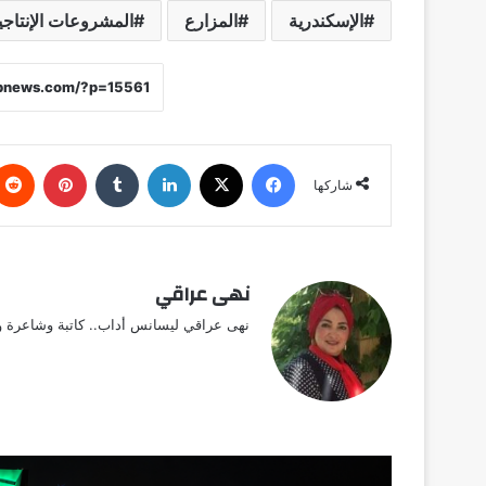
الإسكندرية
المزارع
المشروعات الإنتاجي
فيسبوك
X
لينكدإن
‏Tumblr
بينتيريست
شاركها
نهى عراقي
نهى عراقي ليسانس أداب.. كاتبة وشاعرة وق