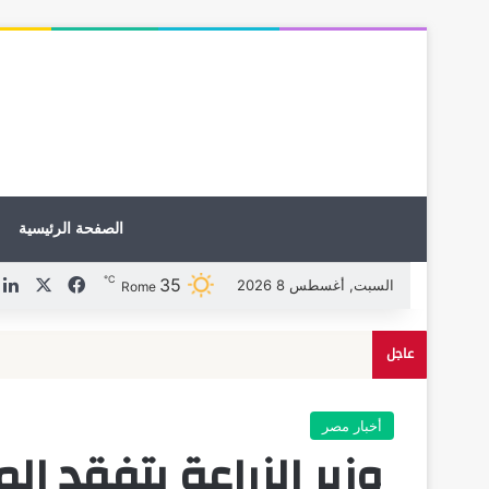
الصفحة الرئيسية
℃
35
X
فيسبوك
ل
السبت, أغسطس 8 2026
Rome
عاجل
أخبار مصر
وزير الزراعة يتفقد ا