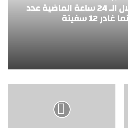
ميناء_دمياط استقبل خلال الـ 24 ساعة الماضية عدد
مدينة الدواء المصرية تستقبل “چبتو فارما” ومجموعة باشا الجيبوتية تدشنان شراكة استراتيجية لدعم الأمن الدوائي