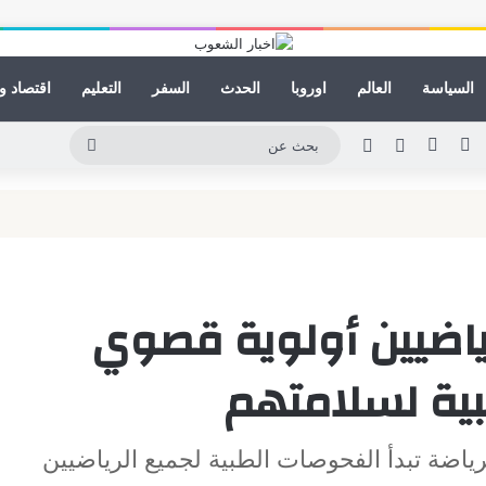
السياسة
العالم
اوروبا
الحدث
السفر
التعليم
اقتصاد و
ينكدإن
يوتيوب
انستقرام
مقال عشوائي
الوضع المظلم
بحث
عن
رياضيين أولوية قصوي
بية لسلامتهم
ياضة تبدأ الفحوصات الطبية لجميع الرياضيين