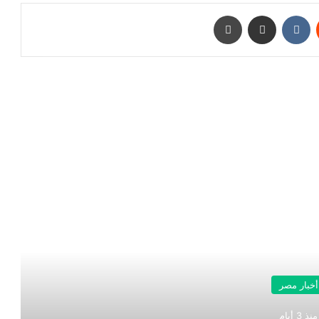
‏Reddit
‏VKontakte
مشاركة عبر البريد
طباعة
رأ التالي
أخبار مصر
منذ 3 أيام