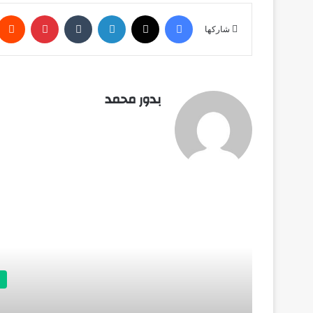
فيسبوك
X
لينكدإن
‏Tumblr
بينتيريست
شاركها
بدور محمد
أق