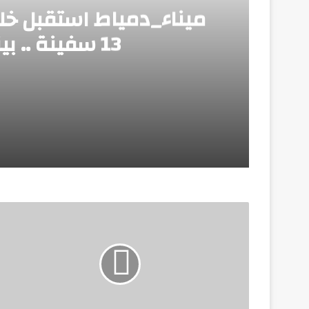
13 سفينة .. بينما غادر 12 سفينة
منذ 3 أيام
ميناء_دمياط استقبل خلال الـ 24 ساعة الماضية عدد 13 سفينة .. بينما غادر 12 سفينة
منذ 3 أيام
وزير الطيران: مشروع مبني الركاب رقم «4» يأتي بطاقة استيعابية تصل إلى 40 مليون راكب سنوياً
منذ 3 أيام