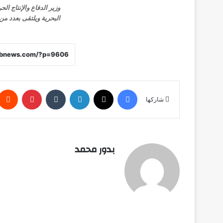
وزير الدفاع والإنتاج ال
البحرية ويلتقى بعدد من 
فيسبوك
X
لينكدإن
‏Tumblr
بينتيريست
شاركها
بدور محمد