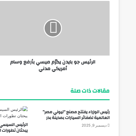
وزير الطيران: مشروع مبني الركاب رقم «4» يأتي بطاقة استيعابية تصل إلى 40 مليون راكب سنوياً
منذ 4 أيام
الرئيس جو بايدن يكرّم ميسي بأرفع وسام
منذ أسبوع واحد
أمريكي مدني
الكشف عن شواهد قبور وتوابيت وتمائم بمن
مقالات ذات صلة
رئيس الوزراء يفتتح مصنع “ليوني مصر”
العالمية لضفائر السيارات بمدينة بدر
الرئيس السيسي و
ديسمبر 9, 2025
يبحثان تطورات ا