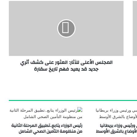
مدينة الدواء المصرية تستقبل “چبتو فارما” ومجموعة باشا الجيبوتية تدشنان شراكة استراتيجية لدعم الأمن الدوائي
المجلس الأعلى للآثار: العثور على كشف أثري
جديد قد يعيد فهم تاريخ سقارة
طقة تل الدير بمحافظة دمياط
رئيس وزراء بريطانيا
رئيس الوزراء يتابع..تطبيق المرحلة الثانية
لأوضاع بالشرق الأوسط
من منظومة التأمين الصحي الشامل