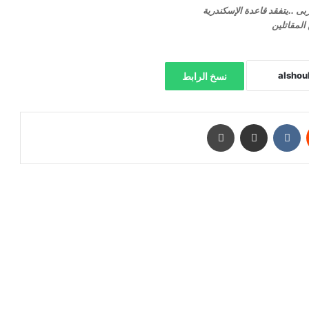
حربى ..يتفقد قاعدة الإسكندرية
المقاتلين
نسخ الرابط
‏Reddit
‏VKontakte
مشاركة عبر البريد
طباعة