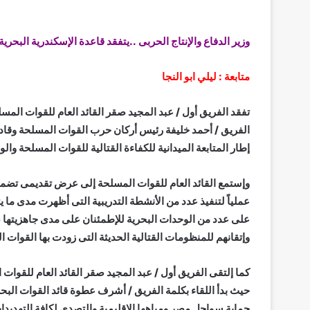
وزير الدفاع والإنتاج الحربى ..يتفقد قاعدة الإسكندرية البحري
متابعة : ليلي ابو النجا
تفقد الفريق أول / عبد المجيد صقر القائد العام للقوات المسل
الفريق / أحمد خليفة رئيس أركان حرب القوات المسلحة وقادة 
إطار المتابعة الميدانية للكفاءة القتالية للقوات المسلحة وال
وإستمع القائد العام للقوات المسلحة إلى عرض تقديمى تضمن
عملياً لتنفيذ عدد من الأنشطة التدريبية التى أظهرت مدى ما يت
على عدد من الوحدات البحرية للإطمئنان على مدى جاهزيتها 
وإتقانهم للمنظومات القتالية الحديثة التى زودت بها القوات ال
كما إلتقى الفريق أول / عبد المجيد صقر القائد العام للقوات ا
حيث بدأ اللقاء بكلمة الفريق / أشرف عطوة قائد القوات البح
حماية سواحل مصر ومياهها الإقليمية والتصدى لكافة التهديدات