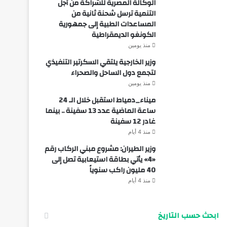
الوكالة المصرية للشراكة من أجل
التنمية ترسل شحنة ثانية من
المساعدات الطبية إلى جمهورية
الكونغو الديمقراطية
منذ يومين
وزير الخارجية يلتقي السكرتير التنفيذي
لتجمع دول الساحل والصحراء
منذ يومين
ميناء_دمياط استقبل خلال الـ 24
ساعة الماضية عدد 13 سفينة .. بينما
غادر 12 سفينة
منذ 4 أيام
وزير الطيران: مشروع مبني الركاب رقم
«4» يأتي بطاقة استيعابية تصل إلى
40 مليون راكب سنوياً
منذ 4 أيام
ابحث حسب التاريخ