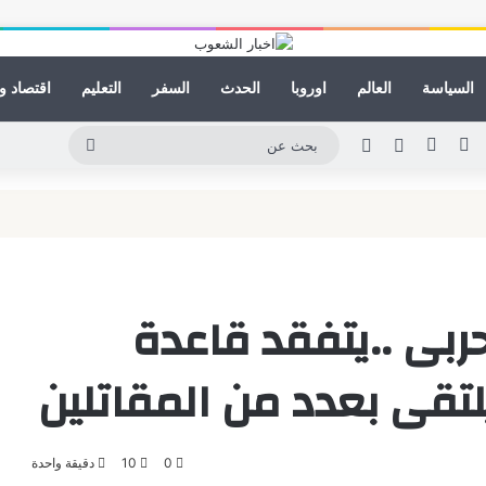
السياسة
العالم
اوروبا
الحدث
السفر
التعليم
اقتصاد و
ينكدإن
يوتيوب
انستقرام
مقال عشوائي
الوضع المظلم
بحث
عن
لحربى ..يتفقد قاعدة
لتقى بعدد من المقاتلين
0
10
دقيقة واحدة