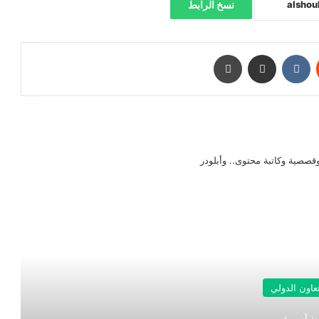
نسخ الرابط
‏Reddit
‏VKontakte
مشاركة عبر البريد
طباعة
صصية وكاتبة محتوى.. وأبلودر
رأ التالي
تعاون الدولي
نذ أسبوعين