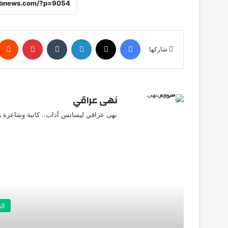
فيسبوك
X
لينكدإن
‏Tumblr
بينتيريست
شاركها
نهى عراقي
نهى عراقي ليسانس أداب.. كاتبة وشاعرة وق
أق
ال
م