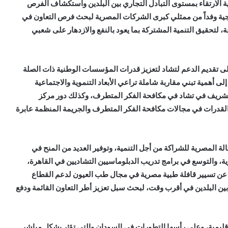
 الارتقاء بمستوى التبادل التجاري بين البلدين واستكشاف الفرص
جية وفداً من ممثلي كبرى الشركات المصرية لبحث فرص التعاون في
، لتحقيق التنمية المشتركة بما يعود بالنفع والازدهار على شعبي
تقديم الدعم لتشاد لتعزيز قدرات المؤسسات الوطنية ذات الصلة
ى أهمية تبني مقاربة شاملة تراعي الأبعاد التنموية والاجتماعية
ر الشريف في تشاد في مكافحة الفكر المتطرف، وكذلك دور مركز
ء القدرات في مجالات مكافحة الفكر المتطرف والجريمة المنظمة عابرة
كالة المصرية للشراكة من أجل التنمية، وتوفير العديد من المنح في
، والتوسع في برامج تدريب الدبلوماسيين التشاديين في القاهرة،
ان عن تسيير قافلة طبية مصرية في مجال طب العيون لدعم القطاع
بين البلدين في أقرب وقت، لبحث سبل تعزيز أطر التعاون القائمة ودفع
إقليمية، وعلى رأسها التطورات في السودان والتي تؤثر بشكل مباشر