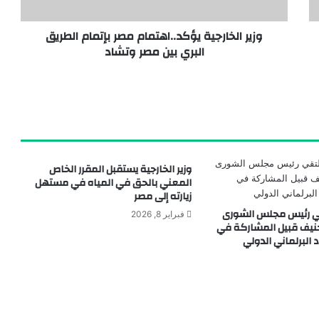
وزير الخارجية يؤكد..اهتمام مصر بإتمام الطريق
البري بين مصر وتشاد
توقيع ثلاث اتفاقيات تعاون استراتيجية بين جامعة الإسكندرية وجامعة باريس-ساكلاي وشركاء صناعيين دوليين
وزير الخارجية يستقبل المقرر الخاص
المعني بالحق في المياه في مستهل
زيارته إلى مصر
قي رئيس مجلس الشورى
فبراير 8, 2026
يف قبيل المشاركة في
 البرلماني الدولي