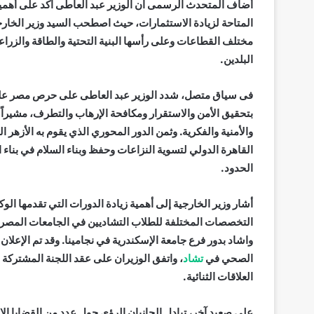
أضاف المتحدث الرسمى ان الوزير عبد العاطى اكد على أهمية
المتاحة لزيادة الاستثمارات، حيث اصطحب السيد وزير الخار
مختلف القطاعات وعلى رأسها البنية التحتية والطاقة والزراعة
البلدين.
فى سياق متصل، شدد الوزير عبد العاطى على حرص مصر على 
بتحقيق الأمن والاستقرار ومكافحة الإرهاب والتطرف، مشيراً إل
والأمنية والفكرية. وثمن الدور المحوري الذي يقوم به الأزه
القاهرة الدولي لتسوية النزاعات وحفظ وبناء السلام في بنا
الحدود.
أشار وزير الخارجية إلى أهمية زيادة الدورات التي تقدمها الو
التخصصات المختلفة للطلاب التشاديين في الجامعات المصرية
واشاد بدور فرع جامعة الإسكندرية في نجامينا. وقد تم الإعل
الصحي في
تشاد
، واتفق الوزيران على عقد اللجنة المشتركة 
العلاقات الثنائية.
على صعيد آخر، تبادل الجانبان الرؤى حول عدد من القضايا ال