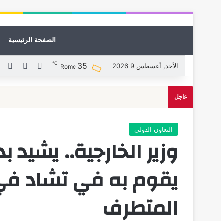
الصفحة الرئيسية
℃
35
X
فيسبوك
لين
الأحد, أغسطس 9 2026
Rome
عاجل
التعاون الدولي
وزير الخارجية.. يشيد ب
يقوم به في تشاد في
المتطرف