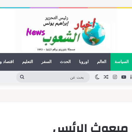
السياسة
العالم
اوروبا
الحدث
السفر
التعليم
اقتصاد و
لينكدإن
يوتيوب
انستقرام
مقال عشوائي
الوضع المظلم
بحث
عن
ع مبعوث الرئيس