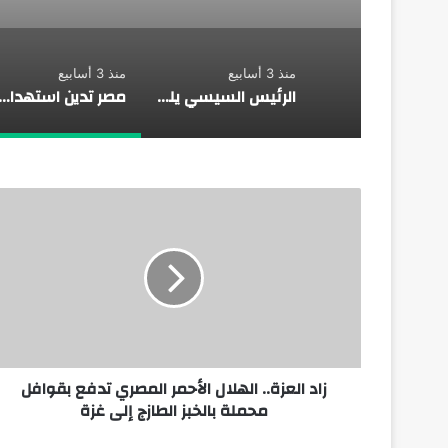
منذ 3 أسابيع
منذ 3 أسابيع
الرئيس السيسي يلتقي بالرئيسة الدكتورة سامية صلوحو حسن رئيسة جمهورية تنزانيا المُتحدة
مصر تدين استهداف المملكة العربية السعودية وتعرب عن تضامنها الكام
زاد العزة.. الهلال الأحمر المصري تدفع بقوافل
محملة بالخبز الطازج إلى غزة