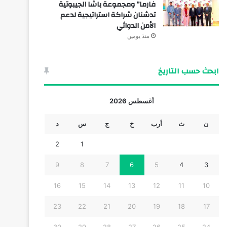
فارما” ومجموعة باشا الجيبوتية
تدشنان شراكة استراتيجية لدعم
الأمن الدوائي
منذ يومين
ابحث حسب التاريخ
أغسطس 2026
ن
ث
أرب
خ
ج
س
د
2
1
9
8
7
6
5
4
3
16
15
14
13
12
11
10
23
22
21
20
19
18
17
30
29
28
27
26
25
24