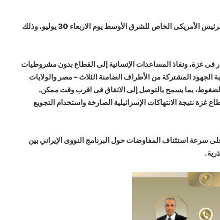
تواصل الدكتور بدر عبد العاطى مع”ستيف ويتكوف” مبعوث الرئيس الأمريكى الخاص للشرق الأوسط يوم الاربعاء 30 يوليو، وذلك
نار فى غزة، ونفاذ المساعدات الإنسانية إلى القطاع بدون مشروطيات
ة الجهود المشتركة من الأطراف الضامنة الثلاث – مصر والولايات
الضغوط، بما يسمح بالتوصل إلى الاتفاق فى اقرب وقت ممكن.
ع غزة نتيجة الانتهاكات الإسرائيلية الصارخة واستخدام التجويع
 على سرعة استئناف المفاوضات حول البرنامج النووى الإيراني بين
ذرية.