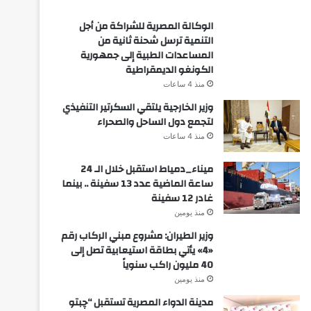
الوكالة المصرية للشراكة من أجل
التنمية ترسل شحنة ثانية من
المساعدات الطبية إلى جمهورية
الكونغو الديمقراطية
منذ 4 ساعات
وزير الخارجية يلتقي السكرتير التنفيذي
لتجمع دول الساحل والصحراء
منذ 4 ساعات
ميناء_دمياط استقبل خلال الـ 24
ساعة الماضية عدد 13 سفينة .. بينما
غادر 12 سفينة
منذ يومين
وزير الطيران: مشروع مبني الركاب رقم
«4» يأتي بطاقة استيعابية تصل إلى
40 مليون راكب سنوياً
منذ يومين
مدينة الدواء المصرية تستقبل “چبتو