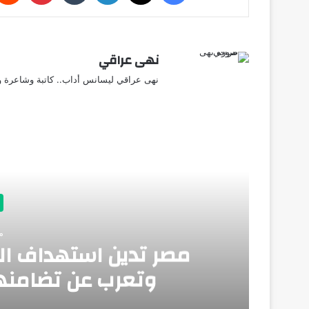
نهى عراقي
نهى عراقي ليسانس أداب.. كاتبة وشاعرة وق
أق
منذ
مصر تدين استهداف ال
وتعرب عن تضامنها