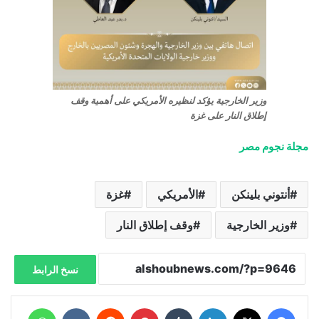
وزير الخارجية يؤكد لنظيره الأمريكي على أهمية وقف
إطلاق النار على غزة
مجلة نجوم مصر
أنتوني بلينكن
الأمريكي
غزة
وزير الخارجية
وقف إطلاق النار
نسخ الرابط
فيسبوك
X
لينكدإن
‏Tumblr
بينتيريست
‏Reddit
‏VKontakte
واتساب