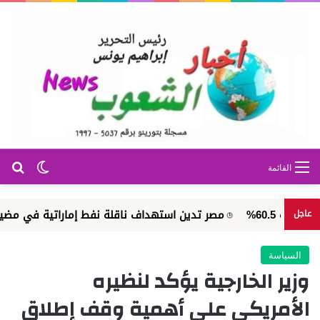
بح
الوضع ا
القائمة
مصر تدين استهداف ناقلة نفط إماراتية في مضيق هرمز
عاجل
السياسة
وزير الخارجية يؤكد لنظيره
الأمريكي على أهمية وقف إطلاق