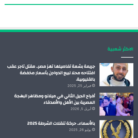
س
ن
ت
س
ب
ك
ي
ت
و
د
و
ق
ك
إ
ب
ر
الاكثر شعبية
ن
ا
م
جريمة بشعة تفاصيلها تهز مصر.. مقتل تاجر عقب
افتتاحه محلا لبيع الدواجن بأسعار مخفضة
بالقليوبية.
فبراير 25, 2025
أفراح الجيل الثاني في ميلانو ومظاهر البهجة
المصرية بين الأهل والأصدقاء
أبريل 5, 2026
بالأسماء.. حركة تنقلات الشرطة 2025
يوليو 26, 2025