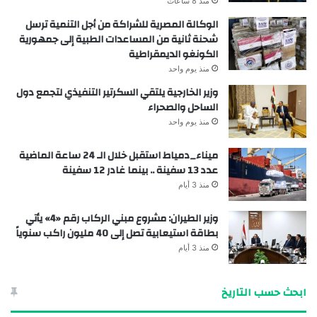
منذ 8 ساعات
الوكالة المصرية للشراكة من أجل التنمية ترسل
شحنة ثانية من المساعدات الطبية إلى جمهورية
الكونغو الديمقراطية
منذ يوم واحد
وزير الخارجية يلتقي السكرتير التنفيذي لتجمع دول
الساحل والصحراء
منذ يوم واحد
ميناء_دمياط استقبل خلال الـ 24 ساعة الماضية
عدد 13 سفينة .. بينما غادر 12 سفينة
منذ 3 أيام
وزير الطيران: مشروع مبني الركاب رقم «4» يأتي
بطاقة استيعابية تصل إلى 40 مليون راكب سنوياً
منذ 3 أيام
ابحث حسب التاريخ