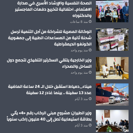
الصحة النفسية والإرشاد الأسري في صدارة
الاهتمام.. احتفالية لتخريج دفعات الماجستير
والدكتوراه
منذ 8 ساعات
الوكالة المصرية للشراكة من أجل التنمية ترسل
شحنة ثانية من المساعدات الطبية إلى جمهورية
الكونغو الديمقراطية
منذ يوم واحد
وزير الخارجية يلتقي السكرتير التنفيذي لتجمع دول
الساحل والصحراء
منذ يوم واحد
ميناء_دمياط استقبل خلال الـ 24 ساعة الماضية
عدد 13 سفينة .. بينما غادر 12 سفينة
منذ 3 أيام
وزير الطيران: مشروع مبني الركاب رقم «4» يأتي
بطاقة استيعابية تصل إلى 40 مليون راكب سنوياً
منذ 3 أيام