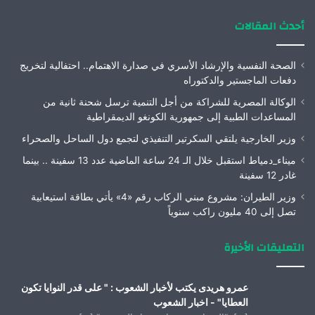
أحدث المقالات
الصحة النفسية والإرشاد الأسري في صدارة الاهتمام.. احتفالية لتخريج
دفعات الماجستير والدكتوراه
الوكالة المصرية للشراكة من أجل التنمية ترسل شحنة ثانية من
المساعدات الطبية إلى جمهورية الكونغو الديمقراطية
وزير الخارجية يلتقي السكرتير التنفيذي لتجمع دول الساحل والصحراء
ميناء_دمياط استقبل خلال الـ 24 ساعة الماضية عدد 13 سفينة .. بينما
غادر 12 سفينة
وزير الطيران: مشروع مبني الركاب رقم «4» يأتي بطاقة استيعابية
تصل إلى 40 مليون راكب سنوياً
التعليقات الأخيرة
عمرو هريدى يكتب لأخبار الشعوب : " على قدر النوايا تكون
العطايا" - اخبار الشعوب