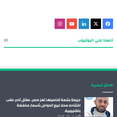
ف
X
ل
ي
ا
ي
ي
و
ن
تابعنا على اليوتيوب
س
ن
ت
س
ب
ك
ي
ت
و
د
و
ق
ك
إ
ب
ر
الاكثر شعبية
ن
ا
م
جريمة بشعة تفاصيلها تهز مصر.. مقتل تاجر عقب
افتتاحه محلا لبيع الدواجن بأسعار مخفضة
بالقليوبية.
فبراير 25, 2025