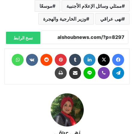
ممثلي وسائل الإعلام الأجنبية
موسعًا
نهى عراقي
وزير الخارجية والهجرة
نسخ الرابط
فيسبوك
X
لينكدإن
‏Tumblr
بينتيريست
‏Reddit
‏VKontakte
واتساب
تيلقرام
ڤايبر
لاين
مشاركة عبر البريد
طباعة
نهى عراقي