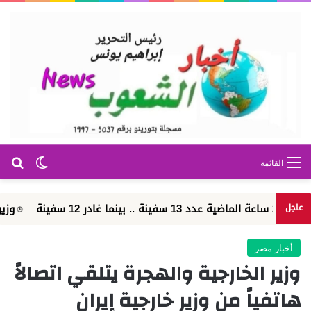
بح
الوضع ا
القائمة
وزير الطيران: مشروع مبني 
عاجل
أخبار مصر
وزير الخارجية والهجرة يتلقي اتصالاً
هاتفياً من وزير خارجية إيران