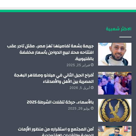
و
د
و
ق
ك
إ
ب
ر
الاكثر شعبية
ن
ا
م
جريمة بشعة تفاصيلها تهز مصر.. مقتل تاجر عقب
افتتاحه محلا لبيع الدواجن بأسعار مخفضة
بالقليوبية.
فبراير 25, 2025
أفراح الجيل الثاني في ميلانو ومظاهر البهجة
المصرية بين الأهل والأصدقاء
أبريل 5, 2026
بالأسماء.. حركة تنقلات الشرطة 2025
يوليو 26, 2025
أمن المجتمع و استقراره من منظور الأزمات
الدولية والتقلبات الإقتصادية