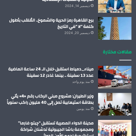
ديسمبر 14, 2024
برج القاهرة رمز الحرية والشموخ.. المُلقب بأطول
كلمة “لا “في التاريخ
ديسمبر 20, 2024
مقالات مختارة
ميناء_دمياط استقبل خلال الـ 24 ساعة الماضية
عدد 13 سفينة .. بينما غادر 12 سفينة
منذ يوم واحد
وزير الطيران: مشروع مبني الركاب رقم «4» يأتي
بطاقة استيعابية تصل إلى 40 مليون راكب سنوياً
منذ يومين
مدينة الدواء المصرية تستقبل “چبتو فارما”
ومجموعة باشا الجيبوتية تدشنان شراكة
استراتيجية لدعم الأمن الدوائي