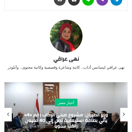
نهى عراقي
نهى عراقي ليسانس أداب.. كاتبة وشاعرة وقصصية وكاتبة محتوى.. وأبلودر
أخبار مصر
وزير الطيران: مشروع مبني الركاب رقم «4»
يأتي بطاقة استيعابية تصل إلى 40 مليون
راكب سنوياً