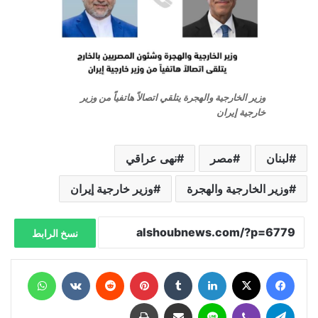
وزير الخارجية والهجرة يتلقي اتصالاً هاتفياً من وزير
خارجية إيران
لبنان
مصر
نهى عراقي
وزير الخارجية والهجرة
وزير خارجية إيران
نسخ الرابط
فيسبوك
X
لينكدإن
‏Tumblr
بينتيريست
‏Reddit
‏VKontakte
واتساب
تيلقرام
ڤايبر
لاين
مشاركة عبر البريد
طباعة