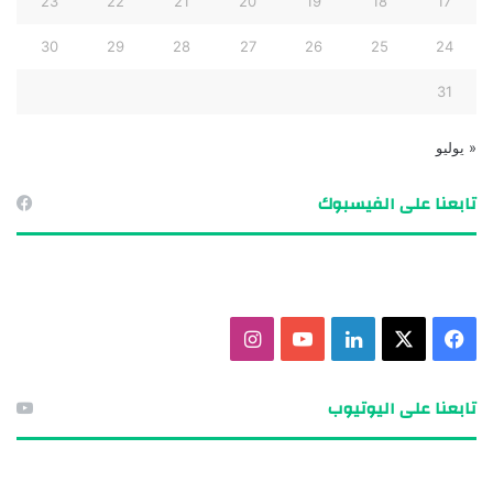
23
22
21
20
19
18
17
30
29
28
27
26
25
24
31
« يوليو
تابعنا على الفيسبوك
ف
X
ل
ي
ا
ي
ي
و
ن
تابعنا على اليوتيوب
س
ن
ت
س
ب
ك
ي
ت