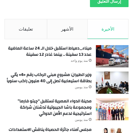
الأخيرة
الأشهر
تعليقات
ميناء_دمياط استقبل خلال الـ 24 ساعة الماضية
عدد 13 سفينة .. بينما غادر 12 سفينة
منذ يوم واحد
وزير الطيران: مشروع مبني الركاب رقم «4» يأتي
بطاقة استيعابية تصل إلى 40 مليون راكب سنوياً
منذ يومين
مدينة الدواء المصرية تستقبل “چبتو فارما”
ومجموعة باشا الجيبوتية تدشنان شراكة
استراتيجية لدعم الأمن الدوائي
منذ يومين
مجلس أمناء جائزة الحصباة يناقش الاستعدادات