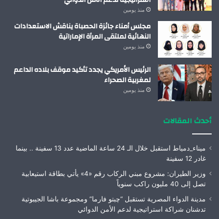
منذ يومين
مجلس أمناء جائزة الحصباة يناقش الاستعدادات
النهائية لملتقى المرأة الإماراتية
منذ يومين
الرئيس الأمريكي يجدد تأكيد موقف بلاده الداعم
لمغربية الصحراء
منذ يومين
أحدث المقالات
ميناء_دمياط استقبل خلال الـ 24 ساعة الماضية عدد 13 سفينة .. بينما
غادر 12 سفينة
وزير الطيران: مشروع مبني الركاب رقم «4» يأتي بطاقة استيعابية
تصل إلى 40 مليون راكب سنوياً
مدينة الدواء المصرية تستقبل “چبتو فارما” ومجموعة باشا الجيبوتية
تدشنان شراكة استراتيجية لدعم الأمن الدوائي