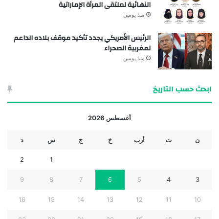
النهائية لملتقى المرأة الإماراتية
منذ يومين
الرئيس الأمريكي يجدد تأكيد موقف بلاده الداعم
لمغربية الصحراء
منذ يومين
ابحث حسب التاريخ
أغسطس 2026
ن
ث
أرب
خ
ج
س
د
2
1
9
8
7
6
5
4
3
16
15
14
13
12
11
10