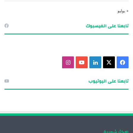
« يوليو
تابعنا على الفيسبوك
ف
X
ل
ي
ا
ي
ي
و
ن
تابعنا على اليوتيوب
س
ن
ت
س
ب
ك
ي
ت
و
د
و
ق
ك
إ
ب
ر
الاكثر شعبية