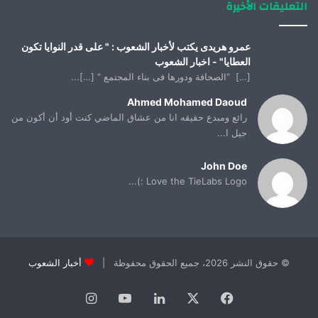
التعليقات الأخيرة
عمرو هريدى يكتب لأخبار الشعوب : " على قدر النوايا تكون
العطايا" - اخبار الشعوب
[…] “الصحافة ودورها فى بناء المجتمع “ […]...
Ahmed Mohamed Daoud
رائع ومبدع حقيقه انا من عشاق الماضي كنت أود أن أكون من
جيل ا...
John Doe
Love the TieLabs Logo :)...
© حقوق النشر 2026، جميع الحقوق محفوظة |
أخبار الشعوب
فيسبوك
X
لينكدإن
يوتيوب
انستقرام