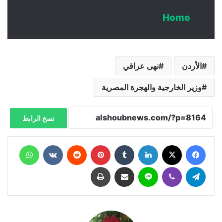
Home
الأردن
نهى عراقي
وزير الخارجية والهجرة المصرية
نسخ الرابط
فيسبوك
X
لينكدإن
‏Tumblr
بينتيريست
‏Reddit
‏VKontakte
واتساب
تيلقرام
ڤايبر
لاين
مشاركة عبر البريد
طباعة