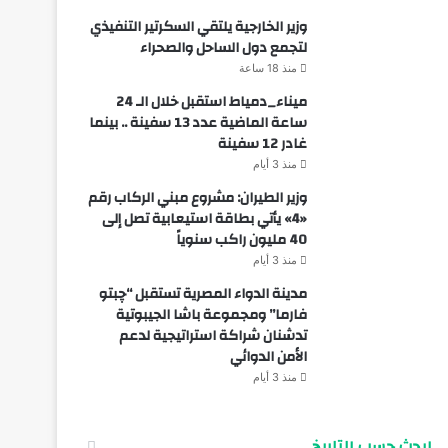
وزير الخارجية يلتقي السكرتير التنفيذي
لتجمع دول الساحل والصحراء
منذ 18 ساعة
ميناء_دمياط استقبل خلال الـ 24
ساعة الماضية عدد 13 سفينة .. بينما
غادر 12 سفينة
منذ 3 أيام
وزير الطيران: مشروع مبني الركاب رقم
«4» يأتي بطاقة استيعابية تصل إلى
40 مليون راكب سنوياً
منذ 3 أيام
مدينة الدواء المصرية تستقبل “چبتو
فارما” ومجموعة باشا الجيبوتية
تدشنان شراكة استراتيجية لدعم
الأمن الدوائي
منذ 3 أيام
ابحث حسب التاريخ