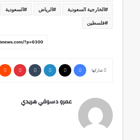
الخارجية السعودية
الرياض
السعودية
فلسطين
فيسبوك
X
لينكدإن
‏Tumblr
بينتيريست
شاركها
عمرو دسوقي هريدي