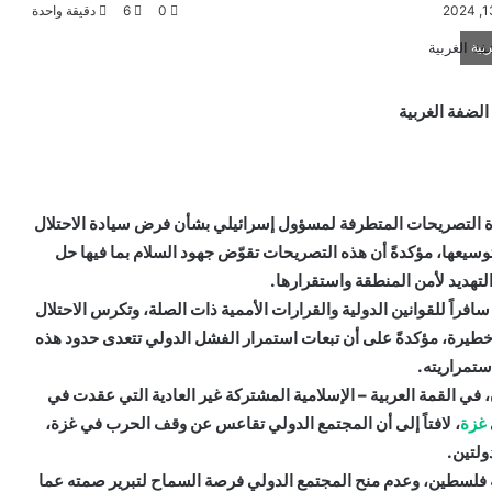
0
6
دقيقة واحدة
بية
لضفة الغربية
عبرت وزارة الخارجية السعودية عن قلقها الشديد من خطورة التصريحات المتطرفة لمسؤول إسرائيلي بشأن فرض سيادة الاحتلال
الإسرائيلي على الضفة الغربية المحتلة، وبناء المستوطنات وتوسيعها، مؤكدةً أن هذه التصريحات تقوّض جهود السلام بما فيها حل
تهديد لأمن المنطقة واستقرارها.
على أن هذه التصريحات تعد انتهاكاً سافراً للقوانين الدولية والقرارات الأممية ذات الصلة، وتكرس الاحتلال
والتوسع في الاستيلاء على الأراضي بالقوة مما يشكل سابقة خطيرة، مؤكدةً على أن تبعات استمرار الفشل الدولي تتعدى حدود هذه
ستمراريته.
إلى ذلك، أكد وزير الخارجية السعودي، الأمير فيصل بن فرحان، في القمة العربية – الإسلامية المشتركة غير العادية التي عقدت في
غزة
، لافتاً إلى أن المجتمع الدولي تقاعس عن وقف الحرب في غزة،
ولتين.
وطالب وزير الخارجية السعودي بأهمية تسريع الاعتراف بدولة فلسطين، وعدم منح المجتمع الدولي فرصة السماح لتبرير صمته عما