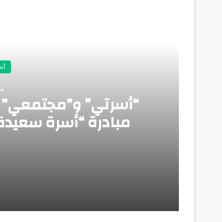
أق
أخ
مايو
“أسرتي” و”مجتمعي” تط
مبادرة “أسرة سعيدة” 
مايو 7, 2026
“أسرتي” و”مجتمعي” تطلقان النسخة الثانية 