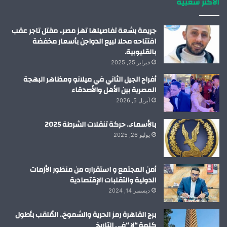
الاكثر شعبية
ن
ا
م
جريمة بشعة تفاصيلها تهز مصر.. مقتل تاجر عقب
افتتاحه محلا لبيع الدواجن بأسعار مخفضة
بالقليوبية.
فبراير 25, 2025
أفراح الجيل الثاني في ميلانو ومظاهر البهجة
المصرية بين الأهل والأصدقاء
أبريل 5, 2026
بالأسماء.. حركة تنقلات الشرطة 2025
يوليو 26, 2025
أمن المجتمع و استقراره من منظور الأزمات
الدولية والتقلبات الإقتصادية
ديسمبر 14, 2024
برج القاهرة رمز الحرية والشموخ.. المُلقب بأطول
كلمة “لا “في التاريخ