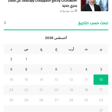
الانتهاكات ودفع التعويضات ويكشف عن مسار
بحري جديد
منذ يوم واحد
ابحث حسب التاريخ
أغسطس 2026
ن
ث
أرب
خ
ج
س
د
2
1
9
8
7
6
5
4
3
16
15
14
13
12
11
10
23
22
21
20
19
18
17
30
29
28
27
26
25
24
31