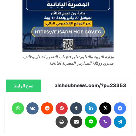
وزارة التربية والتعليم تعلن فتح باب التقديم لشغل وظائف
مديري ووكلاء المدارس المصرية اليابانية
نسخ الرابط
فيسبوك
X
لينكدإن
‏Tumblr
بينتيريست
‏Reddit
‏VKontakte
واتساب
تيلقرام
ڤايبر
لاين
مشاركة عبر البريد
طباعة