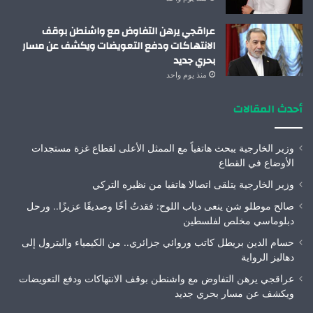
عراقجي يرهن التفاوض مع واشنطن بوقف
الانتهاكات ودفع التعويضات ويكشف عن مسار
بحري جديد
منذ يوم واحد
أحدث المقالات
وزير الخارجية يبحث هاتفياً مع الممثل الأعلى لقطاع غزة مستجدات
الأوضاع في القطاع
وزير الخارجية يتلقى اتصالا هاتفيا من نظيره التركي
صالح موطلو شن ينعى دياب اللوح: فقدتُ أخًا وصديقًا عزيزًا.. ورحل
دبلوماسي مخلص لفلسطين
حسام الدين بريطل كاتب وروائي جزائري.. من الكيمياء والبترول إلى
دهاليز الرواية
عراقجي يرهن التفاوض مع واشنطن بوقف الانتهاكات ودفع التعويضات
ويكشف عن مسار بحري جديد