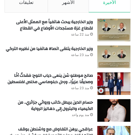
الأخيرة
الأشهر
تعليقات
وزير الخارجية يبحث هاتفياً مع الممثل الأعلى
لقطاع غزة مستجدات الأوضاع في القطاع
منذ 22 ساعة
وزير الخارجية يتلقى اتصالا هاتفيا من نظيره التركي
منذ 23 ساعة
صالح موطلو شن ينعى دياب اللوح: فقدتُ أخًا
وصديقًا عزيزًا.. ورحل دبلوماسي مخلص لفلسطين
منذ 23 ساعة
حسام الدين بريطل كاتب وروائي جزائري.. من
الكيمياء والبترول إلى دهاليز الرواية
منذ يوم واحد
عراقجي يرهن التفاوض مع واشنطن بوقف