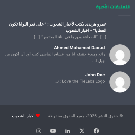
التعليقات الأخيرة
عمرو هريدى يكتب لأخبار الشعوب : " على قدر النوايا تكون
العطايا" - اخبار الشعوب
[…] “الصحافة ودورها فى بناء المجتمع “ […]...
Ahmed Mohamed Daoud
رائع ومبدع حقيقه انا من عشاق الماضي كنت أود أن أكون من
جيل ا...
John Doe
Love the TieLabs Logo :)...
© حقوق النشر 2026، جميع الحقوق محفوظة |
أخبار الشعوب
فيسبوك
X
لينكدإن
يوتيوب
انستقرام