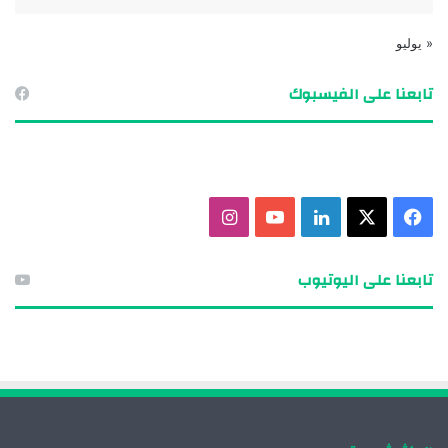
« يوليو
تابعنا على الفيسبوك
ف
X
ل
ي
ا
ي
ي
و
ن
تابعنا على اليوتيوب
س
ن
ت
س
ب
ك
ي
ت
و
د
و
ق
ك
إ
ب
ر