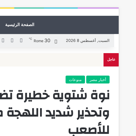
الصفحة الرئيسية
℃
30
X
فيسبوك
ل
السبت, أغسطس 8 2026
Rome
عاجل
أخبار مصر
منوعات
وتحذير شديد اللهجة م
للأصعب