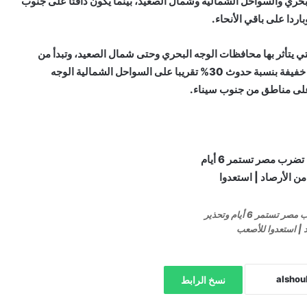
بحري والسواحل الشمالية وشمال الصعيد، بينما يكون دافئا على جنوب
ردا على باقي الأنحاء.
ي يتأثر بها محافظات الوجه البحري وحتى شمال الصعيد، وتبدأ من
الساعة الرابعة فجرا وحتى التاسعة صباحا، كما تساقط أمطار خفيفة بنسبة حدوث 30% تقريبا على السواحل الشمالية الوجه
 على مناطق من جنوب سيناء.
نوة شتوية خطيرة تضرب مصر تستمر 6 أيام وتحذير
 | استعدوا للأصعب
نسخ الرابط