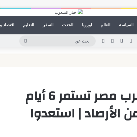
السياسة
العالم
اوروبا
الحدث
السفر
التعليم
اقتصاد و
ينكدإن
يوتيوب
انستقرام
مقال عشوائي
الوضع المظلم
بحث
عن
نوة شتوية خطيرة تضرب مصر تستمر 6 أيام
ن الأرصاد | استعدوا