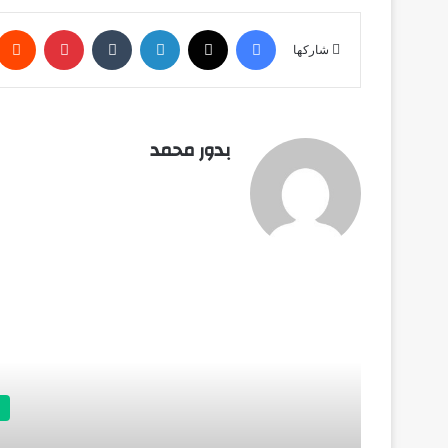
فيسبوك
X
لينكدإن
‏Tumblr
بينتيريست
شاركها
بدور محمد
أق