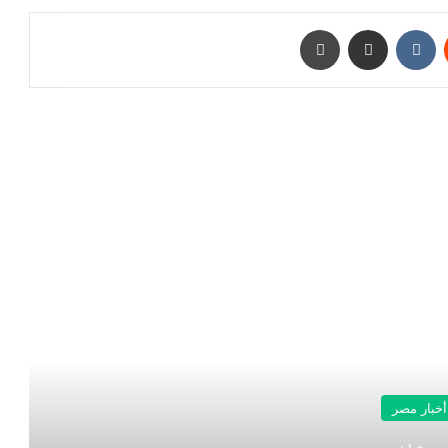
‏Reddit
‏VKontakte
مشاركة عبر البريد
طباعة
رأ التالي
أخبار مصر