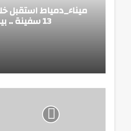
13 سفينة .. بينما غادر 12 سفينة
منذ 3 أيام
ميناء_دمياط استقبل خلال الـ 24 ساعة الماضية عدد 13 سفينة .. بينما غادر 12 سفينة
منذ 3 أيام
وزير الطيران: مشروع مبني الركاب رقم «4» يأتي بطاقة استيعابية تصل إلى 40 مليون راكب سنوياً
منذ 3 أيام