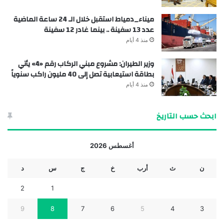
ميناء_دمياط استقبل خلال الـ 24 ساعة الماضية
عدد 13 سفينة .. بينما غادر 12 سفينة
منذ 4 أيام
وزير الطيران: مشروع مبني الركاب رقم «4» يأتي
بطاقة استيعابية تصل إلى 40 مليون راكب سنوياً
منذ 4 أيام
ابحث حسب التاريخ
أغسطس 2026
ن
ث
أرب
خ
ج
س
د
2
1
9
8
7
6
5
4
3