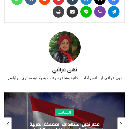
تيلقرام
ڤايبر
لاين
مشاركة عبر البريد
طباعة
نهى عراقي
نهى عراقي ليسانس أداب.. كاتبة وشاعرة وقصصية وكاتبة محتوى.. وأبلودر
السياسة
وزير الخارجية يؤكد لنظرائه في الكويت