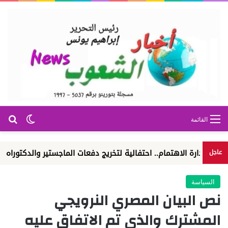
بح
الوضع ا
القائمة
 الاهتمام.. احتفالية لتخريج دفعات الماجستير والدكتوراه
الوكال
عاجل
السياسة
نص البيان المصري النرويجي
المشترك والذي تم الاتفاق عليه