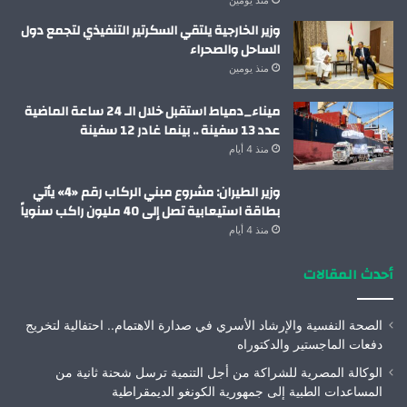
منذ يومين
وزير الخارجية يلتقي السكرتير التنفيذي لتجمع دول
الساحل والصحراء
منذ يومين
ميناء_دمياط استقبل خلال الـ 24 ساعة الماضية
عدد 13 سفينة .. بينما غادر 12 سفينة
منذ 4 أيام
وزير الطيران: مشروع مبني الركاب رقم «4» يأتي
بطاقة استيعابية تصل إلى 40 مليون راكب سنوياً
منذ 4 أيام
أحدث المقالات
الصحة النفسية والإرشاد الأسري في صدارة الاهتمام.. احتفالية لتخريج
دفعات الماجستير والدكتوراه
الوكالة المصرية للشراكة من أجل التنمية ترسل شحنة ثانية من
المساعدات الطبية إلى جمهورية الكونغو الديمقراطية