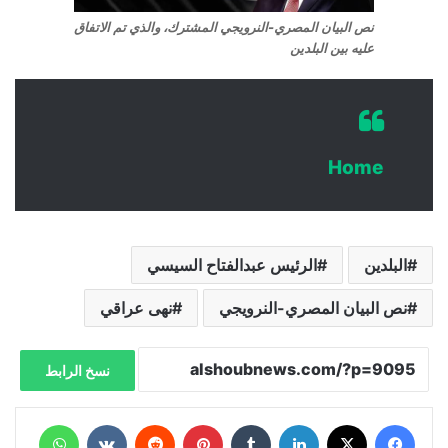
نص البيان المصري-النرويجي المشترك، والذي تم الاتفاق
عليه بين البلدين
Home
البلدين
الرئيس عبدالفتاح السيسي
نص البيان المصري-النرويجي
نهى عراقي
نسخ الرابط
فيسبوك
X
لينكدإن
‏Tumblr
بينتيريست
‏Reddit
‏VKontakte
واتساب