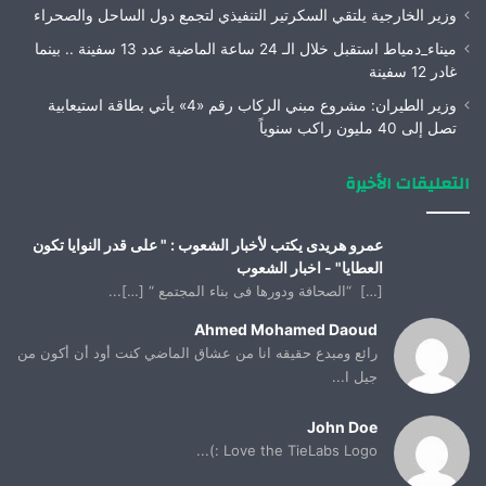
وزير الخارجية يلتقي السكرتير التنفيذي لتجمع دول الساحل والصحراء
ميناء_دمياط استقبل خلال الـ 24 ساعة الماضية عدد 13 سفينة .. بينما
غادر 12 سفينة
وزير الطيران: مشروع مبني الركاب رقم «4» يأتي بطاقة استيعابية
تصل إلى 40 مليون راكب سنوياً
التعليقات الأخيرة
عمرو هريدى يكتب لأخبار الشعوب : " على قدر النوايا تكون
العطايا" - اخبار الشعوب
[…] “الصحافة ودورها فى بناء المجتمع “ […]...
Ahmed Mohamed Daoud
رائع ومبدع حقيقه انا من عشاق الماضي كنت أود أن أكون من
جيل ا...
John Doe
Love the TieLabs Logo :)...