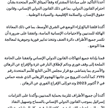
أعدنا التأكيد على مبادئنا المشتركة وفقاً لميثاق الأمم المتحدة بشأن
احترام القانون الدولي، بما في ذلك القانون الدولي الإنساني، وقانون
حقوق الإنسان، والسلامة الإقليمية، والسيادة الوطنية .
أكدنا قلقنا البالغ إزاء الوضع في الشرق الأوسط، بما في ذلك المعاناة
الهائلة للمدنيين والاحتياجات الإنسانية الماسة، واتفقنا على ضرورة أن
تكسر جميع الأطراف دائرة العنف وتتخذ تدابير فورية وجوهرية لمعالجة
هذا الوضع .
قمنا بإدانة جميع انتهاكات القانون الدولي الإنساني واتفقنا على الحاجة
الملحة إلى وقف فوري ودائم لإطلاق النار في غزة والإفراج عن الرهائن
والأسرى بما يتماشى مع قرار مجلس الأمن التابع للأمم المتحدة رقم
٢٧٣٥. كما أدانت النرويج من جانبها الهجوم الإرهابي الذي شنته حماس
في 7 أكتوبر 2023 وتدعو إلى الإفراج الفوري عن الرهائن .
أكدنا أن جميع الأطراف مُلزمة بحماية المدنيين،وأكدنا على التزامات
إسرائيل بموجب القانون الدولي الإنساني بالسماح وتسهيل النفاذ
الآمن للمساعدات الإنسانية عبر كافة الطرق في كل المناطق بقطاع