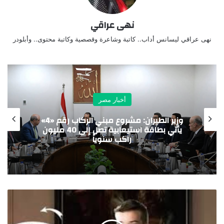
نهى عراقي
نهى عراقي ليسانس أداب.. كاتبة وشاعرة وقصصية وكاتبة محتوى.. وأبلودر
أخبار مصر
مدينة الدواء المصرية تستقبل “چبتو فارما”
ومجموعة باشا الجيبوتية تدشنان شراكة
استراتيجية لدعم الأمن الدوائي