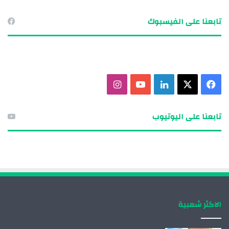
تابعنا على الفيسبوك
ف
X
ل
ي
ا
ي
ي
و
ن
تابعنا على اليوتيوب
س
ن
ت
س
ب
ك
ي
ت
و
د
و
ق
ك
إ
ب
ر
الاكثر شعبية
ن
ا
م