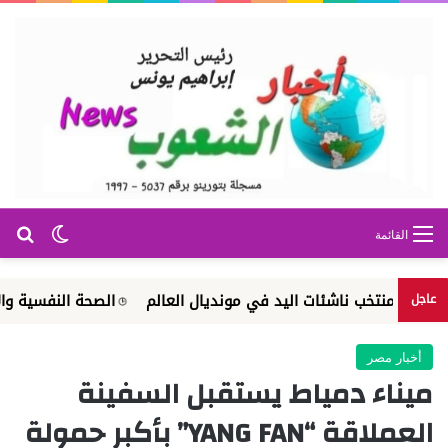
بح
الوضع ا
القائمة
منتخب ناشئات اليد في مونديال العالم
الصحة النفسية والإرشاد ال
عاجل
أخبار مصر
ميناء دمياط يستقبل السفينة
العملاقة “YANG FAN” بأكبر حمولة