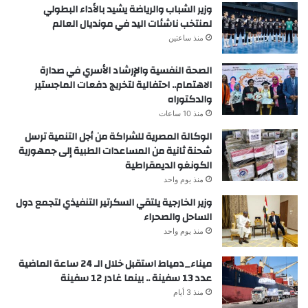
وزير الشباب والرياضة يشيد بالأداء البطولي
لمنتخب ناشئات اليد في مونديال العالم
منذ ساعتين
الصحة النفسية والإرشاد الأسري في صدارة
الاهتمام.. احتفالية لتخريج دفعات الماجستير
والدكتوراه
منذ 10 ساعات
الوكالة المصرية للشراكة من أجل التنمية ترسل
شحنة ثانية من المساعدات الطبية إلى جمهورية
الكونغو الديمقراطية
منذ يوم واحد
وزير الخارجية يلتقي السكرتير التنفيذي لتجمع دول
الساحل والصحراء
منذ يوم واحد
ميناء_دمياط استقبل خلال الـ 24 ساعة الماضية
عدد 13 سفينة .. بينما غادر 12 سفينة
منذ 3 أيام