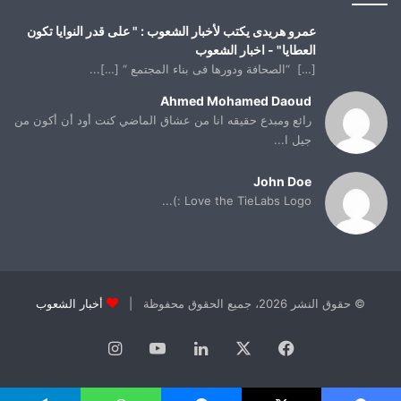
عمرو هريدى يكتب لأخبار الشعوب : " على قدر النوايا تكون
العطايا" - اخبار الشعوب
[…] “الصحافة ودورها فى بناء المجتمع “ […]...
Ahmed Mohamed Daoud
رائع ومبدع حقيقه انا من عشاق الماضي كنت أود أن أكون من
جيل ا...
John Doe
Love the TieLabs Logo :)...
© حقوق النشر 2026، جميع الحقوق محفوظة |
أخبار الشعوب
فيسبوك
X
لينكدإن
يوتيوب
انستقرام