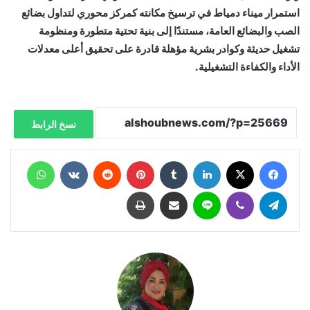
استمرار ميناء دمياط في ترسيخ مكانته كمركز محوري لتداول بضائع
الصب والبضائع العامة، مستندًا إلى بنية تحتية متطورة ومنظومة
تشغيل حديثة وكوادر بشرية مؤهلة قادرة على تحقيق أعلى معدلات
الأداء والكفاءة التشغيلية.
نسخ الرابط
فيسبوك
X
لينكدإن
‏Tumblr
بينتيريست
‏Reddit
‏VKontakte
واتساب
تيلقرام
ڤايبر
لاين
مشاركة عبر البريد
طباعة