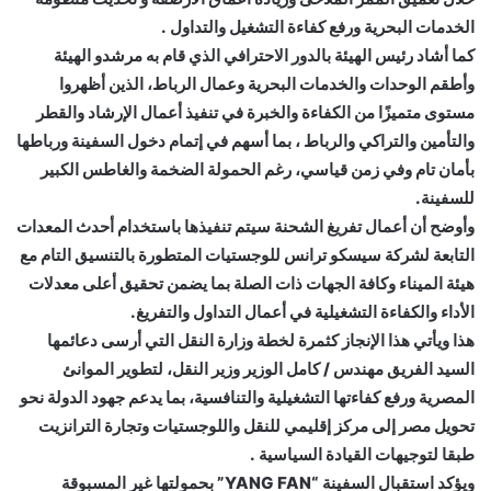
الخدمات البحرية ورفع كفاءة التشغيل والتداول .
كما أشاد رئيس الهيئة بالدور الاحترافي الذي قام به مرشدو الهيئة
وأطقم الوحدات والخدمات البحرية وعمال الرباط، الذين أظهروا
مستوى متميزًا من الكفاءة والخبرة في تنفيذ أعمال الإرشاد والقطر
والتأمين والتراكي والرباط ، بما أسهم في إتمام دخول السفينة ورباطها
بأمان تام وفي زمن قياسي، رغم الحمولة الضخمة والغاطس الكبير
للسفينة.
وأوضح أن أعمال تفريغ الشحنة سيتم تنفيذها باستخدام أحدث المعدات
التابعة لشركة سيسكو ترانس للوجستيات المتطورة بالتنسيق التام مع
هيئة الميناء وكافة الجهات ذات الصلة بما يضمن تحقيق أعلى معدلات
الأداء والكفاءة التشغيلية في أعمال التداول والتفريغ.
هذا ويأتي هذا الإنجاز كثمرة لخطة وزارة النقل التي أرسى دعائمها
السيد الفريق مهندس / كامل الوزير وزير النقل، لتطوير الموانئ
المصرية ورفع كفاءتها التشغيلية والتنافسية، بما يدعم جهود الدولة نحو
تحويل مصر إلى مركز إقليمي للنقل واللوجستيات وتجارة الترانزيت
طبقا لتوجيهات القيادة السياسية .
ويؤكد استقبال السفينة “YANG FAN” بحمولتها غير المسبوقة