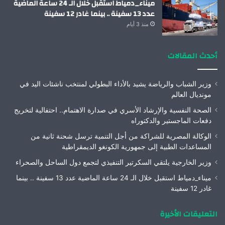
ميناء_دمياط استقبل خلال الـ 24 ساعة الماضية
عدد 13 سفينة .. بينما غادر 12 سفينة
منذ 3 أيام
أحدث المقالات
وزير الشباب والرياضة يشيد بالأداء البطولي لمنتخب ناشئات اليد في
مونديال العالم
الصحة النفسية والإرشاد الأسري في صدارة الاهتمام.. احتفالية لتخريج
دفعات الماجستير والدكتوراه
الوكالة المصرية للشراكة من أجل التنمية ترسل شحنة ثانية من
المساعدات الطبية إلى جمهورية الكونغو الديمقراطية
وزير الخارجية يلتقي السكرتير التنفيذي لتجمع دول الساحل والصحراء
ميناء_دمياط استقبل خلال الـ 24 ساعة الماضية عدد 13 سفينة .. بينما
غادر 12 سفينة
التعليقات الأخيرة