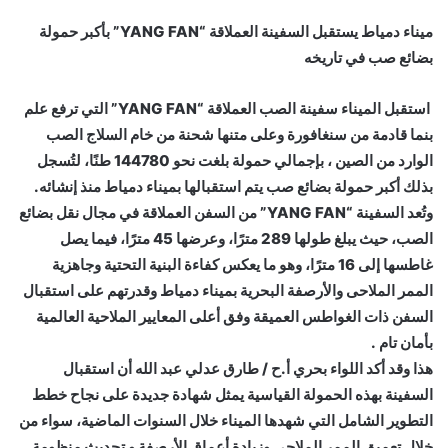
ميناء دمياط يستقبل السفينة العملاقة “YANG FAN” بأكبر حمولة
بضائع صب في تاريخه
استقبل الميناء سفينة الصب العملاقة “YANG FAN” التي ترفع علم
بنما قادمة من سنغافورة وعلى متنها شحنة من خام السلاج الصب
الوارد من الصين ، بإجمالي حمولة بلغت نحو 144780 طنًا، لتُسجل
بذلك أكبر حمولة بضائع صب يتم استقبالها بميناء دمياط منذ إنشائه.
وتُعد السفينة “YANG FAN” من السفن العملاقة في مجال نقل بضائع
الصب، حيث يبلغ طولها 289 مترًا، وعرضها 45 مترًا، فيما يصل
غاطسها إلى 16 مترًا، وهو ما يعكس كفاءة البنية التحتية وجاهزية
الممر الملاحى والأرصفة البحرية بميناء دمياط وقدرتهم على استقبال
السفن ذات الغواطس العميقة وفق أعلى المعايير الملاحية العالمية
بأمان تام .
هذا وقد أكد اللواء بحري أ.ح / طارق عدلي عبد الله أن استقبال
السفينة بهذه الحمولة القياسية يمثل شهادة جديدة على نجاح خطط
التطوير الشامل التي شهدها الميناء خلال السنوات الماضية، سواء من
خلال تعميق الممر الملاحى وزيادة أعماق الأرصفة و تحديث منظومة