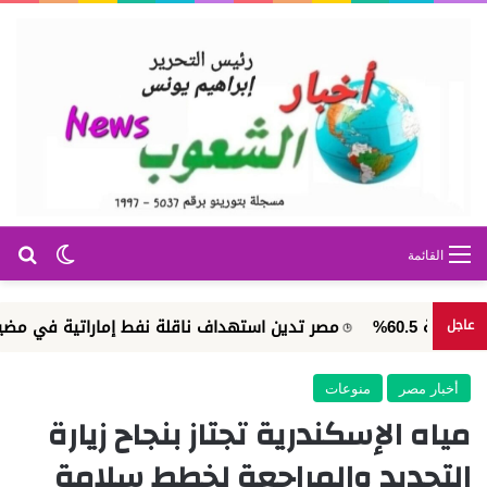
بح
الوضع ا
القائمة
مصر تدين استهداف ناقلة نفط إماراتية في مضيق هرمز
عاجل
أخبار مصر
منوعات
مياه الإسكندرية تجتاز بنجاح زيارة
التجديد والمراجعة لخطط سلامة