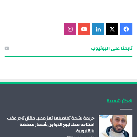
ف
X
ل
ي
ا
ي
ي
و
ن
تابعنا على اليوتيوب
س
ن
ت
س
ب
ك
ي
ت
و
د
و
ق
ك
إ
ب
ر
الاكثر شعبية
ن
ا
م
جريمة بشعة تفاصيلها تهز مصر.. مقتل تاجر عقب
افتتاحه محلا لبيع الدواجن بأسعار مخفضة
بالقليوبية.