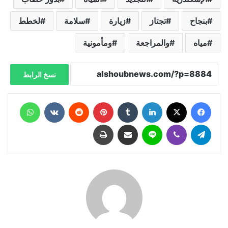
بنجاح
تجتاز
زيارة
سلامة
لخطط
مياه
والمراجعة
ومأمونية
نسخ الرابط
فيسبوك
X
لينكدإن
‏Tumblr
بينتيريست
‏Reddit
‏VKontakte
واتساب
تيلقرام
ڤايبر
لاين
مشاركة عبر البريد
طباعة