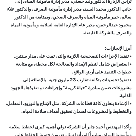
ترأس الزيارة الدكتور وليد حسني، مدير إدارة مأمونية المياه، إلى
جانب الدكتور محمد السيد، مدير إدارة مأمونية الصرف، والدكتور علاء
سالم، خبير مأمونية المياه والصرف الصحي، وبمتابعة من الدكتور
محمود عبدالرحمن، مدير عام الإدارة العامة لسلامة ومأمونية المياه
والصرف بالشركة القابضة.
أبرز الإنجازات:
• تنفيذ الإجراءات التصحيحية اللازمة والتى تمت على مدار سنتين.
• استعراض شامل لنظم الإمداد والمعالجة لكل محطة، مع متابعة
خطوات التنفيذ على أرض الواقع.
• تنفيذ تحسينات بتكلفة تقارب 23 مليون جنيه، بالإضافة إلى
مشروعات ضمن مبادرة “حياة كريمة” وإجراءات تم تنفيذها بالجهود
الذاتية.
• الإشادة بتعاون كافة قطاعات الشركة، مثل الإنتاج والتوزيع، المعامل،
والتخطيط والمشروعات لضمان تحقيق أهداف سلامة المياه.
وأكد المهندس أحمد جابر أن الشركة تولي أهمية كبرى لخطط سلامة
ومأمونية المياه، مشيراً إلى أنها تمثل ضرورة حتمية للحفاظ على