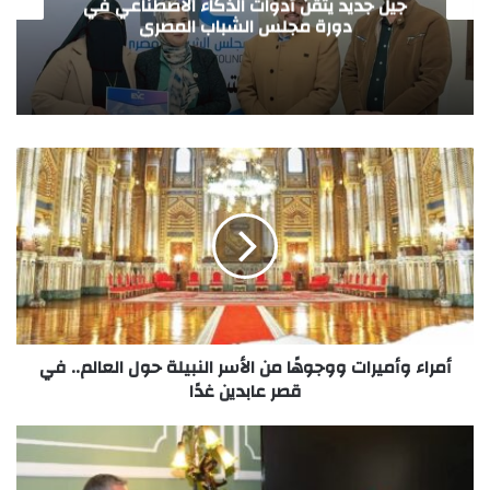
ي في
وكرامة” إلى المتحف المصري الكبير عقب
افتتاحه
أمراء وأميرات ووجوهًا من الأسر النبيلة حول العالم.. في
قصر عابدين غدًا