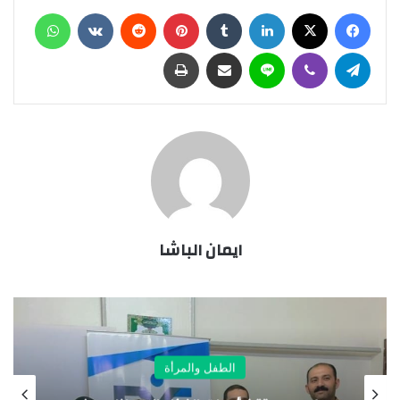
فيسبوك
X
لينكدإن
‏Tumblr
بينتيريست
‏Reddit
‏VKontakte
واتساب
تيلقرام
ڤايبر
لاين
مشاركة عبر البريد
طباعة
ايمان الباشا
الطفل والمرأة
«مايا مرسي»: زيارات للطلاب “أبناء أسر تكاف