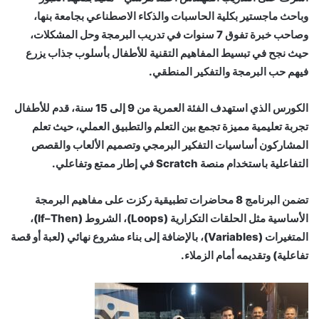
وباحث ماجستير بكلية الحاسبات والذكاء الاصطناعي بجامعة بنها،
وصاحب خبرة تفوق 7 سنوات في تدريب البرمجة وحل المشكلات،
حيث نجح في تبسيط المفاهيم التقنية للأطفال بأسلوب جذاب يزرع
فيهم حب البرمجة والتفكير المنطقي.
الكورس الذي استهدف الفئة العمرية من 9 إلى 15 سنة، قدم للأطفال
تجربة تعليمية مميزة تجمع بين التعلم والتطبيق العملي، حيث تعلم
المشاركون أساسيات التفكير البرمجي وتصميم الألعاب والقصص
التفاعلية باستخدام منصة Scratch في إطار ممتع وتفاعلي.
تضمن البرنامج 8 محاضرات تطبيقية ركزت على مفاهيم البرمجة
الأساسية مثل الحلقات التكرارية (Loops)، الشروط (If–Then)،
المتغيرات (Variables)، بالإضافة إلى بناء مشروع نهائي (لعبة أو قصة
تفاعلية) وتقديمه أمام الزملاء.