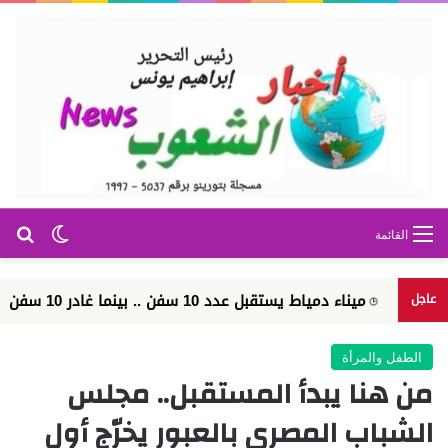
بح
الوضع ا
القائمة
ميناء دمياط يستقبل عدد 10 سفن .. بينما غادر 10 سفن ووصل اجمالي عدد السفن الموجودة بالميناء 26 سفين...
عاجل
الطفل والمرأة
من هنا يبدأ المستقبل.. مجلس
الشباب المصري بالعبور يخرّج أول