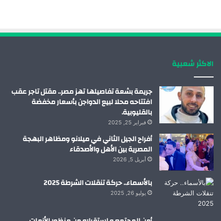
ب
ك
ي
ت
و
د
و
ق
ك
إ
ب
ر
الاكثر شعبية
ن
ا
م
جريمة بشعة تفاصيلها تهز مصر.. مقتل تاجر عقب
افتتاحه محلا لبيع الدواجن بأسعار مخفضة
بالقليوبية.
فبراير 25, 2025
أفراح الجيل الثاني في ميلانو ومظاهر البهجة
المصرية بين الأهل والأصدقاء
أبريل 5, 2026
بالأسماء.. حركة تنقلات الشرطة 2025
يوليو 26, 2025
أمن المجتمع و استقراره من منظور الأزمات