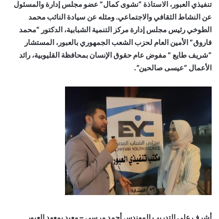
تنفيذي العبور، الاستاذة “نشوى كمال” عضو مجلس إدارة والمسئول
عن النشاط الثقافي والاجتماعي. ومثله عن سيادة النائب محمد
الطوخي رئيس مجلس إدارة مركز التنمية الشبابية، الدكتور “محمد
فاروق” الأمين العام لحزب الشعب الجمهوري بالعبور، المستشار
“شريف طايع ” مفوض عام حقوق الإنسان بمحافظة القليوبية، رائد
الأعمال “عيسى صالحين”.
أشرف على التدريب المهندس أحمد مرسي – معيد بمعهد العبور