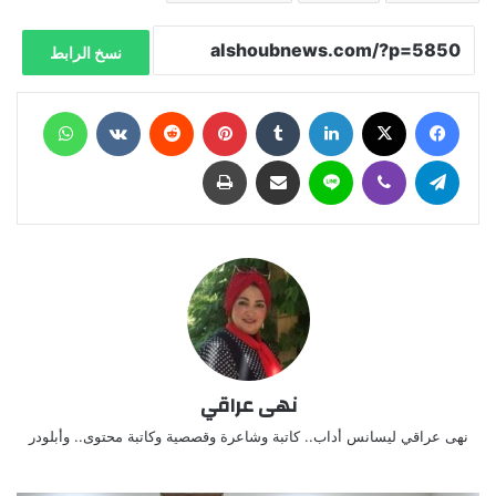
نسخ الرابط
فيسبوك
X
لينكدإن
‏Tumblr
بينتيريست
‏Reddit
‏VKontakte
واتساب
تيلقرام
ڤايبر
لاين
مشاركة عبر البريد
طباعة
نهى عراقي
نهى عراقي ليسانس أداب.. كاتبة وشاعرة وقصصية وكاتبة محتوى.. وأبلودر