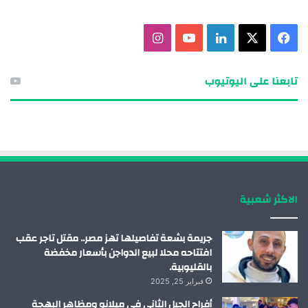
ف
X
ل
ي
ا
ي
ي
و
ن
تابعنا على اليوتيوب
س
ن
ت
س
ب
ك
ي
ت
و
د
و
ق
ك
إ
ب
ر
الاكثر شعبية
ن
ا
م
جريمة بشعة تفاصيلها تهز مصر.. مقتل تاجر عقب
افتتاحه محلا لبيع الدواجن بأسعار مخفضة
بالقليوبية.
فبراير 25, 2025
أفراح الجيل الثاني في ميلانو ومظاهر البهجة