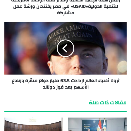
رئيس هيئة الرعاية الصحية ومدير بعثة الوكالة الأمريكية
للتنمية الدولية«USAID» في مصر يفتتحان ورشة عمل
مشتركة
ثروة أغنياء العالم ازدادت 63.5 مليار دولار متأثرة بارتفاع
الأسهم بعد فوز دونالد
مقالات ذات صلة