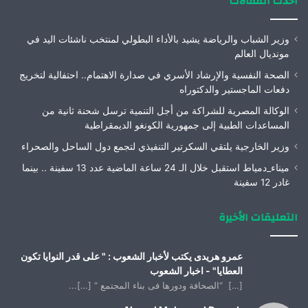
أحدث المقالات
وزير الشباب والرياضة يشيد بالأداء البطولي لمنتخب ناشئات اليد في
مونديال العالم
الصحة النفسية والإرشاد الأسري في صدارة الاهتمام.. احتفالية لتخريج
دفعات الماجستير والدكتوراه
الوكالة المصرية للشراكة من أجل التنمية ترسل شحنة ثانية من
المساعدات الطبية إلى جمهورية الكونغو الديمقراطية
وزير الخارجية يلتقي السكرتير التنفيذي لتجمع دول الساحل والصحراء
ميناء_دمياط استقبل خلال الـ 24 ساعة الماضية عدد 13 سفينة .. بينما
غادر 12 سفينة
التعليقات الأخيرة
عمرو هريدى يكتب لأخبار الشعوب : " على قدر النوايا تكون
العطايا" - اخبار الشعوب
[…] “الصحافة ودورها فى بناء المجتمع “ […]...