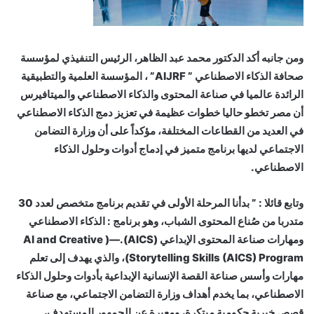
ومن جانبه أكد الدكتور محمد عبد الظاهر، الرئيس التنفيذي لمؤسسة
صحافة الذكاء الاصطناعي ” AIJRF” ، المؤسسة العلمية والتطبيقية
الرائدة عالميا في صناعة المحتوى والذكاء الاصطناعي والميتافيرس
أن مصر تخطو حاليا خطوات عظيمة في تعزيز دمج الذكاء الاصطناعي
في العديد من القطاعات المختلفة، مؤكداً على أن وزارة التضامن
الاجتماعي لديها برنامج متميز في إدماج أدوات وحلول الذكاء
الاصطناعي.
وتابع قائلا : ” بدأنا المرحلة الأولى في تقديم برنامج متخصص لعدد 30
متدربا من صُناع المحتوى الشباب، وهو برنامج : الذكاء الاصطناعي
ومهارات صناعة المحتوى الإبداعي (AICS).—( AI and Creative
Storytelling Skills (AICS) Program)، والذي يهدف إلى تعلم
مهارات وأسس صناعة القصة الإنسانية الإبداعية بأدوات وحلول الذكاء
الاصطناعي، بما يخدم أهداف وزارة التضامن الاجتماعي، مع صناعة
قصص خبرية حكومية مبتكرة، ومعبرة عن الجمهور المستهدف،