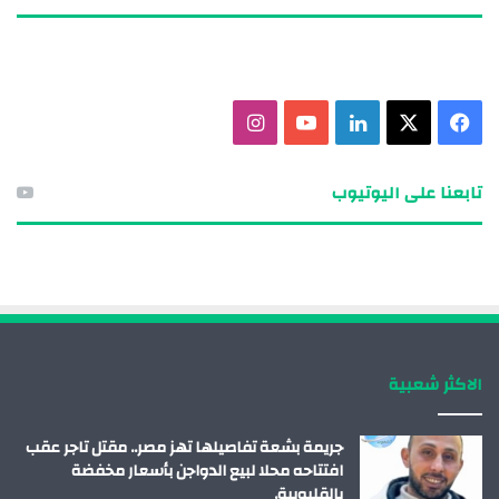
ف
X
ل
ي
ا
ي
ي
و
ن
تابعنا على اليوتيوب
س
ن
ت
س
ب
ك
ي
ت
و
د
و
ق
ك
إ
ب
ر
الاكثر شعبية
ن
ا
م
جريمة بشعة تفاصيلها تهز مصر.. مقتل تاجر عقب
افتتاحه محلا لبيع الدواجن بأسعار مخفضة
بالقليوبية.