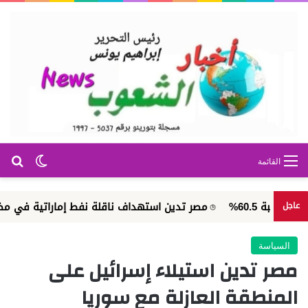
بح
الوضع ا
القائمة
6%
مصر تدين استهداف ناقلة نفط إماراتية في مضيق هرمز
عاجل
السياسة
مصر تدين استيلاء إسرائيل على
المنطقة العازلة مع سوريا