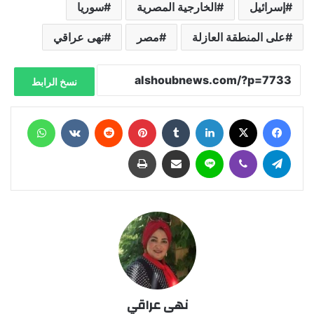
إسرائيل
الخارجية المصرية
سوريا
على المنطقة العازلة
مصر
نهى عراقي
نسخ الرابط
فيسبوك
X
لينكدإن
‏Tumblr
بينتيريست
‏Reddit
‏VKontakte
واتساب
تيلقرام
ڤايبر
لاين
مشاركة عبر البريد
طباعة
نهى عراقي