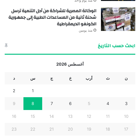
منذ يوم واحد
الوكالة المصرية للشراكة من أجل التنمية ترسل
شحنة ثانية من المساعدات الطبية إلى جمهورية
الكونغو الديمقراطية
منذ يومين
ابحث حسب التاريخ
أغسطس 2026
ن
ث
أرب
خ
ج
س
د
2
1
9
8
7
6
5
4
3
16
15
14
13
12
11
10
23
22
21
20
19
18
17