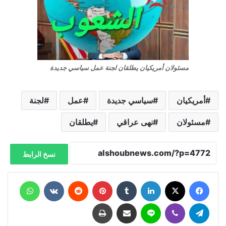
مسئولان أمريكيان يطلقان لجنة عمل سياسي جديدة
أمريكيان
سياسي جديدة
عمل
لجنة
مسئولان
نهى عراقي
يطلقان
نسخ الرابط
فيسبوك
X
لينكدإن
‏Tumblr
بينتيريست
‏Reddit
‏VKontakte
واتساب
تيلقرام
ڤايبر
لاين
مشاركة عبر البريد
طباعة