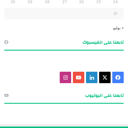
30
29
28
27
26
25
24
31
« يوليو
تابعنا على الفيسبوك
ف
X
ل
ي
ا
ي
ي
و
ن
تابعنا على اليوتيوب
س
ن
ت
س
ب
ك
ي
ت
و
د
و
ق