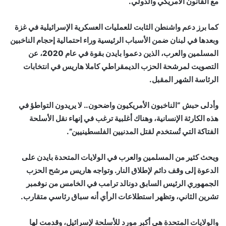
مع القانون الأمريكي والدولي.
كما برز دعم واشنطن الثابت للعمليات العسكرية الإسرائيلية في غزة
وبعدها في لبنان ضمن الأسباب الرئيسية وراء احتمالية إحجام الناخبين
المسلمين والعرب، الذين دعموا بايدن بقوة في عام 2020، عن
التصويت لمرشحة الحزب الديمقراطي كاملا هاريس في انتخابات
الرئاسة الشهر المقبل.
وأدلى حبش “الناخبون الأمريكيون واضحون.. لا يريدون التواطؤ في
هذه الكارثة الإنسانية، وهناك أغلبية ترغب في إنهاء نقل الأسلحة
الفتاكة التي تُستخدم لقتل المدنيين الفلسطينيين”.
ويحث كثير من المسلمين والعرب في الولايات المتحدة بايدن على
الدعوة إلى وقف دائم لإطلاق النار. وتواجه هاريس مرشح الحزب
الجمهوري الرئيس السابق دونالد ترامب في الخامس من نوفمبر
تشرين الثاني، وتظهر استطلاعات الرأي أنه سباق رئاسي متقارب.
والولايات المتحدة هي أكبر مورد للأسلحة لإسرائيل، وقدمت لها