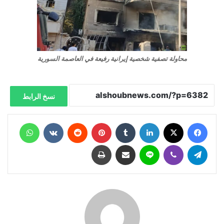
محاولة تصفية شخصية إيرانية رفيعة في العاصمة السورية
نسخ الرابط
فيسبوك
X
لينكدإن
‏Tumblr
بينتيريست
‏Reddit
‏VKontakte
واتساب
تيلقرام
ڤايبر
لاين
مشاركة عبر البريد
طباعة