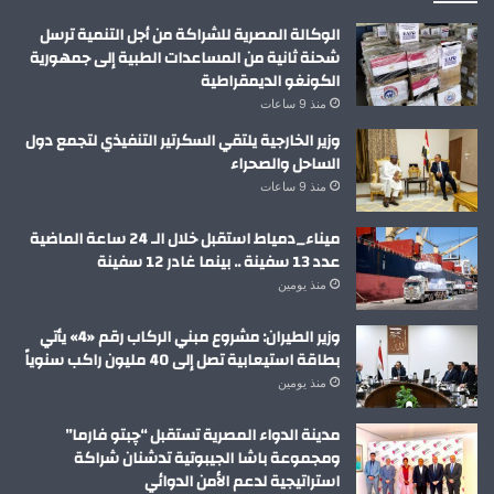
الوكالة المصرية للشراكة من أجل التنمية ترسل
شحنة ثانية من المساعدات الطبية إلى جمهورية
الكونغو الديمقراطية
منذ 9 ساعات
وزير الخارجية يلتقي السكرتير التنفيذي لتجمع دول
الساحل والصحراء
منذ 9 ساعات
ميناء_دمياط استقبل خلال الـ 24 ساعة الماضية
عدد 13 سفينة .. بينما غادر 12 سفينة
منذ يومين
وزير الطيران: مشروع مبني الركاب رقم «4» يأتي
بطاقة استيعابية تصل إلى 40 مليون راكب سنوياً
منذ يومين
مدينة الدواء المصرية تستقبل “چبتو فارما”
ومجموعة باشا الجيبوتية تدشنان شراكة
استراتيجية لدعم الأمن الدوائي