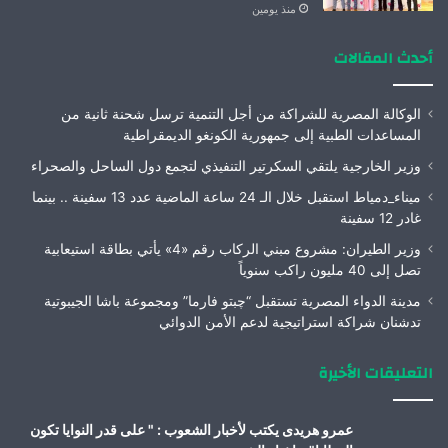
منذ يومين
أحدث المقالات
الوكالة المصرية للشراكة من أجل التنمية ترسل شحنة ثانية من
المساعدات الطبية إلى جمهورية الكونغو الديمقراطية
وزير الخارجية يلتقي السكرتير التنفيذي لتجمع دول الساحل والصحراء
ميناء_دمياط استقبل خلال الـ 24 ساعة الماضية عدد 13 سفينة .. بينما
غادر 12 سفينة
وزير الطيران: مشروع مبني الركاب رقم «4» يأتي بطاقة استيعابية
تصل إلى 40 مليون راكب سنوياً
مدينة الدواء المصرية تستقبل “چبتو فارما” ومجموعة باشا الجيبوتية
تدشنان شراكة استراتيجية لدعم الأمن الدوائي
التعليقات الأخيرة
عمرو هريدى يكتب لأخبار الشعوب : " على قدر النوايا تكون