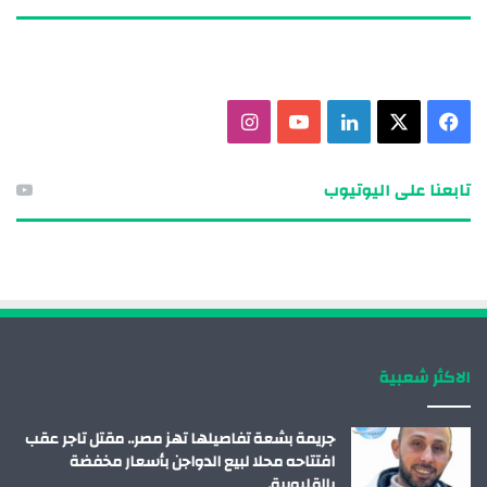
ف
X
ل
ي
ا
ي
ي
و
ن
تابعنا على اليوتيوب
س
ن
ت
س
ب
ك
ي
ت
و
د
و
ق
ك
إ
ب
ر
الاكثر شعبية
ن
ا
م
جريمة بشعة تفاصيلها تهز مصر.. مقتل تاجر عقب
افتتاحه محلا لبيع الدواجن بأسعار مخفضة
بالقليوبية.