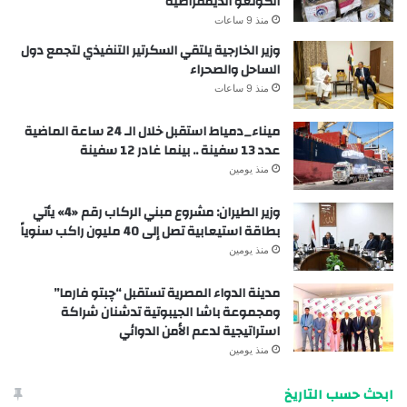
الكونغو الديمقراطية
منذ 9 ساعات
وزير الخارجية يلتقي السكرتير التنفيذي لتجمع دول
الساحل والصحراء
منذ 9 ساعات
ميناء_دمياط استقبل خلال الـ 24 ساعة الماضية
عدد 13 سفينة .. بينما غادر 12 سفينة
منذ يومين
وزير الطيران: مشروع مبني الركاب رقم «4» يأتي
بطاقة استيعابية تصل إلى 40 مليون راكب سنوياً
منذ يومين
مدينة الدواء المصرية تستقبل “چبتو فارما”
ومجموعة باشا الجيبوتية تدشنان شراكة
استراتيجية لدعم الأمن الدوائي
منذ يومين
ابحث حسب التاريخ