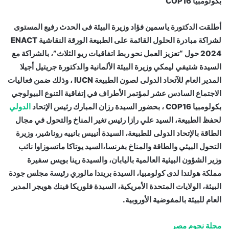
بكولومبيا COP16
أطلقت الدكتورة ياسمين فؤاد وزيرة البيئة فى الحدث رفيع المستوى
لشراكة مبادرة الحلول القائمة على الطبيعة الورقة النقاشية ENACT
2024 حول “تعزيز العمل نحو ربط اتفاقيات ريو الثلاث”، بالشراكة مع
السيدة شتيفي ليمكي وزيرة البيئة الألمانية والدكتورة جريتيل أجيلا
المدير العام للآتحاد الدولى لصون الطبيعة IUCN ، وذلك ضمن فعاليات
الاجتماع السادس عشر لمؤتمر الأطراف في إتفاقية التنوع البيولوجي
بكولومبيا COP16 ، بحضور السيدة رزان المبارك رئيس الإتحاد
الدولي
لحفظ الطبيعة، السيد علي رازا رئيس تغير المناخ والتحول في مجال
الطاقة بالإتحاد الدولى للطبيعة، السيدة أنييس بانييه روناشير، وزيرة
التحول البيئي والطاقة والمناخ بفرنسا،السيد يوتاكا ماتسوزاوا نائب
وزير الشؤون البيئية العالمية باليابان، والسيدة رينا بويس سفيرة
مملكة هولندا لدى كولومبيا، السيدة بريندا مالوري رئيسة مجلس جودة
البيئة، الولايات المتحدة الأمريكية، السيدة فلوريكا فينك هويجر المدير
العام للبيئة بالمفوضية الأوروبية.
مجلة نجوم مصر