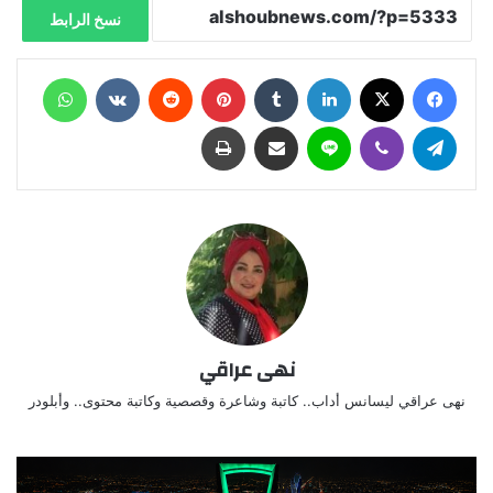
نسخ الرابط
فيسبوك
X
لينكدإن
‏Tumblr
بينتيريست
‏Reddit
‏VKontakte
واتساب
تيلقرام
ڤايبر
لاين
مشاركة عبر البريد
طباعة
نهى عراقي
نهى عراقي ليسانس أداب.. كاتبة وشاعرة وقصصية وكاتبة محتوى.. وأبلودر