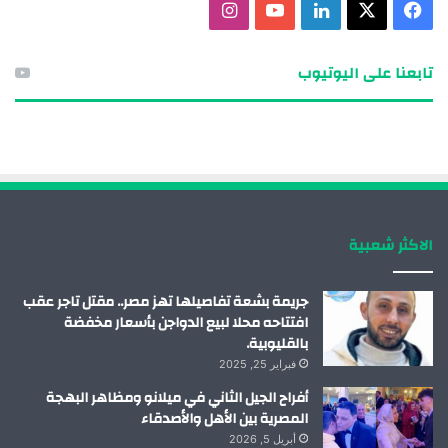
ف
X
ل
ي
ا
ي
ي
و
ن
تابعنا على اليوتيوب
س
ن
ت
س
ب
ك
ي
ت
و
د
و
ق
ك
إ
ب
ر
الاكثر شعبية
ن
ا
م
جريمة بشعة تفاصيلها تهز مصر.. مقتل تاجر عقب
افتتاحه محلا لبيع الدواجن بأسعار مخفضة
بالقليوبية.
فبراير 25, 2025
أفراح الجيل الثاني في ميلانو ومظاهر البهجة
المصرية بين الأهل والأصدقاء
أبريل 5, 2026