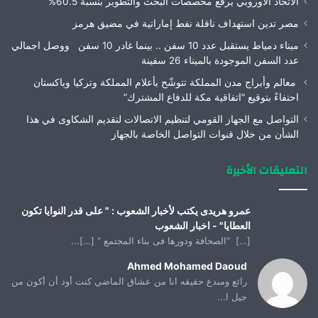
الاتحاد الأوروبي يرفع مخصصات البحث والتطوير بنسبة 60.5%
مصر تدين استهداف ناقلة نفط إماراتية في مضيق هرمز
ميناء دمياط يستقبل عدد 10 سفن .. بينما غادر 10 سفن ووصل اجمالي
عدد السفن الموجودة بالميناء 26 سفينة
معالم وأبراج مدن المملكة تتوشّح بأعلام المملكة وتركيا وباكستان
احتفاءً بتوقيع “اتفاقية مكة للدفاع المشترك”
التواصل مع الجهاز القومي لتنظيم الاتصالات لتقديم الشكاوى في هذا
الشأن من خلال قنوات التواصل الخاصة بالجهاز
التعليقات الأخيرة
عمرو هريدى يكتب لأخبار الشعوب : " على قدر النوايا تكون
العطايا" - اخبار الشعوب
[…] “الصحافة ودورها فى بناء المجتمع “ […]...
Ahmed Mohamed Daoud
رائع ومبدع حقيقه انا من عشاق الماضي كنت أود أن أكون من
جيل ا...