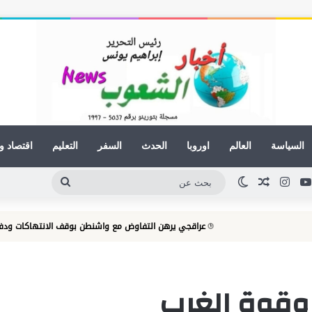
السياسة
العالم
اوروبا
الحدث
السفر
التعليم
اقتصاد و
كدإن
يوتيوب
انستقرام
مقال عشوائي
الوضع المظلم
بحث
عن
عراقجي يرهن التفاوض مع واشنطن بوقف الانتهاكات ودفع التعويضات 
 وقوة الغرب