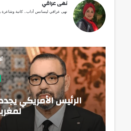
نهى عراقي
نهى عراقي ليسانس أداب.. كاتبة وشاعرة وق
أق
الرئيس الأمريكي يجدد
لمغربي