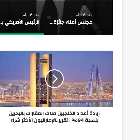
منذ 6 أيام
منذ 6 أيام
مجلس أمناء جائزة الحصباة يناقش الاستعدادات النهائية لملتقى المرأة الإماراتية
الرئيس الأمريكي يجدد تأكيد موق
زيادة أعداد الخلجيين ملاك العقارات بالبحرين
بنسبة 94% | تقرير..الإماراتيون الأكثر شراء