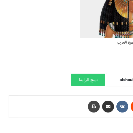
وة الغرب
نسخ الرابط
‏Reddit
‏VKontakte
مشاركة عبر البريد
طباعة