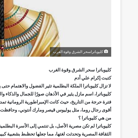
كليوباتراسحر الشرق وقوة الغرب
كليوباترا سحر الشرق وقوة الغرب
كتبت إكرام علي أدم
لا تزال كليوباترا الملكة البطلمية تثير الفضول والاهتمام حتى ي
كليوباترا، اسم مازل يثير في الأذهان صورًا للجمال والذكا
فترة حرجة من التاريخ، حيث كانت الإمبراطورية الرومانية تمد 
أقوى رجال روما، مثل يوليوس قيصر ومارك أنتوني، وحافظت
من هي كليوباترا ؟
كليوباترا لم تكن مصرية الأصل، بل تنتمي إلى الأسرة البطلمية
الثقافة المصرية وتحدثت لغتها، مما جعلها تحظىط بشعبية كبير