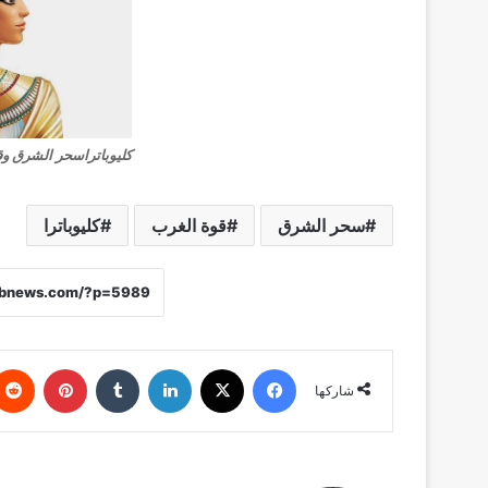
كليوباتراسحر الشرق وق
سحر الشرق
قوة الغرب
كليوباترا
فيسبوك
X
لينكدإن
‏Tumblr
بينتيريست
شاركها