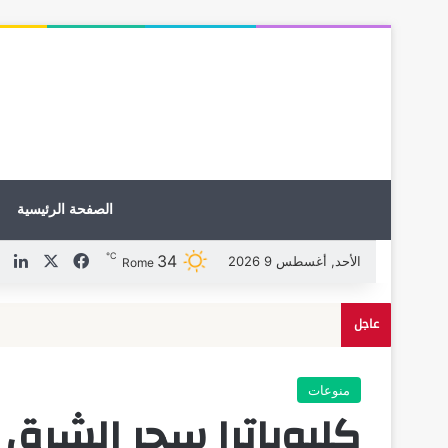
الصفحة الرئيسية
℃
34
X
فيسبوك
لين
الأحد, أغسطس 9 2026
Rome
عاجل
منوعات
كليوباترا سحر الشرق