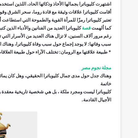
اشتهرت كليوباترا بجمالها الأخاذ وذكائها الحاد، اللذين استخ
أقامت كليوباترا علاقات وثيقة مع قادة روما، سحر الشرق وقوة
تعتبر كليوباترا رمزًا للمرأة القوية والطموحة التي استطاع
كما ألهمت
قصة
كليوباترا العديد من الفنانين والأدباء الذين كت
رغم مرور آلاف السنين، لا تزال هناك العديد من الأسرار التي 
سبب وفاتها: لا يوجد إجماع حول سبب وفاة كليوباترا، وهناك 
* طبيعة علاقتها مع الرومان: تختلف الآراء حول طبيعة العلاق
مجلة نجوم مصر
وهناك جدل حول مدى جمال كليوباترا الحقيقي، وهل كان يماث
خاتمة
كليوباترا ليست ومجرد ملكة ، بل هي شخصية تاريخية معقدة و
الأجيال القادمة.