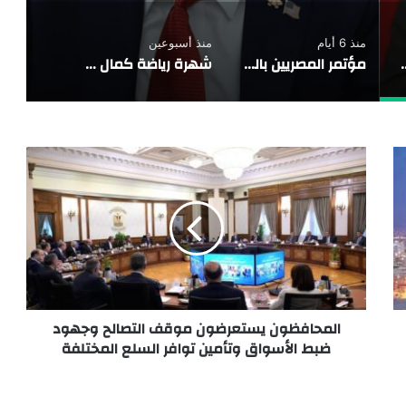
منذ 6 أيام
منذ أسبوعين
ف بلاده الداعم لمغربية الصحراء
مؤتمر المصريين بالخارج.. منصة وطنية لتعزيز الشراكة بين الدولة وأبنائها حول العالم
شهرة رياضة كمال الأجسام عبر التاريخ
المحافظون يستعرضون موقف التصالح وجهود
ضبط الأسواق وتأمين توافر السلع المختلفة