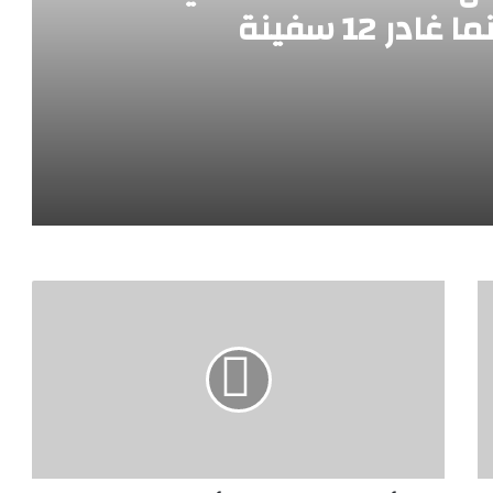
مدينة الدواء المصرية تستقبل “چبتو فارما” ومجموعة باشا الجيبوتية تدشنان شراكة استراتيجية لدعم الأمن الدوائي