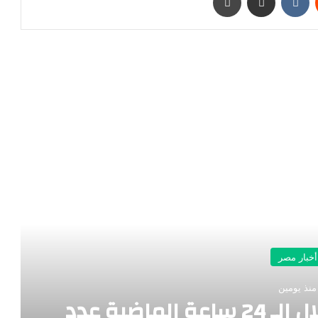
رأ التالي
أخبار مصر
منذ يومين
ميناء_دمياط استقبل خلال الـ 24 ساعة الماضية عدد