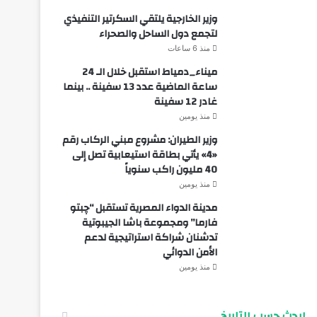
وزير الخارجية يلتقي السكرتير التنفيذي
لتجمع دول الساحل والصحراء
منذ 6 ساعات
ميناء_دمياط استقبل خلال الـ 24
ساعة الماضية عدد 13 سفينة .. بينما
غادر 12 سفينة
منذ يومين
وزير الطيران: مشروع مبني الركاب رقم
«4» يأتي بطاقة استيعابية تصل إلى
40 مليون راكب سنوياً
منذ يومين
مدينة الدواء المصرية تستقبل “چبتو
فارما” ومجموعة باشا الجيبوتية
تدشنان شراكة استراتيجية لدعم
الأمن الدوائي
منذ يومين
ابحث حسب التاريخ