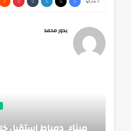
شاركها
بدور محمد
أق