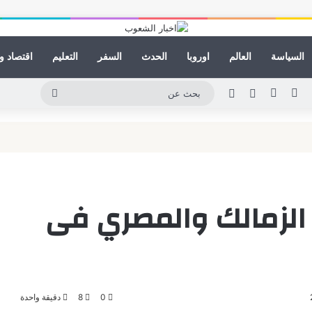
السياسة
العالم
اوروبا
الحدث
السفر
التعليم
اقتصاد و
لينكدإن
يوتيوب
انستقرام
مقال عشوائي
الوضع المظلم
بحث
عن
ة الزمالك والمصري فى
0
8
دقيقة واحدة