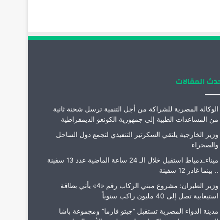
دث المقالات
الوكالة المصرية للشراكة من أجل التنمية ترسل شحنة ثانية
من المساعدات الطبية إلى جمهورية الكونغو الديمقراطية
وزير الخارجية يلتقي السكرتير التنفيذي لتجمع دول الساحل
والصحراء
ميناء_دمياط استقبل خلال الـ 24 ساعة الماضية عدد 13 سفينة
.. بينما غادر 12 سفينة
وزير الطيران: مشروع مبني الركاب رقم «4» يأتي بطاقة
استيعابية تصل إلى 40 مليون راكب سنوياً
مدينة الدواء المصرية تستقبل “چبتو فارما” ومجموعة باشا