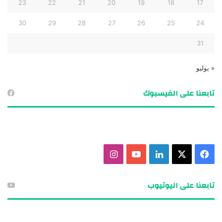
23
22
21
20
19
18
17
30
29
28
27
26
25
24
31
« يوليو
تابعنا على الفيسبوك
ف
X
ل
ي
ا
ي
ي
و
ن
تابعنا على اليوتيوب
س
ن
ت
س
ب
ك
ي
ت