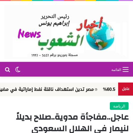
بح
الوضع ا
القائمة
مصر تدين استهداف ناقلة نفط إماراتية في مضيق هرمز
عاجل
الرياضة
عاجل..مفاجأة مدوية..صلاح بديلاً
لنيمار في الهلال السعودي