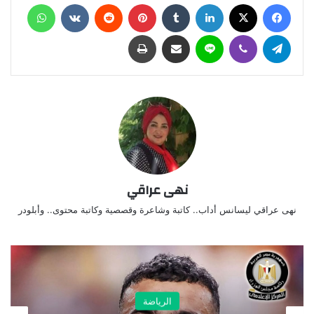
فيسبوك
X
لينكدإن
‏Tumblr
بينتيريست
‏Reddit
‏VKontakte
واتساب
تيلقرام
ڤايبر
لاين
مشاركة عبر البريد
طباعة
نهى عراقي
نهى عراقي ليسانس أداب.. كاتبة وشاعرة وقصصية وكاتبة محتوى.. وأبلودر
الرياضة