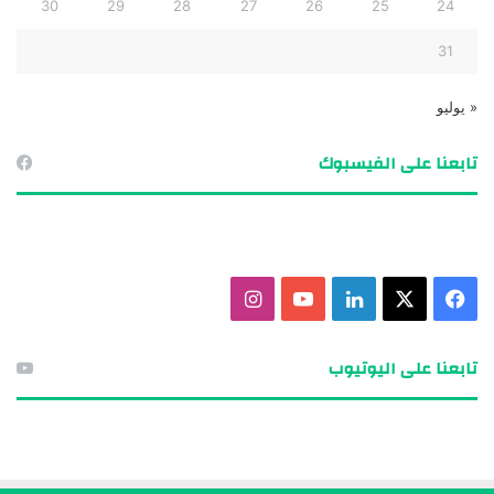
30
29
28
27
26
25
24
31
« يوليو
تابعنا على الفيسبوك
ف
X
ل
ي
ا
ي
ي
و
ن
تابعنا على اليوتيوب
س
ن
ت
س
ب
ك
ي
ت
و
د
و
ق