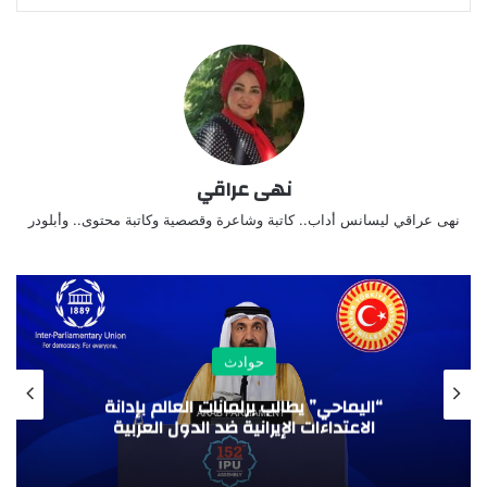
نهى عراقي
نهى عراقي ليسانس أداب.. كاتبة وشاعرة وقصصية وكاتبة محتوى.. وأبلودر
حوادث
“اليماحي” يطالب برلمانات العالم بإدانة
حب
الاعتداءات الإيرانية ضد الدول العربية
ال