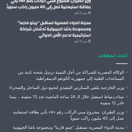
وزير الطيران: مشروع مبني الركاب رقم «4» يأتي
بطاقة استيعابية تصل إلى 40 مليون راكب سنوياً
منذ 3 أيام
مدينة الدواء المصرية تستقبل “چبتو فارما”
ومجموعة باشا الجيبوتية تدشنان شراكة
استراتيجية لدعم الأمن الدوائي
منذ 3 أيام
أحدث المقالات
الوكالة المصرية للشراكة من أجل التنمية ترسل شحنة ثانية من
المساعدات الطبية إلى جمهورية الكونغو الديمقراطية
وزير الخارجية يلتقي السكرتير التنفيذي لتجمع دول الساحل والصحراء
ميناء_دمياط استقبل خلال الـ 24 ساعة الماضية عدد 13 سفينة .. بينما
غادر 12 سفينة
وزير الطيران: مشروع مبني الركاب رقم «4» يأتي بطاقة استيعابية
تصل إلى 40 مليون راكب سنوياً
مدينة الدواء المصرية تستقبل “چبتو فارما” ومجموعة باشا الجيبوتية