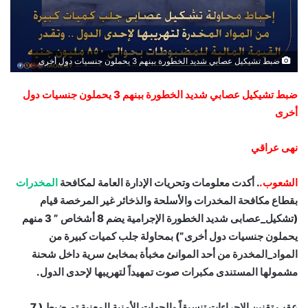
ضبط تشيكيل عصابي شديد الخطورة ببنهم 3 يحملون جنسيات دول أخرى
ضبط تشيكيل عصابي شديد الخطورة ببنهم 3 يحملون جنسيات دول
أخرى
نهى عراقي
الشعوب.
. أكدت معلومات وتحريات الإدارة العامة لمكافحة
المخدرات
بقطاع مكافحة المخدرات والأسلحة والذخائر غير المرخصة قيام
(تشكيل_عصابى شديد الخطورة الإجرامية يضم 8 أشخاص ” 3 منهم
يحملون جنسيات دول أخرى”) بمحاولة جلب كميات كبيرة من
المواد_المخدرة من أحد الموانئ مخبأة بمخابئ سرية داخل شحنة
مشمولها المستندى مكبرات صوت تمهيداً لتهريبها لإحدى الدول.
عقب تقنين الإجراءات تنسيقاً والجهات الأمنية المعنية تم ضبط ( 7