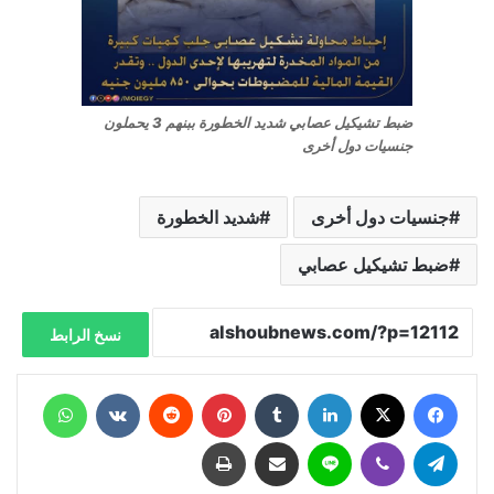
ضبط تشيكيل عصابي شديد الخطورة ببنهم 3 يحملون
جنسيات دول أخرى
جنسيات دول أخرى
شديد الخطورة
ضبط تشيكيل عصابي
نسخ الرابط
فيسبوك
X
لينكدإن
‏Tumblr
بينتيريست
‏Reddit
‏VKontakte
واتساب
تيلقرام
ڤايبر
لاين
مشاركة عبر البريد
طباعة