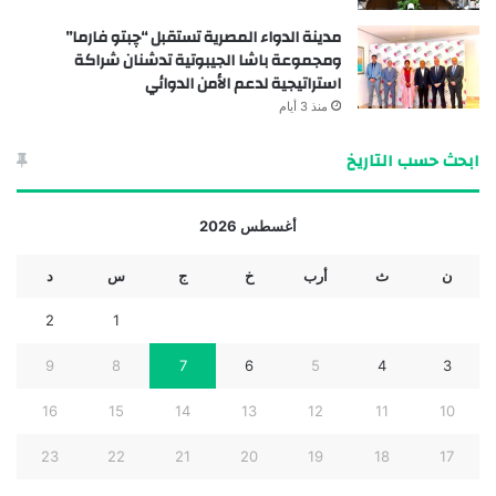
مدينة الدواء المصرية تستقبل “چبتو فارما”
ومجموعة باشا الجيبوتية تدشنان شراكة
استراتيجية لدعم الأمن الدوائي
منذ 3 أيام
ابحث حسب التاريخ
أغسطس 2026
ن
ث
أرب
خ
ج
س
د
2
1
9
8
7
6
5
4
3
16
15
14
13
12
11
10
23
22
21
20
19
18
17