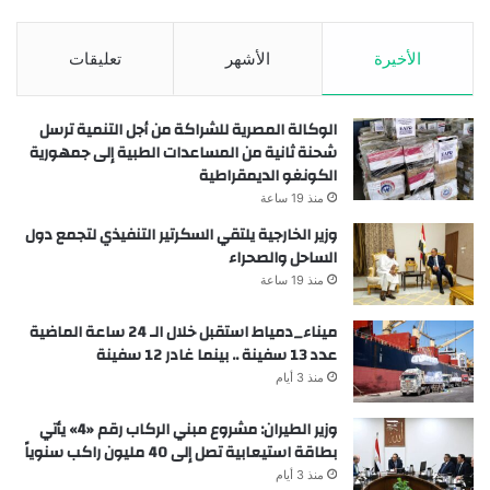
الأخيرة
الأشهر
تعليقات
الوكالة المصرية للشراكة من أجل التنمية ترسل
شحنة ثانية من المساعدات الطبية إلى جمهورية
الكونغو الديمقراطية
منذ 19 ساعة
وزير الخارجية يلتقي السكرتير التنفيذي لتجمع دول
الساحل والصحراء
منذ 19 ساعة
ميناء_دمياط استقبل خلال الـ 24 ساعة الماضية
عدد 13 سفينة .. بينما غادر 12 سفينة
منذ 3 أيام
وزير الطيران: مشروع مبني الركاب رقم «4» يأتي
بطاقة استيعابية تصل إلى 40 مليون راكب سنوياً
منذ 3 أيام