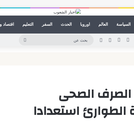
السياسة
العالم
اوروبا
الحدث
السفر
التعليم
اقتصاد و
ينكدإن
يوتيوب
انستقرام
مقال عشوائي
الوضع المظلم
بحث
عن
ة الصرف الصحى
ة الطوارئ استعدادا