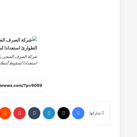
شركة الصرف الصحى بال
استعدادا لسقوط أمطار
فيسبوك
X
لينكدإن
‏Tumblr
بينتيريست
شاركها