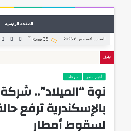
الصفحة الرئيسية
℃
35
X
فيسبوك
ل
السبت, أغسطس 8 2026
Rome
عاجل
أخبار مصر
منوعات
نوة “الميلاد”.. شرك
بالإسكندرية ترفع حال
لسقوط أمطار