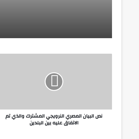
منذ ساعتين
منذ ساعتين
منذ ساعتين
نص البيان المصري النرويجي المشترك والذي تم
منذ 4 أيام
الاتفاق عليه بين البلدين
ميناء_دمياط استقبل خلال الـ 24 ساعة الماضية عدد 13 سفينة .. بينما غادر 12 سفينة