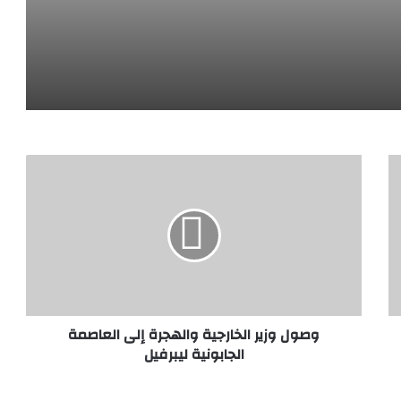
معالم وأبراج مدن المملكة تتوشّح بأعلام المملكة وتركيا وباكستان احتفاءً بتوقيع “اتفاقية مكة للدفاع المشترك”
التواصل مع الجهاز القومي لتنظيم الاتصالات لتقديم الشكاوى في هذا الشأن من خلال قنوات التواصل الخاصة بالجهاز
العثور على جبانة تمتد من عصر ما قبل الأسرات حتى العصرين اليوناني والروماني ومنطقة سكنية تعود لعصر الانتقال الثاني
وصول وزير الخارجية والهجرة إلى العاصمة
الجابونية ليبرفيل