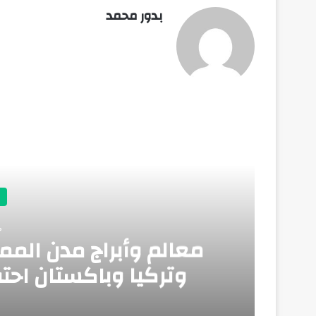
بدور محمد
أق
م
معالم وأبراج مدن المم
وتركيا وباكستان احتف
للدفاع