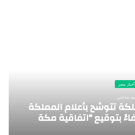
رأ التالي
أخبار مصر
نذ ساعتين
لكة تتوشّح بأعلام المملكة
اءً بتوقيع “اتفاقية مكة
 المشترك”