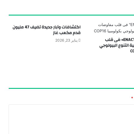
اكتشافات وآبار جديدة تضيف 47 مليون
قدم مكعب غاز
البيية..مبادرة «ENACT» فى قلب
يناير 23, 2026
 التنوع البيولوجي
*