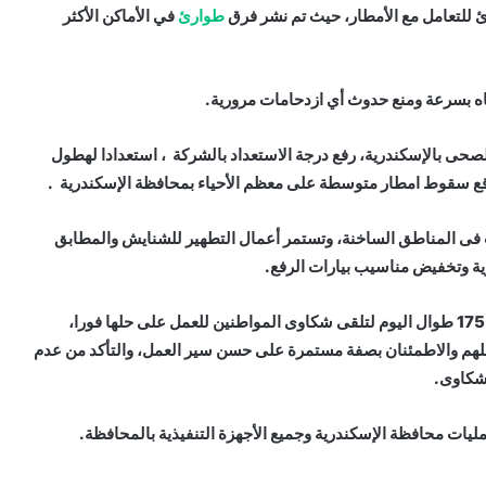
 للتعامل مع الأمطار، حيث تم نشر فرق
طوارئ
في الأماكن الأكثر
اه بسرعة ومنع حدوث أي ازدحامات مرورية.
حى بالإسكندرية، رفع درجة الاستعداد بالشركة ، استعدادا لهطول
متوقع سقوط امطار متوسطة على معظم الأحياء بمحافظة الإسكندرية .
ت فى المناطق الساخنة، وتستمر أعمال التطهير للشنايش والمطابق
ية وتخفيض مناسيب بيارات الرفع
.
وشدد نافع على استمرار عمل غرفة الطوارئ والخط الساخن 175 طوال اليوم لتلقى شكاوى المواطنين للعمل على حلها فورا،
هم والاطمئنان بصفة مستمرة على حسن سير العمل، والتأكد من عدم
 شكاوى
.
ليات محافظة الإسكندرية وجميع الأجهزة التنفيذية بالمحافظة
.