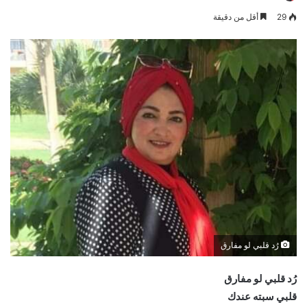
29
أقل من دقيقة
رُد قلبي لو مفارق
رُد قلبي لو مفارق
قلبي سبته عندك