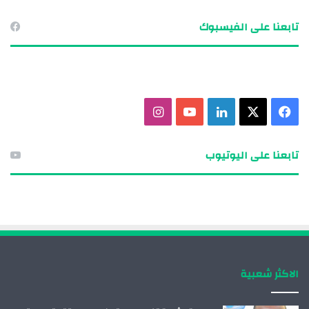
تابعنا على الفيسبوك
ف
X
ل
ي
ا
ي
ي
و
ن
تابعنا على اليوتيوب
س
ن
ت
س
ب
ك
ي
ت
و
د
و
ق
ك
إ
ب
ر
الاكثر شعبية
ن
ا
م