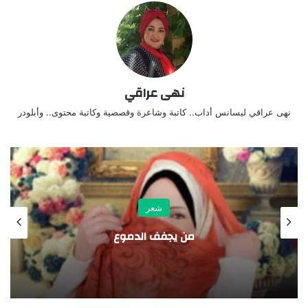
نهى عراقي
نهى عراقي ليسانس أداب.. كاتبة وشاعرة وقصصية وكاتبة محتوى.. وأبلودر
عر
شعر
ف الدموع
إزاي اقول للحرو