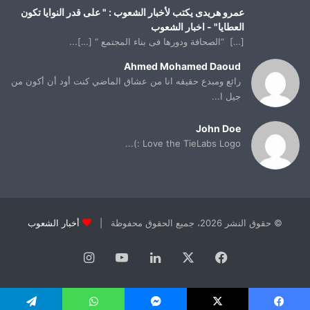
عمرو هريدى يكتب لأخبار الشعوب : " على قدر النوايا تكون
العطايا" - اخبار الشعوب
[…] “الصحافة ودورها فى بناء المجتمع “ […]...
Ahmed Mohamed Daoud
رائع ومبدع حقيقه انا من عشاق الماضي كنت أود أن أكون من
جيل ا...
John Doe
Love the TieLabs Logo :)...
© حقوق النشر 2026، جميع الحقوق محفوظة |
أخبار الشعوب
فيسبوك
X
لينكدإن
يوتيوب
انستقرام