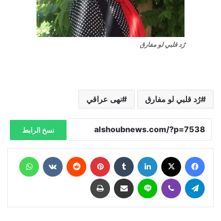
رُد قلبي لو مفارق
رُد قلبي لو مفارق
نهى عراقي
نسخ الرابط
فيسبوك
X
لينكدإن
‏Tumblr
بينتيريست
‏Reddit
‏VKontakte
واتساب
تيلقرام
ڤايبر
لاين
مشاركة عبر البريد
طباعة