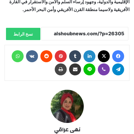
الإقليمية والدولية، وجهود إرساء السلم والأمن والاستقرار في القارة
الأفريقية ولاسيما منطقة القرن الأفريقي وأمن البحر الأحمر.
نسخ الرابط
فيسبوك
X
لينكدإن
‏Tumblr
بينتيريست
‏Reddit
‏VKontakte
واتساب
تيلقرام
ڤايبر
لاين
مشاركة عبر البريد
طباعة
نهى عراقي