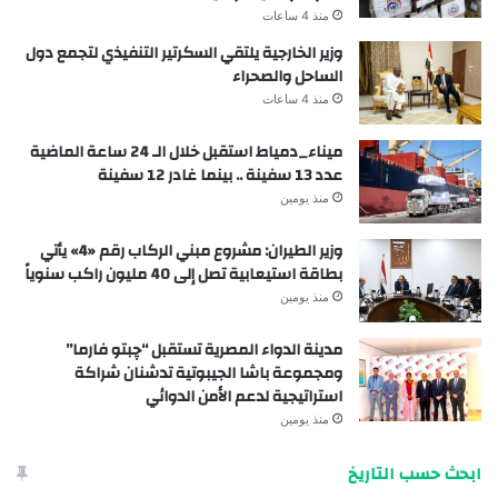
منذ 4 ساعات
وزير الخارجية يلتقي السكرتير التنفيذي لتجمع دول
الساحل والصحراء
منذ 4 ساعات
ميناء_دمياط استقبل خلال الـ 24 ساعة الماضية
عدد 13 سفينة .. بينما غادر 12 سفينة
منذ يومين
وزير الطيران: مشروع مبني الركاب رقم «4» يأتي
بطاقة استيعابية تصل إلى 40 مليون راكب سنوياً
منذ يومين
مدينة الدواء المصرية تستقبل “چبتو فارما”
ومجموعة باشا الجيبوتية تدشنان شراكة
استراتيجية لدعم الأمن الدوائي
منذ يومين
ابحث حسب التاريخ