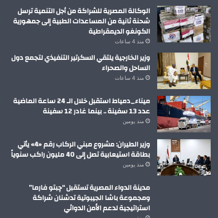
الوكالة المصرية للشراكة من أجل التنمية ترسل
شحنة ثانية من المساعدات الطبية إلى جمهورية
الكونغو الديمقراطية
منذ 4 ساعات
وزير الخارجية يلتقي السكرتير التنفيذي لتجمع دول
الساحل والصحراء
منذ 4 ساعات
ميناء_دمياط استقبل خلال الـ 24 ساعة الماضية
عدد 13 سفينة .. بينما غادر 12 سفينة
منذ يومين
وزير الطيران: مشروع مبني الركاب رقم «4» يأتي
بطاقة استيعابية تصل إلى 40 مليون راكب سنوياً
منذ يومين
مدينة الدواء المصرية تستقبل “چبتو فارما”
ومجموعة باشا الجيبوتية تدشنان شراكة
استراتيجية لدعم الأمن الدوائي