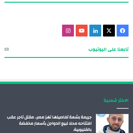
ف
X
ل
ي
ا
ي
ي
و
ن
تابعنا على اليوتيوب
س
ن
ت
س
ب
ك
ي
ت
و
د
و
ق
ك
إ
ب
ر
الاكثر شعبية
ن
ا
م
جريمة بشعة تفاصيلها تهز مصر.. مقتل تاجر عقب
افتتاحه محلا لبيع الدواجن بأسعار مخفضة
بالقليوبية.