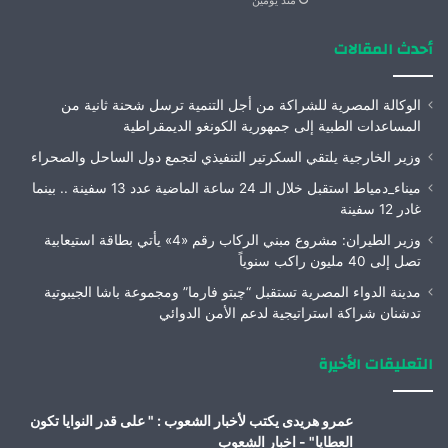
منذ يومين
أحدث المقالات
الوكالة المصرية للشراكة من أجل التنمية ترسل شحنة ثانية من
المساعدات الطبية إلى جمهورية الكونغو الديمقراطية
وزير الخارجية يلتقي السكرتير التنفيذي لتجمع دول الساحل والصحراء
ميناء_دمياط استقبل خلال الـ 24 ساعة الماضية عدد 13 سفينة .. بينما
غادر 12 سفينة
وزير الطيران: مشروع مبني الركاب رقم «4» يأتي بطاقة استيعابية
تصل إلى 40 مليون راكب سنوياً
مدينة الدواء المصرية تستقبل “چبتو فارما” ومجموعة باشا الجيبوتية
تدشنان شراكة استراتيجية لدعم الأمن الدوائي
التعليقات الأخيرة
عمرو هريدى يكتب لأخبار الشعوب : " على قدر النوايا تكون
العطايا" - اخبار الشعوب