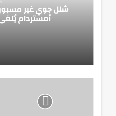
يناير
شلل جوي غير مسبوق ف
أمستردام يُلغي أكثر 
يناير 8, 2026
شلل جوي غير مسبوق في أوروبا.. انهيار مطار أمست
أكتوبر 24, 2025
عودة: إيطاليا تعانى نقص الأطباء
يوليو 21, 2025
المفوضية الأوروبية” تقترح زيادة رسوم الدخو