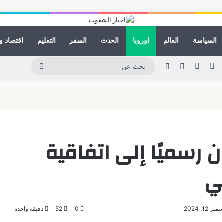
السياسة
العالم
اوروبا
الحدث
السفر
التعليم
اقتصاد و
ينكدإن
يوتيوب
انستقرام
مقال عشوائي
الوضع المظلم
بحث
عن
 رسميًا إلى اتفاقية
ي
1, 2024
0
52
دقيقة واحدة