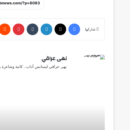
فيسبوك
X
لينكدإن
‏Tumblr
بينتيريست
شاركها
نهى عراقي
نهى عراقي ليسانس أداب.. كاتبة وشاعرة وق
أق