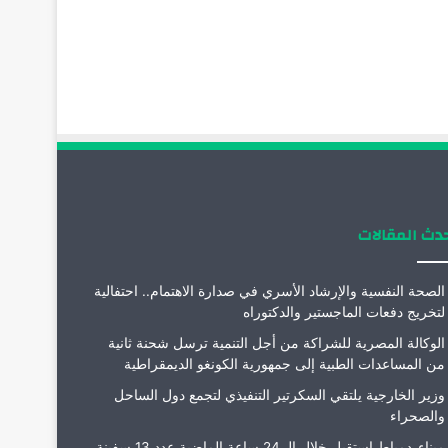
دث المقالات
الصحة النفسية والإرشاد الأسري في صدارة الاهتمام.. احتفالية
لتخريج دفعات الماجستير والدكتوراه
الوكالة المصرية للشراكة من أجل التنمية ترسل شحنة ثانية
من المساعدات الطبية إلى جمهورية الكونغو الديمقراطية
وزير الخارجية يلتقي السكرتير التنفيذي لتجمع دول الساحل
والصحراء
ميناء_دمياط استقبل خلال الـ 24 ساعة الماضية عدد 13 سفينة