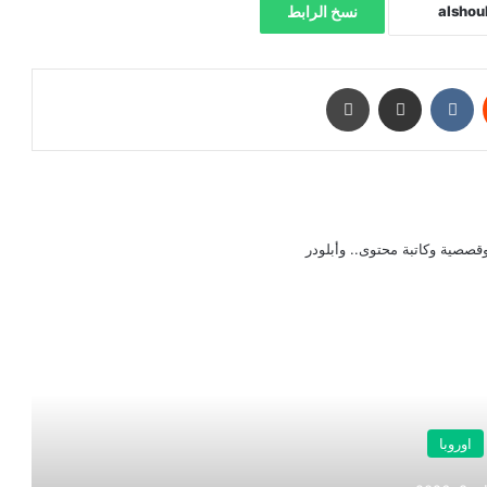
نسخ الرابط
‏Reddit
‏VKontakte
مشاركة عبر البريد
طباعة
صصية وكاتبة محتوى.. وأبلودر
رأ التالي
اوروبا