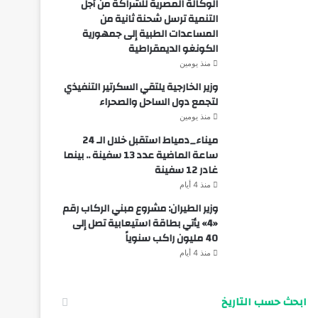
الوكالة المصرية للشراكة من أجل
التنمية ترسل شحنة ثانية من
المساعدات الطبية إلى جمهورية
الكونغو الديمقراطية
منذ يومين
وزير الخارجية يلتقي السكرتير التنفيذي
لتجمع دول الساحل والصحراء
منذ يومين
ميناء_دمياط استقبل خلال الـ 24
ساعة الماضية عدد 13 سفينة .. بينما
غادر 12 سفينة
منذ 4 أيام
وزير الطيران: مشروع مبني الركاب رقم
«4» يأتي بطاقة استيعابية تصل إلى
40 مليون راكب سنوياً
منذ 4 أيام
ابحث حسب التاريخ