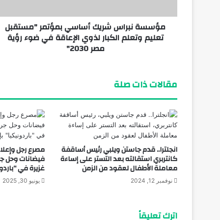
مؤسسة نبراس شريك أساسي بمؤتمر "مستقبل
يوليو 9, 2025
تعليم وتعلم الكبار لذوي الإعاقة في ضوء رؤية
الشرطة الألمانية تعلن إحباط مخطط لـ«هجوم
مصر 2030"
مقالات ذات صلة
انجلترا.. قدم جاستن ويلبي رئيس أساقفة
مصرع رجل وإعلا
كانتربري استقالته بعد التستر على إساءة
فيضانات وحل ج
معاملة الأطفال لعقود من الزمن
غزيرة في “‎باردونيكيا” بإيطاليا
نوفمبر 12, 2024
يونيو 30, 2025
اترك تعليقاً