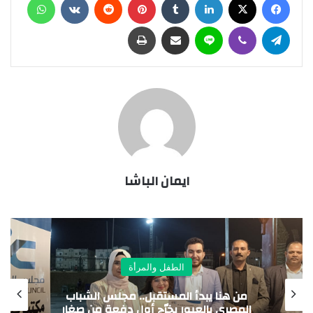
تيلقرام
ڤايبر
لاين
مشاركة عبر البريد
طباعة
ايمان الباشا
الطفل والمرأة
«مايا مرسي»: زيارات للطلاب “أبناء أسر تكافل
وكرامة” إلى المتحف المصري الكبير عقب