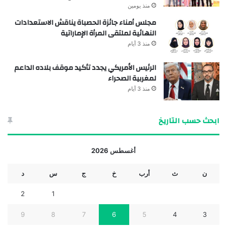
منذ يومين
مجلس أمناء جائزة الحصباة يناقش الاستعدادات
النهائية لملتقى المرأة الإماراتية
منذ 3 أيام
الرئيس الأمريكي يجدد تأكيد موقف بلاده الداعم
لمغربية الصحراء
منذ 3 أيام
ابحث حسب التاريخ
أغسطس 2026
ن
ث
أرب
خ
ج
س
د
2
1
9
8
7
6
5
4
3