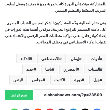
بالمشاركة، مؤكدة أن الدورة كانت تجربة مميزة ومفيدة بفضل أسلوب
التدريب المبسّط والتنظيم المتميز.
وفي ختام الفعالية، وجّه المشاركون الشكر لمجلس الشباب المصري
على دعمه المستمر للبرامج التدريبية، مؤكدين أهمية هذه الدورات في
إعداد كوادر قادرة على مواكبة متطلبات العصر الرقمي والاعتماد على
تقنيات الذكاء الاصطناعي في مختلف المجالات.
أدوات
إيمان
الاصطناعي
الذكاء
الشباب
المصري
باشا
جديد
جيل
دورة
كتبت
مجلس
يتقن
نسخ الرابط
فيسبوك
X
لينكدإن
‏Tumblr
بينتيريست
‏Reddit
‏VKontakte
واتساب