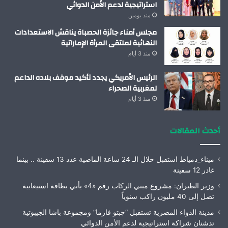
استراتيجية لدعم الأمن الدوائي
منذ يومين
مجلس أمناء جائزة الحصباة يناقش الاستعدادات
النهائية لملتقى المرأة الإماراتية
منذ 3 أيام
الرئيس الأمريكي يجدد تأكيد موقف بلاده الداعم
لمغربية الصحراء
منذ 3 أيام
أحدث المقالات
ميناء_دمياط استقبل خلال الـ 24 ساعة الماضية عدد 13 سفينة .. بينما
غادر 12 سفينة
وزير الطيران: مشروع مبني الركاب رقم «4» يأتي بطاقة استيعابية
تصل إلى 40 مليون راكب سنوياً
مدينة الدواء المصرية تستقبل “چبتو فارما” ومجموعة باشا الجيبوتية
تدشنان شراكة استراتيجية لدعم الأمن الدوائي