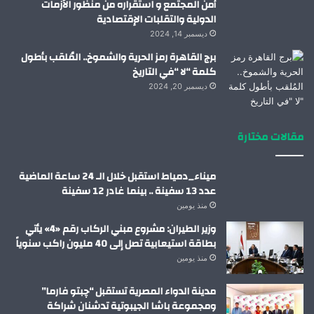
أمن المجتمع و استقراره من منظور الأزمات
الدولية والتقلبات الإقتصادية
ديسمبر 14, 2024
برج القاهرة رمز الحرية والشموخ.. المُلقب بأطول
كلمة “لا “في التاريخ
ديسمبر 20, 2024
مقالات مختارة
ميناء_دمياط استقبل خلال الـ 24 ساعة الماضية
عدد 13 سفينة .. بينما غادر 12 سفينة
منذ يومين
وزير الطيران: مشروع مبني الركاب رقم «4» يأتي
بطاقة استيعابية تصل إلى 40 مليون راكب سنوياً
منذ يومين
مدينة الدواء المصرية تستقبل “چبتو فارما”
ومجموعة باشا الجيبوتية تدشنان شراكة