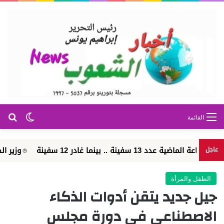
بح
الوضع ا
القائمة
وزير الطيران: مشروع مبني الركاب رقم «
عاجل
الطفل والمرأة
جيل جديد يتقن أدوات الذكاء
الاصطناعي في دورة مجلس