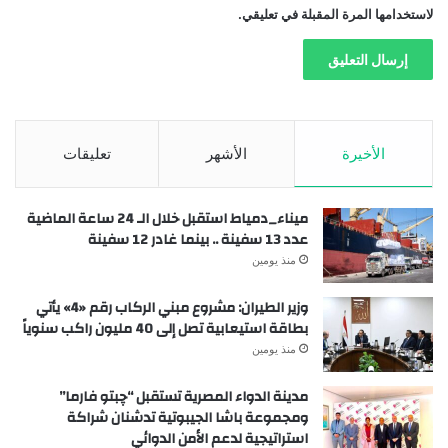
لاستخدامها المرة المقبلة في تعليقي.
الأخيرة
الأشهر
تعليقات
ميناء_دمياط استقبل خلال الـ 24 ساعة الماضية
عدد 13 سفينة .. بينما غادر 12 سفينة
منذ يومين
وزير الطيران: مشروع مبني الركاب رقم «4» يأتي
بطاقة استيعابية تصل إلى 40 مليون راكب سنوياً
منذ يومين
مدينة الدواء المصرية تستقبل “چبتو فارما”
ومجموعة باشا الجيبوتية تدشنان شراكة
استراتيجية لدعم الأمن الدوائي