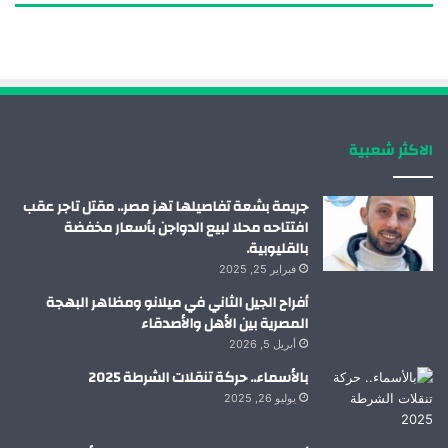
ب
ك
ي
ت
و
د
و
ق
ك
إ
ب
ر
الاكثر شعبية
ن
ا
م
جريمة بشعة تفاصيلها تهز مصر.. مقتل تاجر عقب
افتتاحه محلا لبيع الدواجن بأسعار مخفضة
بالقليوبية.
فبراير 25, 2025
أفراح الجيل الثاني في ميلانو ومظاهر البهجة
المصرية بين الأهل والأصدقاء
أبريل 5, 2026
بالأسماء.. حركة تنقلات الشرطة 2025
يوليو 26, 2025