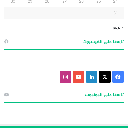
30
29
28
27
26
25
24
31
« يوليو
تابعنا على الفيسبوك
ف
X
ل
ي
ا
ي
ي
و
ن
تابعنا على اليوتيوب
س
ن
ت
س
ب
ك
ي
ت
و
د
و
ق