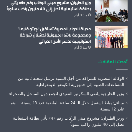
وزير الطيران: مشروع مبني الركاب رقم «4» يأتي
بطاقة استيعابية تصل إلى 40 مليون راكب سنوياً
منذ 3 أيام
مدينة الدواء المصرية تستقبل “چبتو فارما”
ومجموعة باشا الجيبوتية تدشنان شراكة
استراتيجية لدعم الأمن الدوائي
منذ 3 أيام
أحدث المقالات
الوكالة المصرية للشراكة من أجل التنمية ترسل شحنة ثانية من
المساعدات الطبية إلى جمهورية الكونغو الديمقراطية
وزير الخارجية يلتقي السكرتير التنفيذي لتجمع دول الساحل والصحراء
ميناء_دمياط استقبل خلال الـ 24 ساعة الماضية عدد 13 سفينة .. بينما
غادر 12 سفينة
وزير الطيران: مشروع مبني الركاب رقم «4» يأتي بطاقة استيعابية
تصل إلى 40 مليون راكب سنوياً