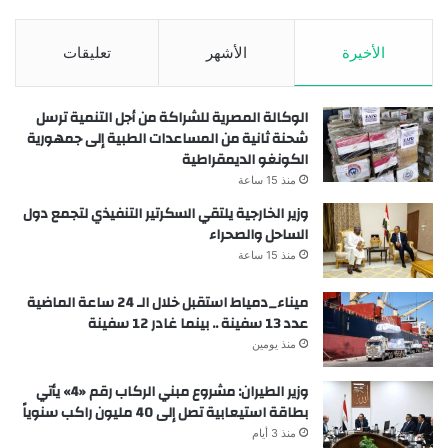
الأخيرة
الأشهر
تعليقات
الوكالة المصرية للشراكة من أجل التنمية ترسل
شحنة ثانية من المساعدات الطبية إلى جمهورية
الكونغو الديمقراطية
منذ 15 ساعة
وزير الخارجية يلتقي السكرتير التنفيذي لتجمع دول
الساحل والصحراء
منذ 15 ساعة
ميناء_دمياط استقبل خلال الـ 24 ساعة الماضية
عدد 13 سفينة .. بينما غادر 12 سفينة
منذ يومين
وزير الطيران: مشروع مبني الركاب رقم «4» يأتي
بطاقة استيعابية تصل إلى 40 مليون راكب سنوياً
منذ 3 أيام