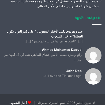
مدينة الدواء المصرية تستقبل “چبتو فارما” ومجموعة باشا الجيبوتية
تدشنان شراكة استراتيجية لدعم الأمن الدوائي
التعليقات الأخيرة
عمرو هريدى يكتب لأخبار الشعوب : " على قدر النوايا تكون
العطايا" - اخبار الشعوب
[…] “الصحافة ودورها فى بناء المجتمع “ […]...
Ahmed Mohamed Daoud
رائع ومبدع حقيقه انا من عشاق الماضي كنت أود أن أكون من
جيل ا...
John Doe
Love the TieLabs Logo :)...
© حقوق النشر 2026، جميع الحقوق محفوظة |
أخبار الشعوب