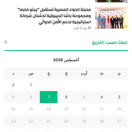
مدينة الدواء المصرية تستقبل “چبتو فارما”
ومجموعة باشا الجيبوتية تدشنان شراكة
استراتيجية لدعم الأمن الدوائي
منذ 3 أيام
ابحث حسب التاريخ
أغسطس 2026
ن
ث
أرب
خ
ج
س
د
2
1
9
8
7
6
5
4
3
16
15
14
13
12
11
10
23
22
21
20
19
18
17