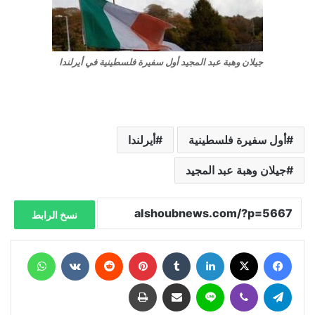
جيلان وهبة عبد المجيد أول سفيرة فلسطينية في أيرلندا
أول سفيرة فلسطينية
أيرلندا
جيلان وهبة عبد المجيد
نسخ الرابط
فيسبوك
X
لينكدإن
‏Tumblr
بينتيريست
‏Reddit
‏VKontakte
واتساب
تيلقرام
ڤايبر
لاين
مشاركة عبر البريد
طباعة