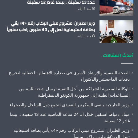
عدد 13 سفينة .. بينما غادر 12 سفينة
منذ 3 أيام
وزير الطيران: مشروع مبني الركاب رقم «4» يأتي
بطاقة استيعابية تصل إلى 40 مليون راكب سنوياً
منذ 3 أيام
أحدث المقالات
الصحة النفسية والإرشاد الأسري في صدارة الاهتمام.. احتفالية لتخريج
دفعات الماجستير والدكتوراه
الوكالة المصرية للشراكة من أجل التنمية ترسل شحنة ثانية من
المساعدات الطبية إلى جمهورية الكونغو الديمقراطية
وزير الخارجية يلتقي السكرتير التنفيذي لتجمع دول الساحل والصحراء
ميناء_دمياط استقبل خلال الـ 24 ساعة الماضية عدد 13 سفينة .. بينما
غادر 12 سفينة
وزير الطيران: مشروع مبني الركاب رقم «4» يأتي بطاقة استيعابية
تصل إلى 40 مليون راكب سنوياً