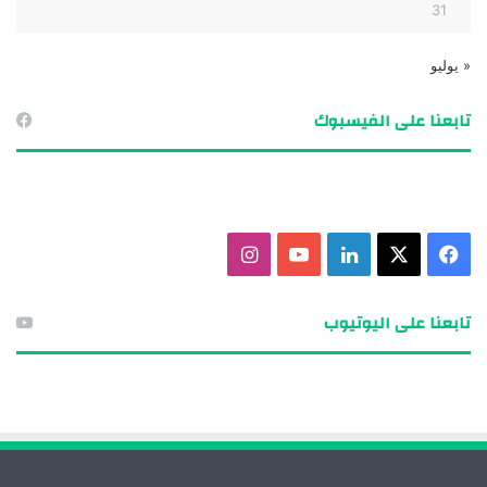
31
« يوليو
تابعنا على الفيسبوك
ف
X
ل
ي
ا
ي
ي
و
ن
تابعنا على اليوتيوب
س
ن
ت
س
ب
ك
ي
ت
و
د
و
ق
ك
إ
ب
ر