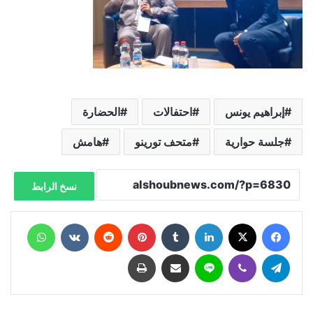
إبراهيم يونس
احتفالات
الحضارة
جلسة حوارية
متحف تورينو
هامش
نسخ الرابط
فيسبوك
X
لينكدإن
‏Tumblr
بينتيريست
‏Reddit
‏VKontakte
واتساب
تيلقرام
ڤايبر
لاين
مشاركة عبر البريد
طباعة