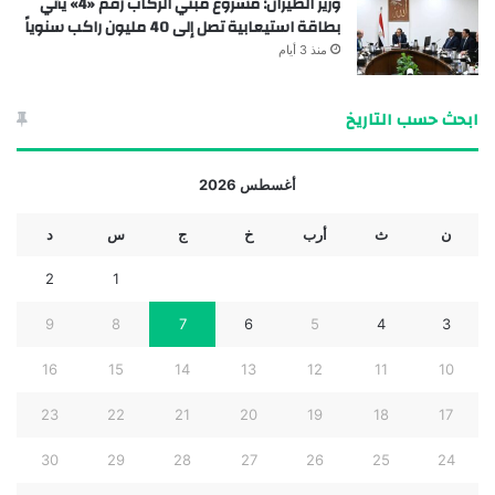
وزير الطيران: مشروع مبني الركاب رقم «4» يأتي
بطاقة استيعابية تصل إلى 40 مليون راكب سنوياً
منذ 3 أيام
ابحث حسب التاريخ
أغسطس 2026
ن
ث
أرب
خ
ج
س
د
2
1
9
8
7
6
5
4
3
16
15
14
13
12
11
10
23
22
21
20
19
18
17
30
29
28
27
26
25
24