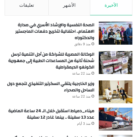
الأخيرة
الأشهر
تعليقات
الصحة النفسية والإرشاد الأسري في صدارة
الاهتمام.. احتفالية لتخريج دفعات الماجستير
والدكتوراه
منذ 9 دقائق
الوكالة المصرية للشراكة من أجل التنمية ترسل
شحنة ثانية من المساعدات الطبية إلى جمهورية
الكونغو الديمقراطية
منذ 22 ساعة
وزير الخارجية يلتقي السكرتير التنفيذي لتجمع دول
الساحل والصحراء
منذ 22 ساعة
ميناء_دمياط استقبل خلال الـ 24 ساعة الماضية
عدد 13 سفينة .. بينما غادر 12 سفينة
منذ 3 أيام