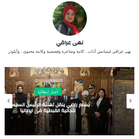
نهى عراقي
نهى عراقي ليسانس أداب.. كاتبة وشاعرة وقصصية وكاتبة محتوى.. وأبلودر
أخبار إيطاليا
بسام راضي ينقل تهنئة الرئيس السيسي
للجالية القبطية فى ايطاليا