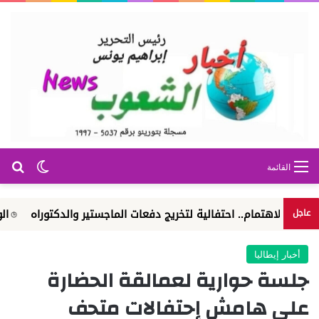
بح
الوضع ا
القائمة
.. احتفالية لتخريج دفعات الماجستير والدكتوراه
الوكالة المصرية
عاجل
أخبار إيطاليا
جلسة حوارية لعمالقة الحضارة
على هامش إحتفالات متحف