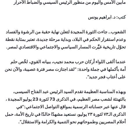
مابين الأمس واليوم من منظور الرئيس السيسي والضباط الأحرار
كتب: د. ابراهيم يونس
الشعوب.. جاءت الثورة المجيدة لتعلن نهاية حقبة من الرشوة والفساد
وعدم استقرار الحكم في البلاد، وبداية مرحلة جديدة، تعتبر بمثابة نقطة
تحوّل تاريخية غيَّرت المسار السياسي والاجتماعي والاقتصادي لمصر.
عندما ألقى اللواء أركان حرب محمد نجيب، ببيانه القوي، لخّص حلم
أمة بأكملها في جملة واحدة: “لقد اجتازت مصر فترة عصيبة، والآن نحن
على أعتاب فجر جديد”.
وبهذه المناسبة العظيمة تقدم السيد الرئيس عبد الفتاح السيسى،
بالتهنئة لشعب مصر العظيم، في الذكرى 73 لثورة 23 يوليو المجيدة ،
قال عنها عبر حساباته الرسمية بمواقع التواصل الاجتماعي:”في
الذكرى الـ٧٣ لثورة ٢٣ يوليو، نستعيد مشهدًا خالدًا في تاريخ الأمة، حمل
أحلام المصريين وطموحاتهم نحو التنمية والكرامة والاستقلال”.