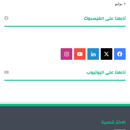
« يوليو
تابعنا على الفيسبوك
ف
X
ل
ي
ا
ي
ي
و
ن
تابعنا على اليوتيوب
س
ن
ت
س
ب
ك
ي
ت
و
د
و
ق
ك
إ
ب
ر
الاكثر شعبية
ن
ا