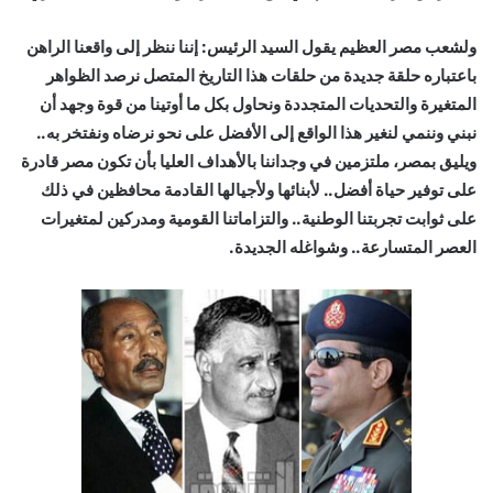
ولشعب مصر العظيم يقول السيد الرئيس: إننا ننظر إلى واقعنا الراهن
باعتباره حلقة جديدة من حلقات هذا التاريخ المتصل نرصد الظواهر
المتغيرة والتحديات المتجددة ونحاول بكل ما أوتينا من قوة وجهد أن
نبني وننمي لنغير هذا الواقع إلى الأفضل على نحو نرضاه ونفتخر به..
ويليق بمصر، ملتزمين في وجداننا بالأهداف العليا بأن تكون مصر قادرة
على توفير حياة أفضل.. لأبنائها ولأجيالها القادمة محافظين في ذلك
على ثوابت تجربتنا الوطنية.. والتزاماتنا القومية ومدركين لمتغيرات
العصر المتسارعة.. وشواغله الجديدة.