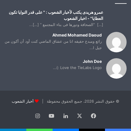
عمرو هريدى يكتب لأخبار الشعوب : " على قدر النوايا تكون
العطايا" - اخبار الشعوب
[…] “الصحافة ودورها فى بناء المجتمع “ […]...
Ahmed Mohamed Daoud
رائع ومبدع حقيقه انا من عشاق الماضي كنت أود أن أكون من
جيل ا...
John Doe
Love the TieLabs Logo :)...
© حقوق النشر 2026، جميع الحقوق محفوظة |
أخبار الشعوب
فيسبوك
X
لينكدإن
يوتيوب
انستقرام