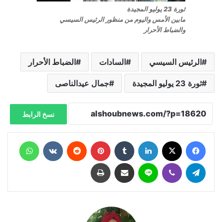
ثورة 23 يوليو المجيدة
مابين الأمس واليوم من منظور الرئيس السيسي
والضباط الأحرار
الرئيس السيسي
السادات
الضباط الأحرار
ثورة 23 يوليو المجيدة
جمال عيدالناصى
نسخ الرابط
فيسبوك
X
لينكدإن
‏Tumblr
بينتيريست
‏Reddit
‏VKontakte
واتساب
تيلقرام
ڤايبر
لاين
مشاركة عبر البريد
طباعة