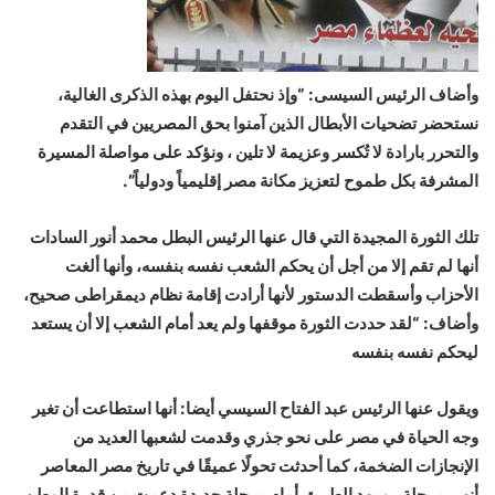
وأضاف الرئيس السيسى: “وإذ نحتفل اليوم بهذه الذكرى الغالية،
نستحضر تضحيات الأبطال الذين آمنوا بحق المصريين في التقدم
والتحرر بارادة لا تُكسر وعزيمة لا تلين ، ونؤكد على مواصلة المسيرة
المشرفة بكل طموح لتعزيز مكانة مصر إقليمياً ودولياً”.
تلك الثورة المجيدة التي قال عنها الرئيس البطل محمد أنور السادات
أنها لم تقم إلا من أجل أن يحكم الشعب نفسه بنفسه، وأنها ألغت
الأحزاب وأسقطت الدستور لأنها أرادت إقامة نظام ديمقراطى صحيح،
وأضاف: “لقد حددت الثورة موقفها ولم يعد أمام الشعب إلا أن يستعد
ليحكم نفسه بنفسه
ويقول عنها الرئيس عبد الفتاح السيسي أيضا: أنها استطاعت أن تغير
وجه الحياة في مصر على نحو جذري وقدمت لشعبها العديد من
الإنجازات الضخمة، كما أحدثت تحولًا عميقًا في تاريخ مصر المعاصر
أنهى مرحلة.. ومهد الطريق أمام مرحلة جديدة دعمت من قدرة الوطن،