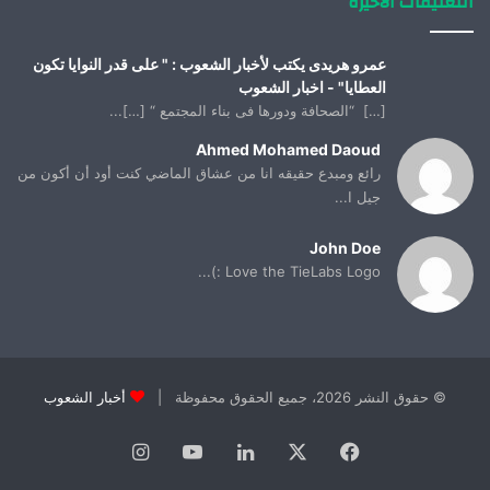
التعليقات الأخيرة
عمرو هريدى يكتب لأخبار الشعوب : " على قدر النوايا تكون
العطايا" - اخبار الشعوب
[…] “الصحافة ودورها فى بناء المجتمع “ […]...
Ahmed Mohamed Daoud
رائع ومبدع حقيقه انا من عشاق الماضي كنت أود أن أكون من
جيل ا...
John Doe
Love the TieLabs Logo :)...
© حقوق النشر 2026، جميع الحقوق محفوظة |
أخبار الشعوب
فيسبوك
X
لينكدإن
يوتيوب
انستقرام