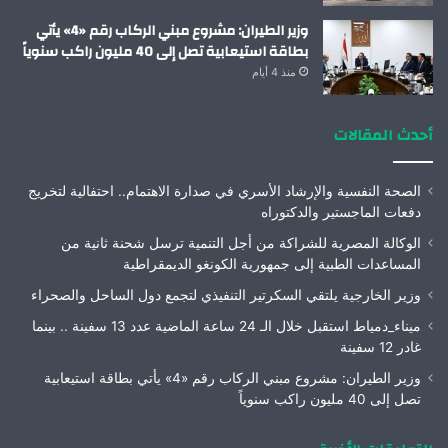
وزير الطيران: مشروع مبني الركاب رقم «4» يأتي
بطاقة استيعابية تصل إلى 40 مليون راكب سنوياً
منذ 4 أيام
أحدث المقالات
الصحة النفسية والإرشاد الأسري في صدارة الاهتمام.. احتفالية لتخريج
دفعات الماجستير والدكتوراه
الوكالة المصرية للشراكة من أجل التنمية ترسل شحنة ثانية من
المساعدات الطبية إلى جمهورية الكونغو الديمقراطية
وزير الخارجية يلتقي السكرتير التنفيذي لتجمع دول الساحل والصحراء
ميناء_دمياط استقبل خلال الـ 24 ساعة الماضية عدد 13 سفينة .. بينما
غادر 12 سفينة
وزير الطيران: مشروع مبني الركاب رقم «4» يأتي بطاقة استيعابية
تصل إلى 40 مليون راكب سنوياً