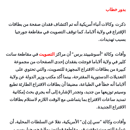
بدور خطاب
ذكرت وكالات أنباء أمريكية أنه تم اكتشاف فقدان صفحة من بطاقات
الإقتراع في ولاية ألاباما، كما توقف التصويت في مقاطعة جورجيا
بسبب تهديدات.
وأفات وكالة “أسوشييتد برس” أن مراكز
التصويت
في مقاطعة سانت
كلير في ولاية ألاباما فوجئت بفقدان إحدى الصفحات من مجموعة
كبيرة من بطاقات الاقتراع المجهزة للتصويت، والتي تحتوي على
التعديلات الدستورية المقترحة، بينما أكد مكتب وزير الدولة عن ولاية
ألاباما أنه خطأ في الطباعة، مضيفا أن بطاقات الاقتراع الطارئة تطبع
وسيتم توزيعها من جديد، وتجدر الإشارة إلى أنه يجري بحث إمكانية
تمديد ساعات الاقتراع بما يتماشى مع الوقت اللازم لاستلام بطاقات
الاقتراع الجديدة.
وأفادت وكالة “سي إن إن” الأمريكية، نقلا عن السلطات المحلية، أن
عملية التصويت توقفت في مقاطعة فولتون بولاية جورجيا، بسبب