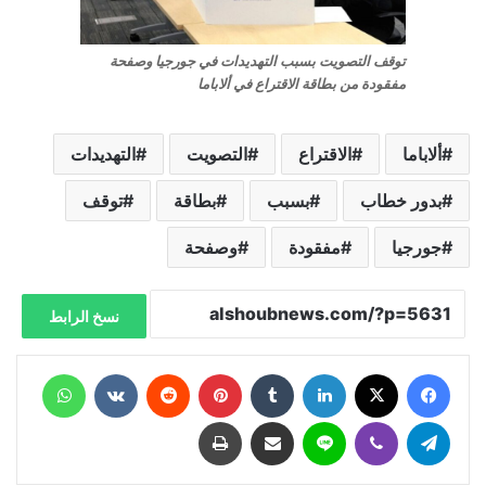
توقف التصويت بسبب التهديدات في جورجيا وصفحة
مفقودة من بطاقة الاقتراع في ألاباما
ألاباما
الاقتراع
التصويت
التهديدات
بدور خطاب
بسبب
بطاقة
توقف
جورجيا
مفقودة
وصفحة
نسخ الرابط
فيسبوك
X
لينكدإن
‏Tumblr
بينتيريست
‏Reddit
‏VKontakte
واتساب
تيلقرام
ڤايبر
لاين
مشاركة عبر البريد
طباعة