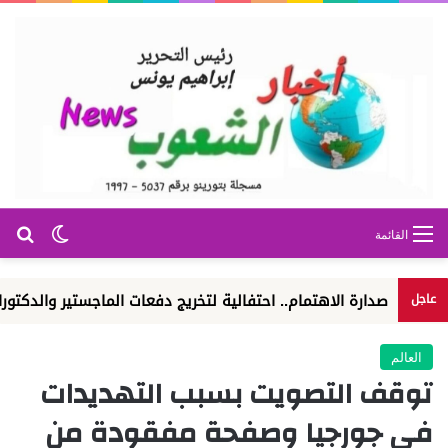
بح
الوضع ا
القائمة
صدارة الاهتمام.. احتفالية لتخريج دفعات الماجستير والدكتوراه
ا
عاجل
العالم
توقف التصويت بسبب التهديدات
في جورجيا وصفحة مفقودة من