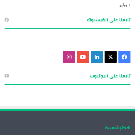
« يوليو
تابعنا على الفيسبوك
ف
X
ل
ي
ا
ي
ي
و
ن
تابعنا على اليوتيوب
س
ن
ت
س
ب
ك
ي
ت
و
د
و
ق
ك
إ
ب
ر
الاكثر شعبية
ن
ا