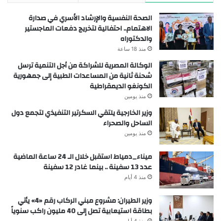
الصحة النفسية والإرشاد الأسري في صدارة
الاهتمام.. احتفالية لتخريج دفعات الماجستير
والدكتوراه
منذ 18 ساعة
الوكالة المصرية للشراكة من أجل التنمية ترسل
شحنة ثانية من المساعدات الطبية إلى جمهورية
الكونغو الديمقراطية
منذ يومين
وزير الخارجية يلتقي السكرتير التنفيذي لتجمع دول
الساحل والصحراء
منذ يومين
ميناء_دمياط استقبل خلال الـ 24 ساعة الماضية
عدد 13 سفينة .. بينما غادر 12 سفينة
منذ 4 أيام
وزير الطيران: مشروع مبني الركاب رقم «4» يأتي
بطاقة استيعابية تصل إلى 40 مليون راكب سنوياً