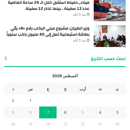
ميناء_دمياط استقبل خلال الـ 24 ساعة الماضية
عدد 13 سفينة .. بينما غادر 12 سفينة
منذ 3 أيام
وزير الطيران: مشروع مبني الركاب رقم «4» يأتي
بطاقة استيعابية تصل إلى 40 مليون راكب سنوياً
منذ 3 أيام
ابحث حسب التاريخ
أغسطس 2026
ن
ث
أرب
خ
ج
س
د
2
1
9
8
7
6
5
4
3
16
15
14
13
12
11
10