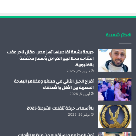
و
د
و
ق
ك
إ
ب
ر
الاكثر شعبية
ن
ا
م
جريمة بشعة تفاصيلها تهز مصر.. مقتل تاجر عقب
افتتاحه محلا لبيع الدواجن بأسعار مخفضة
بالقليوبية.
فبراير 25, 2025
أفراح الجيل الثاني في ميلانو ومظاهر البهجة
المصرية بين الأهل والأصدقاء
أبريل 5, 2026
بالأسماء.. حركة تنقلات الشرطة 2025
يوليو 26, 2025
أمن المجتمع و استقراره من منظور الأزمات