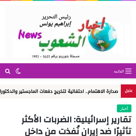
بح
الوضع ا
القائمة
دارة الاهتمام.. احتفالية لتخريج دفعات الماجستير والدكتوراه
ال
عاجل
أخبار
تقارير إسرائيلية: الضربات الأكثر
تأثيرًا ضد إيران نُفذت من داخل