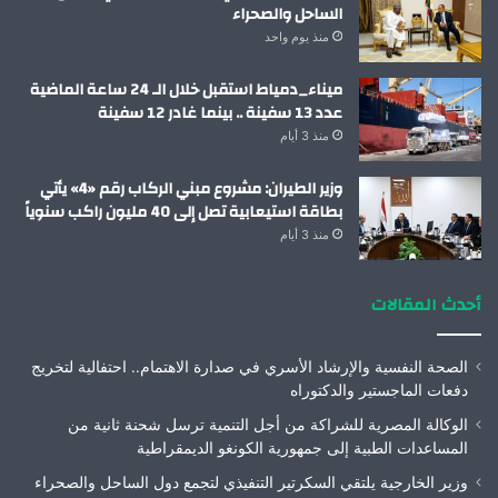
الساحل والصحراء
منذ يوم واحد
ميناء_دمياط استقبل خلال الـ 24 ساعة الماضية
عدد 13 سفينة .. بينما غادر 12 سفينة
منذ 3 أيام
وزير الطيران: مشروع مبني الركاب رقم «4» يأتي
بطاقة استيعابية تصل إلى 40 مليون راكب سنوياً
منذ 3 أيام
أحدث المقالات
الصحة النفسية والإرشاد الأسري في صدارة الاهتمام.. احتفالية لتخريج
دفعات الماجستير والدكتوراه
الوكالة المصرية للشراكة من أجل التنمية ترسل شحنة ثانية من
المساعدات الطبية إلى جمهورية الكونغو الديمقراطية
وزير الخارجية يلتقي السكرتير التنفيذي لتجمع دول الساحل والصحراء