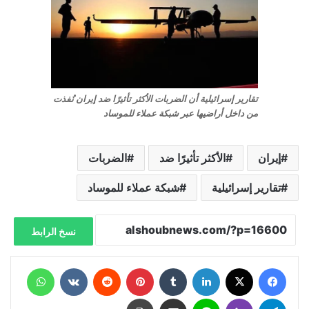
تقارير إسرائيلية أن الضربات الأكثر تأثيرًا ضد إيران نُفذت
من داخل أراضيها عبر شبكة عملاء للموساد
إيران
الأكثر تأثيرًا ضد
الضربات
تقارير إسرائيلية
شبكة عملاء للموساد
نسخ الرابط
فيسبوك
X
لينكدإن
‏Tumblr
بينتيريست
‏Reddit
‏VKontakte
واتساب
تيلقرام
ڤايبر
لاين
مشاركة عبر البريد
طباعة