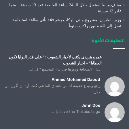
ميناء_دمياط استقبل خلال الـ 24 ساعة الماضية عدد 13 سفينة .. بينما
غادر 12 سفينة
وزير الطيران: مشروع مبني الركاب رقم «4» يأتي بطاقة استيعابية
تصل إلى 40 مليون راكب سنوياً
التعليقات الأخيرة
عمرو هريدى يكتب لأخبار الشعوب : " على قدر النوايا تكون
العطايا" - اخبار الشعوب
[…] “الصحافة ودورها فى بناء المجتمع “ […]...
Ahmed Mohamed Daoud
رائع ومبدع حقيقه انا من عشاق الماضي كنت أود أن أكون من
جيل ا...
John Doe
Love the TieLabs Logo :)...