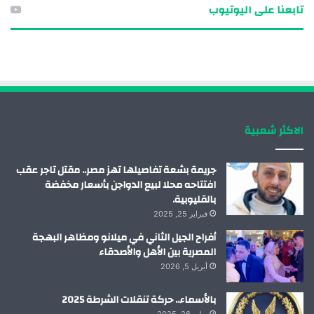
تابعنا على اليوتيوب
س
ن
ت
س
ب
ك
ي
ت
و
د
و
ق
ك
إ
ب
ر
الاكثر شعبية
ن
ا
م
جريمة بشعة تفاصيلها تهز مصر.. مقتل تاجر عقب
افتتاحه محلا لبيع الدواجن بأسعار مخفضة
بالقليوبية.
فبراير 25, 2025
أفراح الجيل الثاني في ميلانو ومظاهر البهجة
المصرية بين الأهل والأصدقاء
أبريل 5, 2026
بالأسماء.. حركة تنقلات الشرطة 2025
يوليو 26, 2025