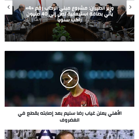
مدينة الدواء المصرية تستقبل “چبتو فارما”
ومجموعة باشا الجيبوتية تدشنان شراكة
استراتيجية لدعم الأمن الدوائي
الأهلي يعلن غياب رضا سليم بعد إصابته بقطع في
الغضروف