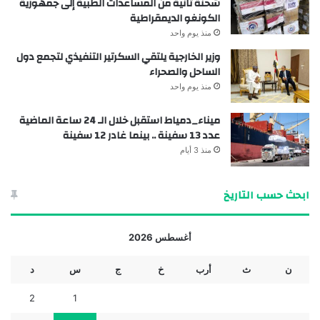
شحنة ثانية من المساعدات الطبية إلى جمهورية
الكونغو الديمقراطية
منذ يوم واحد
وزير الخارجية يلتقي السكرتير التنفيذي لتجمع دول
الساحل والصحراء
منذ يوم واحد
ميناء_دمياط استقبل خلال الـ 24 ساعة الماضية
عدد 13 سفينة .. بينما غادر 12 سفينة
منذ 3 أيام
ابحث حسب التاريخ
أغسطس 2026
ن
ث
أرب
خ
ج
س
د
2
1