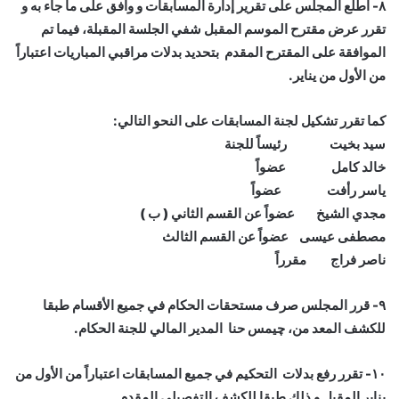
٨- اطلع المجلس على تقرير إدارة المسابقات و وافق على ما جاء به و
تقرر عرض مقترح الموسم المقبل شفي الجلسة المقبلة، فيما تم
الموافقة على المقترح المقدم بتحديد بدلات مراقبي المباريات اعتباراً
من الأول من يناير.
كما تقرر تشكيل لجنة المسابقات على النحو التالي:
سيد بخيت رئيساً للجنة
خالد كامل عضواً
ياسر رأفت عضواً
مجدي الشيخ عضواً عن القسم الثاني ( ب )
مصطفى عيسى عضواً عن القسم الثالث
ناصر فراج مقرراً
٩- قرر المجلس صرف مستحقات الحكام في جميع الأقسام طبقا
للكشف المعد من، چيمس حنا المدير المالي للجنة الحكام.
١٠- تقرر رفع بدلات التحكيم في جميع المسابقات اعتباراً من الأول من
يناير المقبل و ذلك طبقا للكشف التفصيلي المقدم.