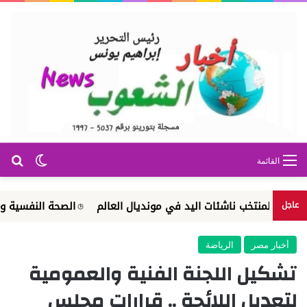
بح
الوضع ا
القائمة
منتخب ناشئات اليد في مونديال العالم
الصحة النفسية والإرشاد الأ
عاجل
أخبار مصر
الرياضة
تشكيل اللجنة الفنية والعمومية
لتعديل اللائحة .. قرارات مجلس