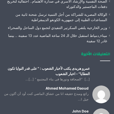
الصحة النفسية والإرشاد الأسري في صدارة الاهتمام.. احتفالية لتخريج
دفعات الماجستير والدكتوراه
الوكالة المصرية للشراكة من أجل التنمية ترسل شحنة ثانية من
المساعدات الطبية إلى جمهورية الكونغو الديمقراطية
وزير الخارجية يلتقي السكرتير التنفيذي لتجمع دول الساحل والصحراء
ميناء_دمياط استقبل خلال الـ 24 ساعة الماضية عدد 13 سفينة .. بينما
غادر 12 سفينة
التعليقات الأخيرة
عمرو هريدى يكتب لأخبار الشعوب : " على قدر النوايا تكون
العطايا" - اخبار الشعوب
[…] “الصحافة ودورها فى بناء المجتمع “ […]...
Ahmed Mohamed Daoud
رائع ومبدع حقيقه انا من عشاق الماضي كنت أود أن أكون من
جيل ا...
John Doe