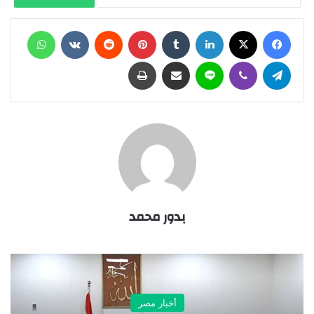
فيسبوك
X
لينكدإن
‏Tumblr
بينتيريست
‏Reddit
‏VKontakte
واتساب
تيلقرام
ڤايبر
لاين
مشاركة عبر البريد
طباعة
بدور محمد
أخبار مصر